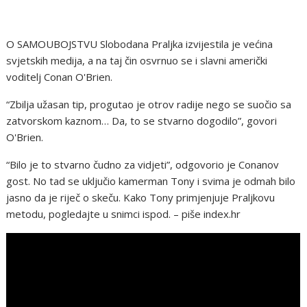
O SAMOUBOJSTVU Slobodana Praljka izvijestila je većina
svjetskih medija, a na taj čin osvrnuo se i slavni američki
voditelj Conan O'Brien.
“Zbilja užasan tip, progutao je otrov radije nego se suočio sa
zatvorskom kaznom… Da, to se stvarno dogodilo”, govori
O'Brien.
“Bilo je to stvarno čudno za vidjeti”, odgovorio je Conanov
gost. No tad se uključio kamerman Tony i svima je odmah bilo
jasno da je riječ o skeču. Kako Tony primjenjuje Praljkovu
metodu, pogledajte u snimci ispod. – piše index.hr