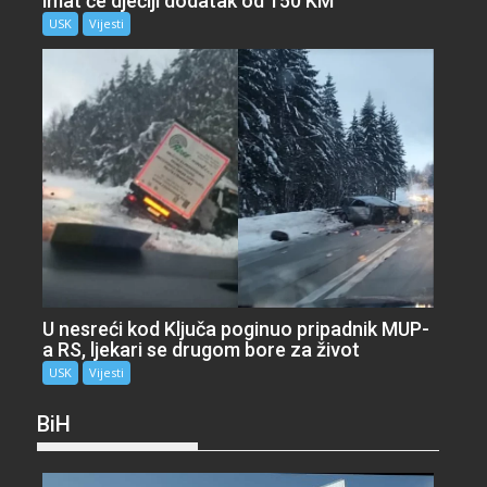
imat će dječiji dodatak od 150 KM
USK
Vijesti
U nesreći kod Ključa poginuo pripadnik MUP-
a RS, ljekari se drugom bore za život
USK
Vijesti
BiH