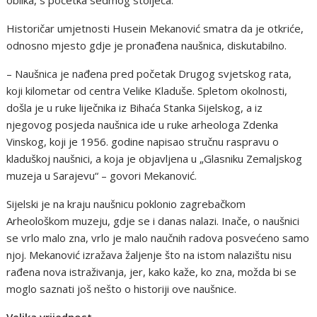
Historičar umjetnosti Husein Mekanović smatra da je otkriće,
odnosno mjesto gdje je pronađena naušnica, diskutabilno.
– Naušnica je nađena pred početak Drugog svjetskog rata,
koji kilometar od centra Velike Kladuše. Spletom okolnosti,
došla je u ruke liječnika iz Bihaća Stanka Sijelskog, a iz
njegovog posjeda naušnica ide u ruke arheologa Zdenka
Vinskog, koji je 1956. godine napisao stručnu raspravu o
kladuškoj naušnici, a koja je objavljena u „Glasniku Zemaljskog
muzeja u Sarajevu“ – govori Mekanović.
Sijelski je na kraju naušnicu poklonio zagrebačkom
Arheološkom muzeju, gdje se i danas nalazi. Inače, o naušnici
se vrlo malo zna, vrlo je malo naučnih radova posvećeno samo
njoj. Mekanović izražava žaljenje što na istom nalazištu nisu
rađena nova istraživanja, jer, kako kaže, ko zna, možda bi se
moglo saznati još nešto o historiji ove naušnice.
Velika vrijednost