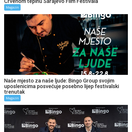
Crvenom tepihu Sarajevo Film Festivala
Magazin
Naše mjesto za naše ljude: Bingo Group svojim
uposlenicima posvećuje posebno lijep festivalski
trenutak
Magazin