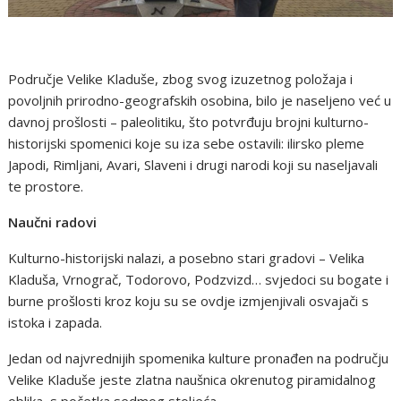
Područje Velike Kladuše, zbog svog izuzetnog položaja i
povoljnih prirodno-geografskih osobina, bilo je naseljeno već u
davnoj prošlosti – paleolitiku, što potvrđuju brojni kulturno-
historijski spomenici koje su iza sebe ostavili: ilirsko pleme
Japodi, Rimljani, Avari, Slaveni i drugi narodi koji su naseljavali
te prostore.
Naučni radovi
Kulturno-historijski nalazi, a posebno stari gradovi – Velika
Kladuša, Vrnograč, Todorovo, Podzvizd… svjedoci su bogate i
burne prošlosti kroz koju su se ovdje izmjenjivali osvajači s
istoka i zapada.
Jedan od najvrednijih spomenika kulture pronađen na području
Velike Kladuše jeste zlatna naušnica okrenutog piramidalnog
oblika, s početka sedmog stoljeća.