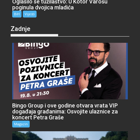
Oglasilo se tužilaštvo: U Kotor Varošu
poginula dvojica mladića
BiH
Vijesti
Zadnje
Bingo Group i ove godine otvara vrata VIP
događaja građanima: Osvojite ulaznice za
koncert Petra Graše
Magazin