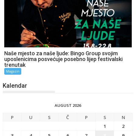
Naše mjesto za naše ljude: Bingo Group svojim
uposlenicima posvećuje posebno lijep festivalski
trenutak
Magazin
Kalendar
AUGUST 2026
P
U
S
Č
P
S
N
1
2
3
4
5
6
7
8
9