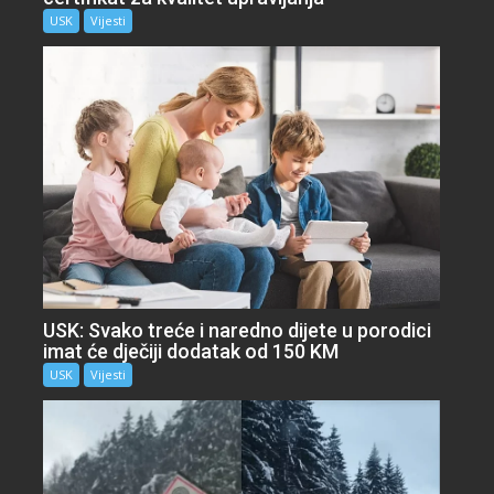
USK
Vijesti
USK: Svako treće i naredno dijete u porodici
imat će dječiji dodatak od 150 KM
USK
Vijesti