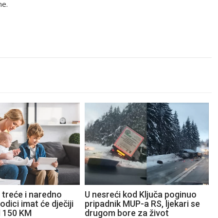
ne.
 treće i naredno
U nesreći kod Ključa poginuo
odici imat će dječiji
pripadnik MUP-a RS, ljekari se
d 150 KM
drugom bore za život