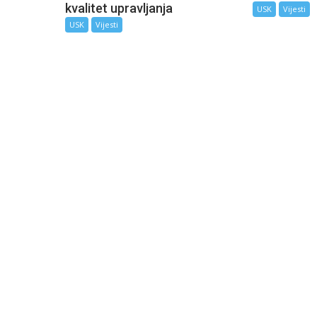
kvalitet upravljanja
USK
Vijesti
USK
Vijesti