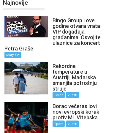
Najnovije
Bingo Group i ove
godine otvara vrata
VIP događaja
građanima: Osvojite
ulaznice za koncert
Petra Graše
Magazin
Rekordne
temperature u
Austriji, Mađarska
smanjila potrošnju
struje
Svijet
Vijesti
Borac večeras lovi
novi evropski korak
protiv ML Vitebska
Sport
Vijesti