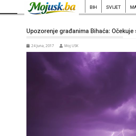
BIH
SVIJET
MA
Upozorenje građanima Bihaća: Očekuje s
24 Juna, 2017
Moj USK