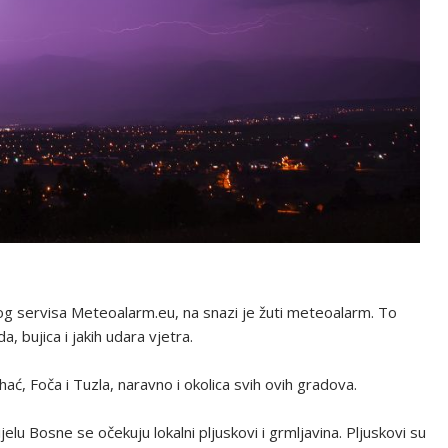
kog servisa Meteoalarm.eu, na snazi je žuti meteoalarm. To
, bujica i jakih udara vjetra.
ać, Foča i Tuzla, naravno i okolica svih ovih gradova.
u Bosne se očekuju lokalni pljuskovi i grmljavina. Pljuskovi su