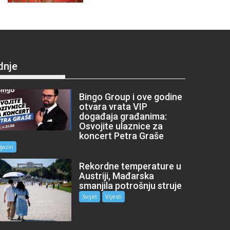
dnje
Bingo Group i ove godine
otvara vrata VIP
događaja građanima:
Osvojite ulaznice za
koncert Petra Graše
gazin
Rekordne temperature u
Austriji, Mađarska
smanjila potrošnju struje
Svijet
Vijesti