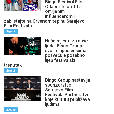
Bingo Festival Fits:
Odaberite outfit s
omiljenim
influencerom i
zablistajte na Crvenom tepihu Sarajevo
Film Festivala
Magazin
Naše mjesto za naše
ljude: Bingo Group
svojim uposlenicima
posvećuje posebno
lijep festivalski
trenutak
Magazin
Bingo Group nastavlja
sponzorstvo
Sarajevo Film
Festivala Partnerstvo
koje kulturu približava
ljudima
Magazin