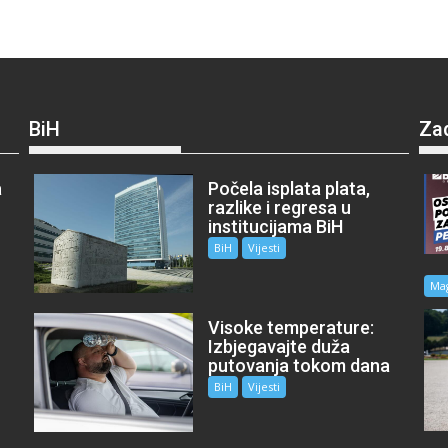
BiH
Za
a
Počela isplata plata,
razlike i regresa u
institucijama BiH
BiH
Vijesti
Ma
Visoke temperature:
Izbjegavajte duža
putovanja tokom dana
BiH
Vijesti