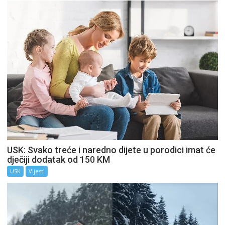
USK: Svako treće i naredno dijete u porodici imat će
dječiji dodatak od 150 KM
USK
Vijesti