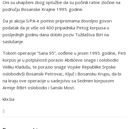
Oni su uhapšeni zbog optužbe da su počinili ratne zločine na
području Bosanske Krajine 1995. godine.
Da je akcija SIPA-e pomno pripremama dovoljno govori
podatak da je više od 400 pripadnika Petog korpusa u
posljednjih godinu dana dobilo poziv Tužilaštva BiH na
saslušanje.
Tokom operacije “Sana 95”, vođene u jesen 1995. godine, Peti
korpus je u potpunosti porazio Abdićeve snage i oslobodio
Veliku Kladušu, te porazio snage Vojske Republike Srpske
oslobodivši Bosanski Petrovac, Ključ i Bosansku Krupu, da bi
na kraju ove operacije u sadejstvu sa Sedmim korpusom
Armije RBiH oslobodio i Sanski Most.
klix.ba
USK