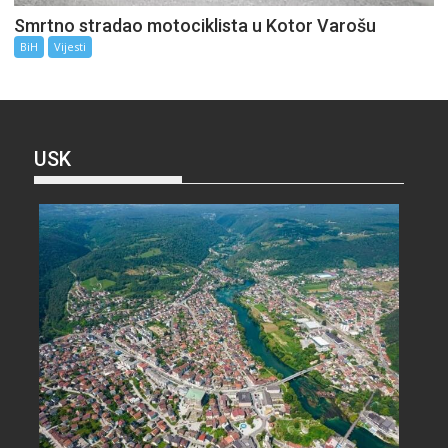
Smrtno stradao motociklista u Kotor Varošu
BiH
Vijesti
USK