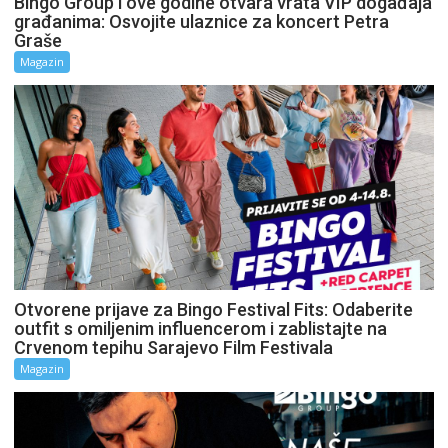
Bingo Group i ove godine otvara vrata VIP događaja
građanima: Osvojite ulaznice za koncert Petra
Graše
Magazin
Otvorene prijave za Bingo Festival Fits: Odaberite
outfit s omiljenim influencerom i zablistajte na
Crvenom tepihu Sarajevo Film Festivala
Magazin