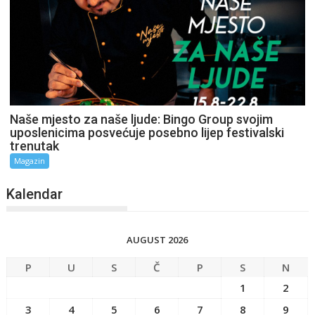
Naše mjesto za naše ljude: Bingo Group svojim
uposlenicima posvećuje posebno lijep festivalski
trenutak
Magazin
Kalendar
AUGUST 2026
P
U
S
Č
P
S
N
1
2
3
4
5
6
7
8
9