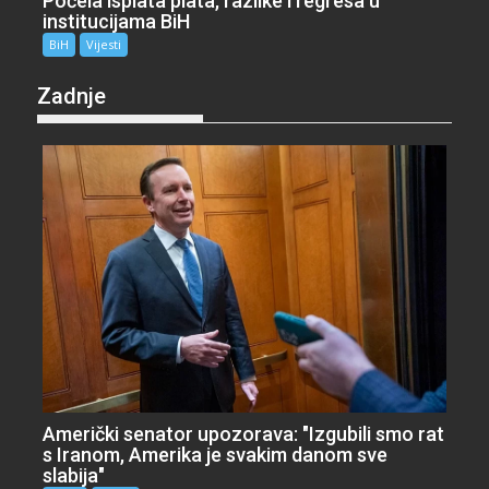
Počela isplata plata, razlike i regresa u
institucijama BiH
BiH
Vijesti
Zadnje
Američki senator upozorava: "Izgubili smo rat
s Iranom, Amerika je svakim danom sve
slabija"