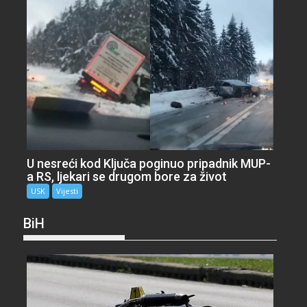
U nesreći kod Ključa poginuo pripadnik MUP-
a RS, ljekari se drugom bore za život
USK
Vijesti
BiH