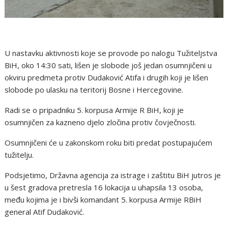
U nastavku aktivnosti koje se provode po nalogu Tužiteljstva
BiH, oko 14:30 sati, lišen je slobode još jedan osumnjičeni u
okviru predmeta protiv Dudaković Atifa i drugih koji je lišen
slobode po ulasku na teritorij Bosne i Hercegovine.
Radi se o pripadniku 5. korpusa Armije R BiH, koji je
osumnjičen za kazneno djelo zločina protiv čovječnosti.
Osumnjičeni će u zakonskom roku biti predat postupajućem
tužitelju.
Podsjetimo, Državna agencija za istrage i zaštitu BiH jutros je
u šest gradova pretresla 16 lokacija u uhapsila 13 osoba,
među kojima je i bivši komandant 5. korpusa Armije RBiH
general Atif Dudaković.