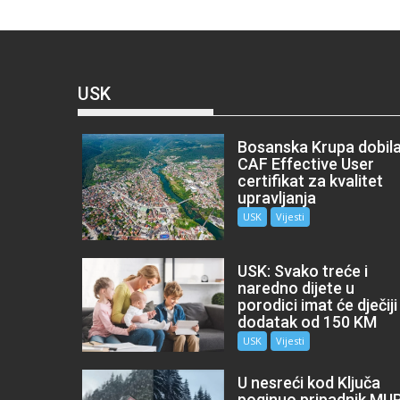
USK
Bosanska Krupa dobil
CAF Effective User
certifikat za kvalitet
upravljanja
USK
Vijesti
USK: Svako treće i
naredno dijete u
porodici imat će dječiji
dodatak od 150 KM
USK
Vijesti
U nesreći kod Ključa
poginuo pripadnik MU