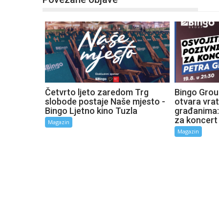
Četvrto ljeto zaredom Trg
Bingo Grou
slobode postaje Naše mjesto -
otvara vra
Bingo Ljetno kino Tuzla
građanima:
za koncert
Magazin
Magazin