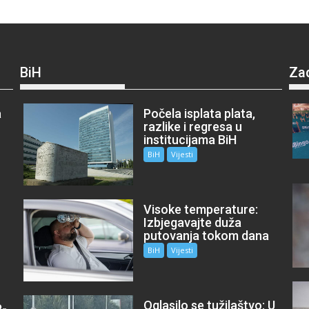
BiH
Za
a
Počela isplata plata,
razlike i regresa u
institucijama BiH
BiH
Vijesti
Visoke temperature:
Izbjegavajte duža
putovanja tokom dana
BiH
Vijesti
Oglasilo se tužilaštvo: U
P-