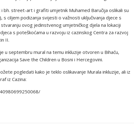
 bh. street-art i grafiti umjetnik Muhamed Baručija oslikali su
s ciljem podizanja svijesti o važnosti uključivanja djece s
stvaranju ovog jedinstvenog umjetničkog djela na lokaciji
a djeca s poteškoćama u razvoju iz cazinskog Centra za razvoj
n II.
o je u septembru mural na temu inkluzije otvoren u Bihaću,
nizacija Save the Children u Bosni i Hercegovini.
 pogledati kako je teklo oslikavanje Murala inkluzije, ali iz
raf iz Cazina:
2140980699250068/