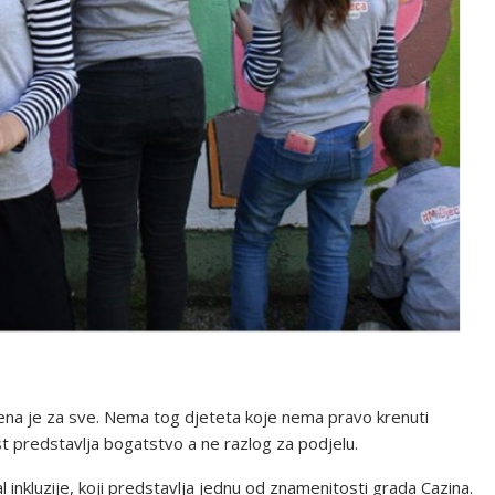
orena je za sve. Nema tog djeteta koje nema pravo krenuti
ost predstavlja bogatstvo a ne razlog za podjelu.
l inkluzije, koji predstavlja jednu od znamenitosti grada Cazina.