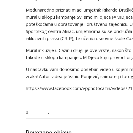
Međunarodno priznati mladi umjetnik Rikardo Druškić i
mural u sklopu kampanje Svi smo mi djeca (#MiDjeca), 
poteškoćama u obrazovanje i društvenu zajednicu. U 
Sportskog centra Alinac, umjetnicima su se pridružil
inkluzivnih praksi (CRIP), te učenici osnovne škole Cazi
Mural inkluzije u Cazinu drugi je ove vrste, nakon št
takođe u sklopu kampanje #MiDjeca koju provodi orga
U nastavku vam donosimo poseban video u kojem možete
zraka! Autor videa je Vahid Ponjević, snimatelj i fotog
https://www.facebook.com/vpphotocazin/videos/
,
Magazin
USK
Povezane objave