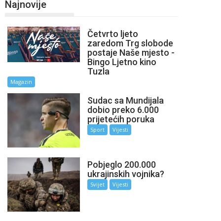
Najnovije
Četvrto ljeto
zaredom Trg slobode
postaje Naše mjesto -
Bingo Ljetno kino
Tuzla
Magazin
Sudac sa Mundijala
dobio preko 6.000
prijetećih poruka
Sport
Vijesti
Pobjeglo 200.000
ukrajinskih vojnika?
Svijet
Vijesti