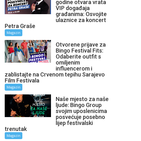
godine otvara vrata
VIP događaja
građanima: Osvojite
ulaznice za koncert
Petra Graše
Magazin
Otvorene prijave za
Bingo Festival Fits:
Odaberite outfit s
omiljenim
influencerom i
zablistajte na Crvenom tepihu Sarajevo
Film Festivala
Magazin
Naše mjesto za naše
ljude: Bingo Group
svojim uposlenicima
posvećuje posebno
lijep festivalski
trenutak
Magazin