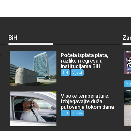
BiH
Za
a
Počela isplata plata,
razlike i regresa u
institucijama BiH
BiH
Vijesti
Ma
Visoke temperature:
Izbjegavajte duža
putovanja tokom dana
BiH
Vijesti