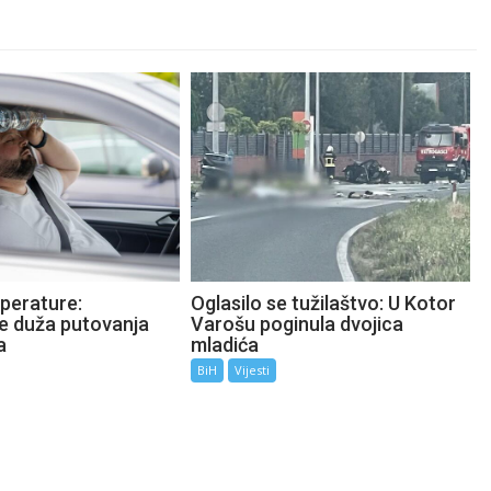
perature:
Oglasilo se tužilaštvo: U Kotor
te duža putovanja
Varošu poginula dvojica
a
mladića
BiH
Vijesti