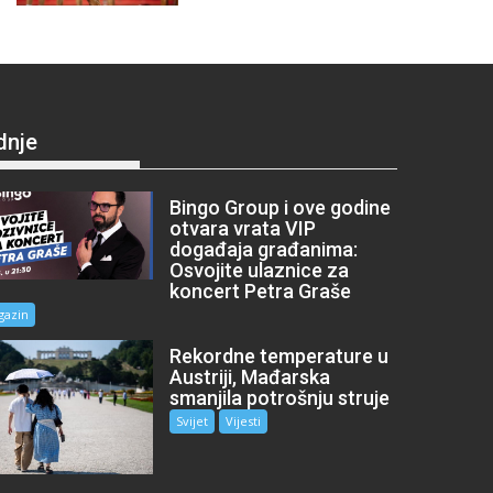
dnje
Bingo Group i ove godine
otvara vrata VIP
događaja građanima:
Osvojite ulaznice za
koncert Petra Graše
gazin
Rekordne temperature u
Austriji, Mađarska
smanjila potrošnju struje
Svijet
Vijesti