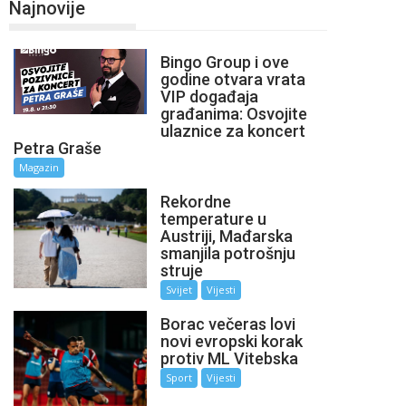
Najnovije
Bingo Group i ove
godine otvara vrata
VIP događaja
građanima: Osvojite
ulaznice za koncert
Petra Graše
Magazin
Rekordne
temperature u
Austriji, Mađarska
smanjila potrošnju
struje
Svijet
Vijesti
Borac večeras lovi
novi evropski korak
protiv ML Vitebska
Sport
Vijesti