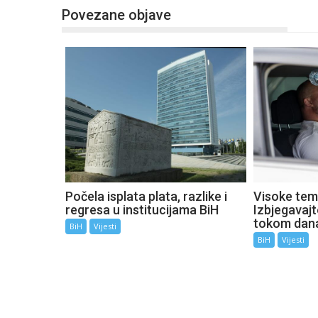
Povezane objave
Počela isplata plata, razlike i
Visoke tem
regresa u institucijama BiH
Izbjegavaj
tokom dan
BiH
Vijesti
BiH
Vijesti