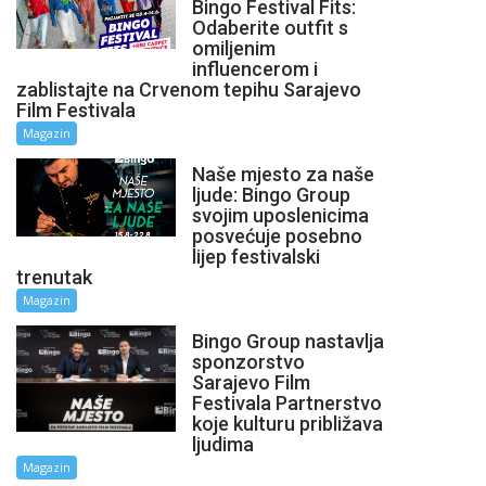
Bingo Festival Fits:
Odaberite outfit s
omiljenim
influencerom i
zablistajte na Crvenom tepihu Sarajevo
Film Festivala
Magazin
Naše mjesto za naše
ljude: Bingo Group
svojim uposlenicima
posvećuje posebno
lijep festivalski
trenutak
Magazin
Bingo Group nastavlja
sponzorstvo
Sarajevo Film
Festivala Partnerstvo
koje kulturu približava
ljudima
Magazin