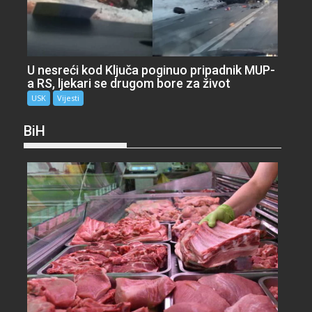
U nesreći kod Ključa poginuo pripadnik MUP-
a RS, ljekari se drugom bore za život
USK
Vijesti
BiH