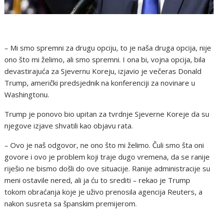
– Mi smo spremni za drugu opciju, to je naša druga opcija, nije
ono što mi želimo, ali smo spremni. I ona bi, vojna opcija, bila
devastirajuća za Sjevernu Koreju, izjavio je večeras Donald
Trump, američki predsjednik na konferenciji za novinare u
Washingtonu.
Trump je ponovo bio upitan za tvrdnje Sjeverne Koreje da su
njegove izjave shvatili kao objavu rata.
– Ovo je naš odgovor, ne ono što mi želimo. Čuli smo šta oni
govore i ovo je problem koji traje dugo vremena, da se ranije
riješio ne bismo došli do ove situacije. Ranije administracije su
meni ostavile nered, ali ja ću to srediti – rekao je Trump
tokom obraćanja koje je uživo prenosila agencija Reuters, a
nakon susreta sa španskim premijerom.