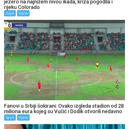
jezero na najnižem nivou ikada, kriza pogodila i
rijeku Colorado
Svijet
Vijesti
Fanovi u Srbiji šokirani: Ovako izgleda stadion od 28
miliona eura kojeg su Vučić i Dodik otvorili nedavno
Sport
Vijesti