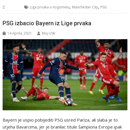
,
,
Sport
Liga prvaka u nogometu
Manchester City
PSG
PSG izbacio Bayern iz Lige prvaka
14 Aprila, 2021
Moj USK
Bayern je uspio pobijediti PSG usred Pariza, ali slaba je to
utjeha Bavarcima, jer je branilac titule šampiona Evrope ipak