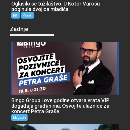
Oglasilo se tužilaštvo: U Kotor Varošu
poginula dvojica mladića
BiH
Vijesti
Zadnje
Bingo Group i ove godine otvara vrata VIP
događaja građanima: Osvojite ulaznice za
koncert Petra Graše
Magazin