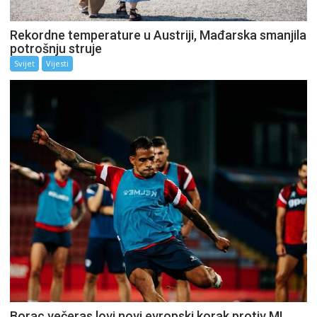
Rekordne temperature u Austriji, Mađarska smanjila
potrošnju struje
Svijet
Vijesti
Borac večeras lovi novi evropski korak protiv ML