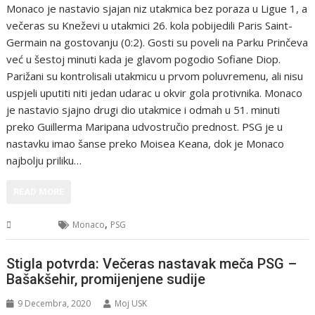
Monaco je nastavio sjajan niz utakmica bez poraza u Ligue 1, a
večeras su Kneževi u utakmici 26. kola pobijedili Paris Saint-
Germain na gostovanju (0:2). Gosti su poveli na Parku Prinčeva
već u šestoj minuti kada je glavom pogodio Sofiane Diop.
Parižani su kontrolisali utakmicu u prvom poluvremenu, ali nisu
uspjeli uputiti niti jedan udarac u okvir gola protivnika. Monaco
je nastavio sjajno drugi dio utakmice i odmah u 51. minuti
preko Guillerma Maripana udvostručio prednost. PSG je u
nastavku imao šanse preko Moisea Keana, dok je Monaco
najbolju priliku…
READ MORE
,
Sport
Monaco
PSG
Stigla potvrda: Večeras nastavak meča PSG –
Bašakšehir, promijenjene sudije
9 Decembra, 2020
Moj USK