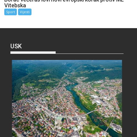
Vitebska
Sport
Vijesti
USK