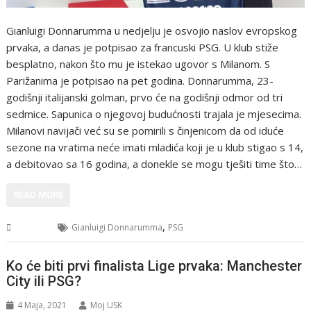
Gianluigi Donnarumma u nedjelju je osvojio naslov evropskog
prvaka, a danas je potpisao za francuski PSG. U klub stiže
besplatno, nakon što mu je istekao ugovor s Milanom. S
Parižanima je potpisao na pet godina. Donnarumma, 23-
godišnji italijanski golman, prvo će na godišnji odmor od tri
sedmice. Sapunica o njegovoj budućnosti trajala je mjesecima.
Milanovi navijači već su se pomirili s činjenicom da od iduće
sezone na vratima neće imati mladića koji je u klub stigao s 14,
a debitovao sa 16 godina, a donekle se mogu tješiti time što…
READ MORE
,
Sport
Gianluigi Donnarumma
PSG
Ko će biti prvi finalista Lige prvaka: Manchester
City ili PSG?
4 Maja, 2021
Moj USK