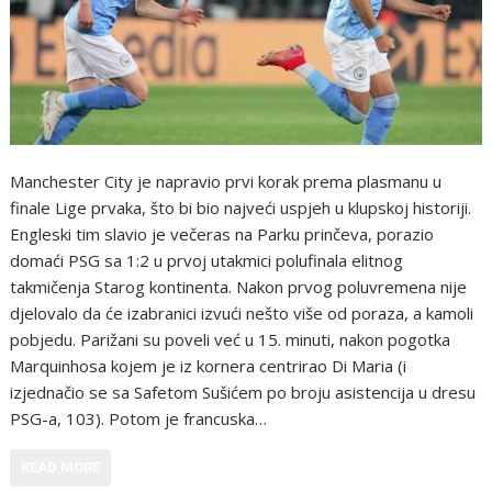
Manchester City je napravio prvi korak prema plasmanu u
finale Lige prvaka, što bi bio najveći uspjeh u klupskoj historiji.
Engleski tim slavio je večeras na Parku prinčeva, porazio
domaći PSG sa 1:2 u prvoj utakmici polufinala elitnog
takmičenja Starog kontinenta. Nakon prvog poluvremena nije
djelovalo da će izabranici izvući nešto više od poraza, a kamoli
pobjedu. Parižani su poveli već u 15. minuti, nakon pogotka
Marquinhosa kojem je iz kornera centrirao Di Maria (i
izjednačio se sa Safetom Sušićem po broju asistencija u dresu
PSG-a, 103). Potom je francuska…
READ MORE