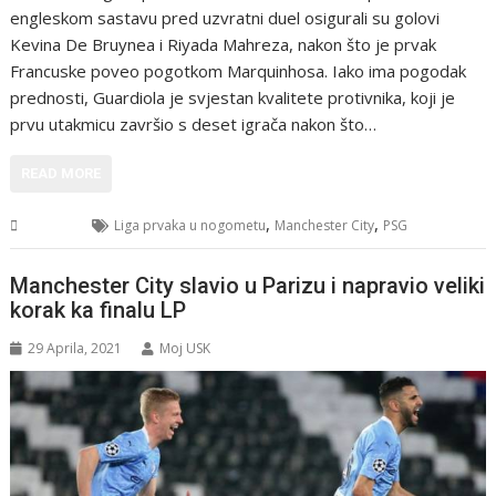
engleskom sastavu pred uzvratni duel osigurali su golovi
Kevina De Bruynea i Riyada Mahreza, nakon što je prvak
Francuske poveo pogotkom Marquinhosa. Iako ima pogodak
prednosti, Guardiola je svjestan kvalitete protivnika, koji je
prvu utakmicu završio s deset igrača nakon što…
READ MORE
,
,
Sport
Liga prvaka u nogometu
Manchester City
PSG
Manchester City slavio u Parizu i napravio veliki
korak ka finalu LP
29 Aprila, 2021
Moj USK