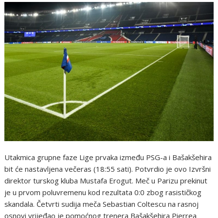
Utakmica grupne faze Lige prvaka između PSG-a i Bašakšehira
bit će nastavljena večeras (18:55 sati). Potvrdio je ovo Izvršni
direktor turskog kluba Mustafa Erogut. Meč u Parizu prekinut
je u prvom poluvremenu kod rezultata 0:0 zbog rasističkog
skandala. Četvrti sudija meča Sebastian Coltescu na rasnoj
osnovi vrijeđao je pomoćnog trenera Bašakšehira Pierrea