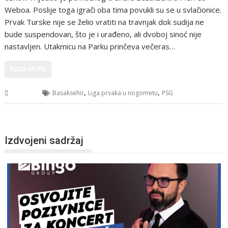
Weboa. Poslije toga igrači oba tima povukli su se u svlačionice.
Prvak Turske nije se želio vratiti na travnjak dok sudija ne
bude suspendovan, što je i urađeno, ali dvoboj sinoć nije
nastavljen. Utakmicu na Parku prinčeva večeras…
READ MORE
,
,
Sport
Basaksehir
Liga prvaka u nogometu
PSG
Izdvojeni sadržaj