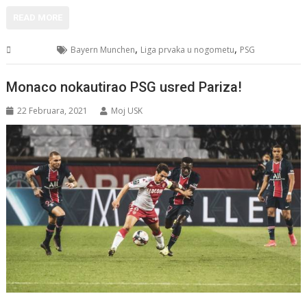
READ MORE
,
,
Sport
Bayern Munchen
Liga prvaka u nogometu
PSG
Monaco nokautirao PSG usred Pariza!
22 Februara, 2021
Moj USK