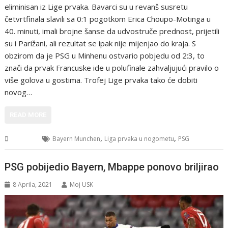
eliminisan iz Lige prvaka. Bavarci su u revanš susretu
četvrtfinala slavili sa 0:1 pogotkom Erica Choupo-Motinga u
40. minuti, imali brojne šanse da udvostruče prednost, prijetili
su i Parižani, ali rezultat se ipak nije mijenjao do kraja. S
obzirom da je PSG u Minhenu ostvario pobjedu od 2:3, to
znači da prvak Francuske ide u polufinale zahvaljujući pravilo o
više golova u gostima. Trofej Lige prvaka tako će dobiti
novog…
READ MORE
,
,
Sport
Bayern Munchen
Liga prvaka u nogometu
PSG
PSG pobijedio Bayern, Mbappe ponovo briljirao
8 Aprila, 2021
Moj USK