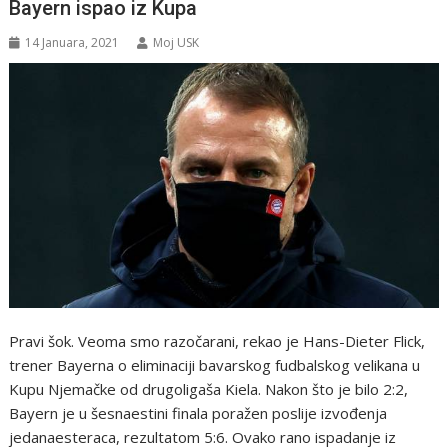
Bayern ispao iz Kupa
14 Januara, 2021
Moj USK
Pravi šok. Veoma smo razočarani, rekao je Hans-Dieter Flick,
trener Bayerna o eliminaciji bavarskog fudbalskog velikana u
Kupu Njemačke od drugoligaša Kiela. Nakon što je bilo 2:2,
Bayern je u šesnaestini finala poražen poslije izvođenja
jedanaesteraca, rezultatom 5:6. Ovako rano ispadanje iz