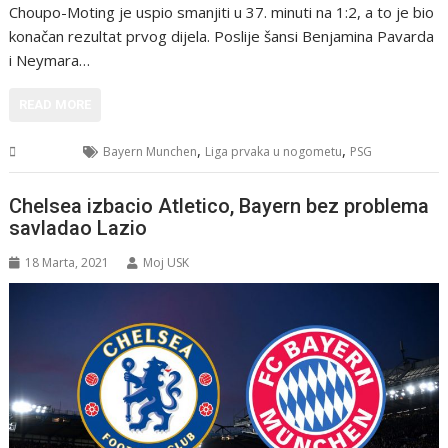
Choupo-Moting je uspio smanjiti u 37. minuti na 1:2, a to je bio
konačan rezultat prvog dijela. Poslije šansi Benjamina Pavarda
i Neymara…
READ MORE
,
,
Sport
Bayern Munchen
Liga prvaka u nogometu
PSG
Chelsea izbacio Atletico, Bayern bez problema
savladao Lazio
18 Marta, 2021
Moj USK