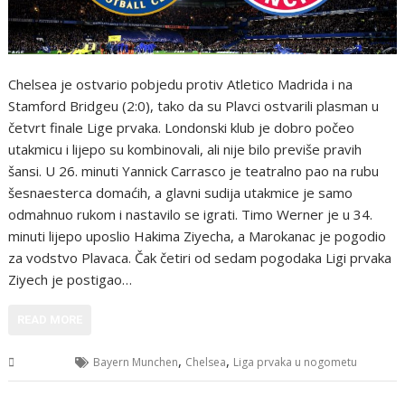
Chelsea je ostvario pobjedu protiv Atletico Madrida i na
Stamford Bridgeu (2:0), tako da su Plavci ostvarili plasman u
četvrt finale Lige prvaka. Londonski klub je dobro počeo
utakmicu i lijepo su kombinovali, ali nije bilo previše pravih
šansi. U 26. minuti Yannick Carrasco je teatralno pao na rubu
šesnaesterca domaćih, a glavni sudija utakmice je samo
odmahnuo rukom i nastavilo se igrati. Timo Werner je u 34.
minuti lijepo uposlio Hakima Ziyecha, a Marokanac je pogodio
za vodstvo Plavaca. Čak četiri od sedam pogodaka Ligi prvaka
Ziyech je postigao…
READ MORE
,
,
Sport
Bayern Munchen
Chelsea
Liga prvaka u nogometu