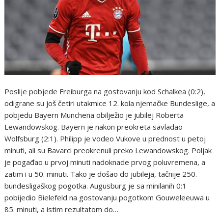
Poslije pobjede Freiburga na gostovanju kod Schalkea (0:2),
odigrane su još četiri utakmice 12. kola njemačke Bundeslige, a
pobjedu Bayern Munchena obilježio je jubilej Roberta
Lewandowskog. Bayern je nakon preokreta savladao
Wolfsburg (2:1). Philipp je vodeo Vukove u prednost u petoj
minuti, ali su Bavarci preokrenuli preko Lewandowskog. Poljak
je pogađao u prvoj minuti nadoknade prvog poluvremena, a
zatim i u 50. minuti. Tako je došao do jubileja, tačnije 250.
bundesligaškog pogotka. Augusburg je sa minilanih 0:1
pobijedio Bielefeld na gostovanju pogotkom Gouweleeuwa u
85. minuti, a istim rezultatom do…