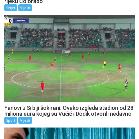
rijeku Colorado
Svijet
Vijesti
Fanovi u Srbiji šokirani: Ovako izgleda stadion od 28
miliona eura kojeg su Vučić i Dodik otvorili nedavno
Sport
Vijesti