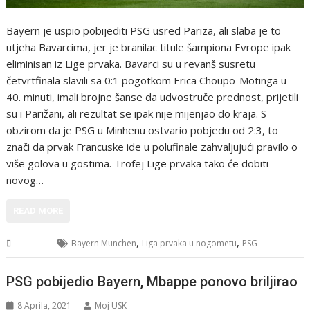
Bayern je uspio pobijediti PSG usred Pariza, ali slaba je to
utjeha Bavarcima, jer je branilac titule šampiona Evrope ipak
eliminisan iz Lige prvaka. Bavarci su u revanš susretu
četvrtfinala slavili sa 0:1 pogotkom Erica Choupo-Motinga u
40. minuti, imali brojne šanse da udvostruče prednost, prijetili
su i Parižani, ali rezultat se ipak nije mijenjao do kraja. S
obzirom da je PSG u Minhenu ostvario pobjedu od 2:3, to
znači da prvak Francuske ide u polufinale zahvaljujući pravilo o
više golova u gostima. Trofej Lige prvaka tako će dobiti
novog…
READ MORE
,
,
Sport
Bayern Munchen
Liga prvaka u nogometu
PSG
PSG pobijedio Bayern, Mbappe ponovo briljirao
8 Aprila, 2021
Moj USK