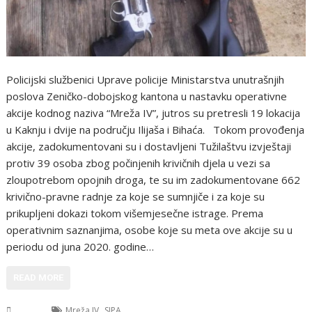
Policijski službenici Uprave policije Ministarstva unutrašnjih
poslova Zeničko-dobojskog kantona u nastavku operativne
akcije kodnog naziva “Mreža IV”, jutros su pretresli 19 lokacija
u Kaknju i dvije na području Ilijaša i Bihaća. Tokom provođenja
akcije, zadokumentovani su i dostavljeni Tužilaštvu izvještaji
protiv 39 osoba zbog počinjenih krivičnih djela u vezi sa
zloupotrebom opojnih droga, te su im zadokumentovane 662
krivično-pravne radnje za koje se sumnjiče i za koje su
prikupljeni dokazi tokom višemjesečne istrage. Prema
operativnim saznanjima, osobe koje su meta ove akcije su u
periodu od juna 2020. godine…
READ MORE
,
USK
Mreža IV
SIPA