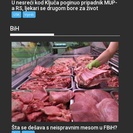
U nesreći kod Ključa poginuo pripadnik MUP-
a RS, ljekari se drugom bore za život
USK
Vijesti
BiH
Šta se dešava s neispravnim mesom u FBiH?