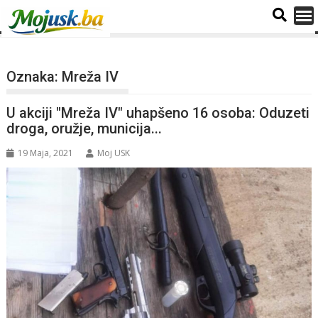
Oznaka:
Mreža IV
U akciji "Mreža IV" uhapšeno 16 osoba: Oduzeti
droga, oružje, municija...
19 Maja, 2021
Moj USK