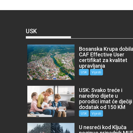
USK
Bosanska Krupa dobil
CAF Effective User
certifikat za kvalitet
upravljanja
USK
Vijesti
USK: Svako treće i
naredno dijete u
porodici imat će dječiji
dodatak od 150 KM
USK
Vijesti
U nesreći kod Ključa
poginuo pripadnik MU