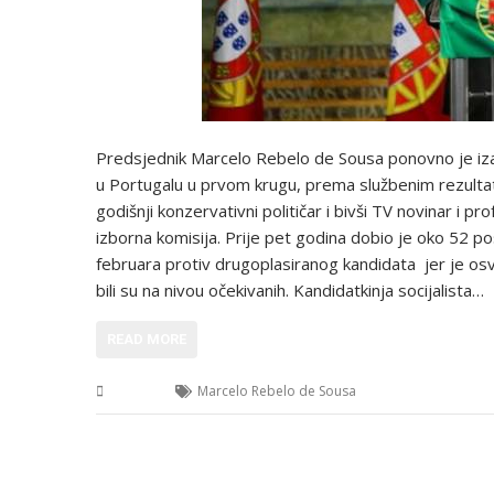
Predsjednik Marcelo Rebelo de Sousa ponovno je iza
u Portugalu u prvom krugu, prema službenim rezultat
godišnji konzervativni političar i bivši TV novinar i p
izborna komisija. Prije pet godina dobio je oko 52 p
februara protiv drugoplasiranog kandidata jer je osv
bili su na nivou očekivanih. Kandidatkinja socijalista…
READ MORE
Svijet
Marcelo Rebelo de Sousa