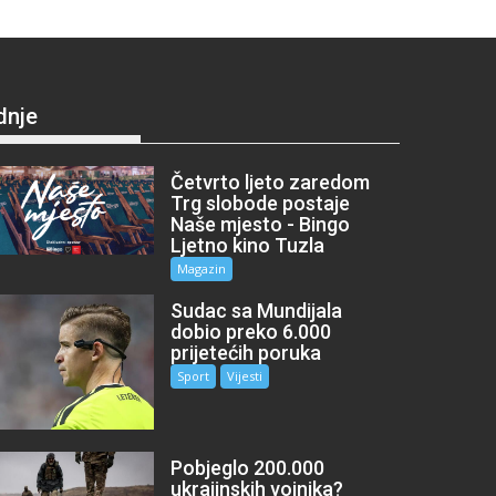
dnje
Četvrto ljeto zaredom
Trg slobode postaje
Naše mjesto - Bingo
Ljetno kino Tuzla
Magazin
Sudac sa Mundijala
dobio preko 6.000
prijetećih poruka
Sport
Vijesti
Pobjeglo 200.000
ukrajinskih vojnika?