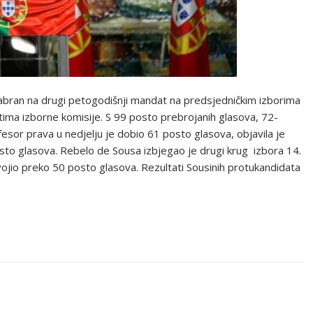
bran na drugi petogodišnji mandat na predsjedničkim izborima
ima izborne komisije. S 99 posto prebrojanih glasova, 72-
rofesor prava u nedjelju je dobio 61 posto glasova, objavila je
osto glasova. Rebelo de Sousa izbjegao je drugi krug izbora 14.
ojio preko 50 posto glasova. Rezultati Sousinih protukandidata