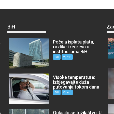
BiH
Za
a
Počela isplata plata,
razlike i regresa u
institucijama BiH
BiH
Vijesti
Visoke temperature:
Izbjegavajte duža
putovanja tokom dana
BiH
Vijesti
Oglasilo se tužilaštvo: U
P-