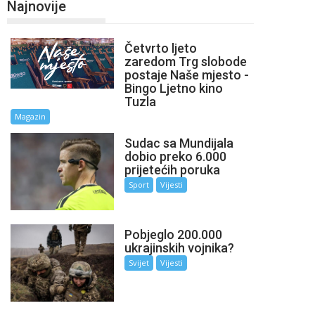
Najnovije
Četvrto ljeto
zaredom Trg slobode
postaje Naše mjesto -
Bingo Ljetno kino
Tuzla
Magazin
Sudac sa Mundijala
dobio preko 6.000
prijetećih poruka
Sport
Vijesti
Pobjeglo 200.000
ukrajinskih vojnika?
Svijet
Vijesti