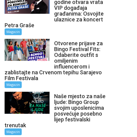
godine otvara vrata
VIP događaja
građanima: Osvojite
ulaznice za koncert
Petra Graše
Magazin
Otvorene prijave za
Bingo Festival Fits:
Odaberite outfit s
omiljenim
influencerom i
zablistajte na Crvenom tepihu Sarajevo
Film Festivala
Magazin
Naše mjesto za naše
ljude: Bingo Group
svojim uposlenicima
posvećuje posebno
lijep festivalski
trenutak
Magazin