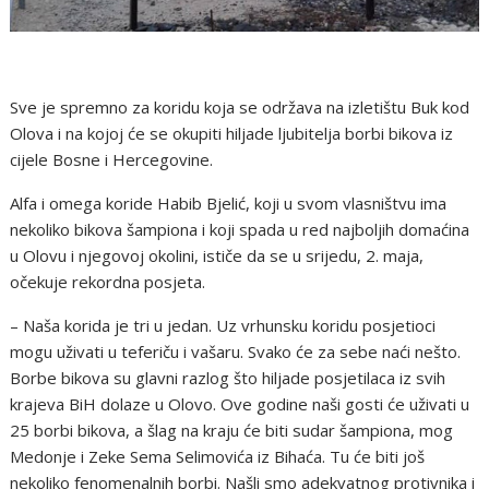
Sve je spremno za koridu koja se održava na izletištu Buk kod
Olova i na kojoj će se okupiti hiljade ljubitelja borbi bikova iz
cijele Bosne i Hercegovine.
Alfa i omega koride Habib Bjelić, koji u svom vlasništvu ima
nekoliko bikova šampiona i koji spada u red najboljih domaćina
u Olovu i njegovoj okolini, ističe da se u srijedu, 2. maja,
očekuje rekordna posjeta.
– Naša korida je tri u jedan. Uz vrhunsku koridu posjetioci
mogu uživati u teferiču i vašaru. Svako će za sebe naći nešto.
Borbe bikova su glavni razlog što hiljade posjetilaca iz svih
krajeva BiH dolaze u Olovo. Ove godine naši gosti će uživati u
25 borbi bikova, a šlag na kraju će biti sudar šampiona, mog
Medonje i Zeke Sema Selimovića iz Bihaća. Tu će biti još
nekoliko fenomenalnih borbi. Našli smo adekvatnog protivnika i