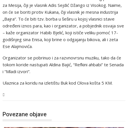
za Mesija, čiji je vlasnik Adis Sejdić Džango iz Visokog. Naime,
on će se boriti protiv Kukana, čiji vlasnik je mesna industrija
„Bajra“. To će biti tzv. borba u šeširu u kojoj vlasnici stave
određeni iznos para, kao i organizator, a pobjednik osvaja sve
– kaže organizator Habib Bjelić, koji ističe veliku pomoć 17-
godišnjeg sina Enisa, koji brine o odgajanju bikova, ali i zeta
Ese Alajmovića.
Organizator se pobrinuo i za razvnovrsnu muziku, tako da će
tokom koride nastupati Aldina Bajić, “Refkini ahbabi” te Senada
i “Mladi izvori”.
Ulaznica za koridu na izletištu Buk kod Olova košta 5 KM.
Magazin
Povezane objave