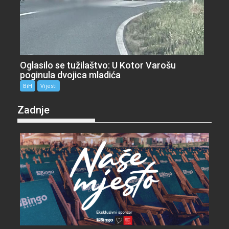
Oglasilo se tužilaštvo: U Kotor Varošu
poginula dvojica mladića
BiH
Vijesti
Zadnje