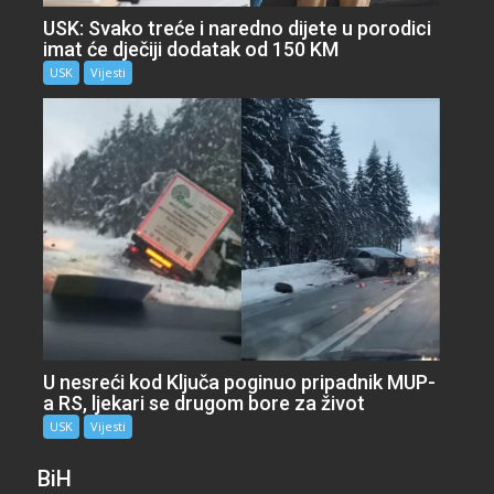
USK: Svako treće i naredno dijete u porodici
imat će dječiji dodatak od 150 KM
USK
Vijesti
U nesreći kod Ključa poginuo pripadnik MUP-
a RS, ljekari se drugom bore za život
USK
Vijesti
BiH