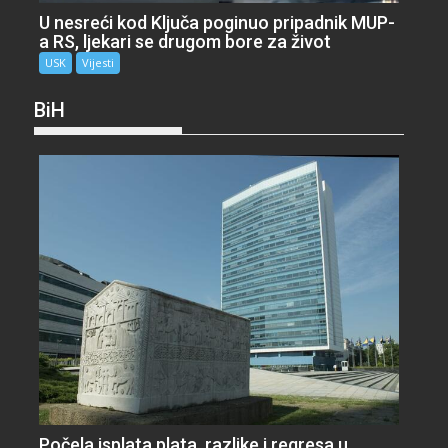
U nesreći kod Ključa poginuo pripadnik MUP-
a RS, ljekari se drugom bore za život
USK
Vijesti
BiH
Počela isplata plata, razlike i regresa u