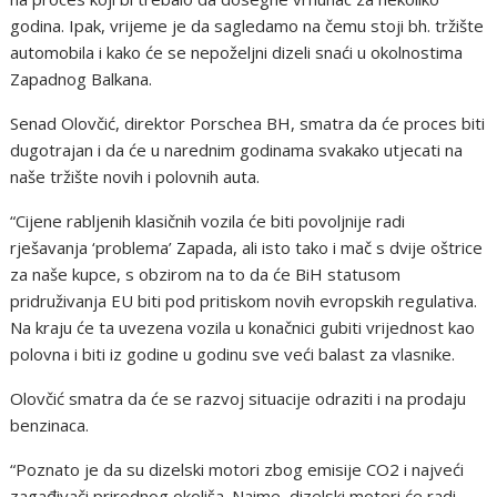
godina. Ipak, vrijeme je da sagledamo na čemu stoji bh. tržište
automobila i kako će se nepoželjni dizeli snaći u okolnostima
Zapadnog Balkana.
Senad Olovčić, direktor Porschea BH, smatra da će proces biti
dugotrajan i da će u narednim godinama svakako utjecati na
naše tržište novih i polovnih auta.
“Cijene rabljenih klasičnih vozila će biti povoljnije radi
rješavanja ‘problema’ Zapada, ali isto tako i mač s dvije oštrice
za naše kupce, s obzirom na to da će BiH statusom
pridruživanja EU biti pod pritiskom novih evropskih regulativa.
Na kraju će ta uvezena vozila u konačnici gubiti vrijednost kao
polovna i biti iz godine u godinu sve veći balast za vlasnike.
Olovčić smatra da će se razvoj situacije odraziti i na prodaju
benzinaca.
“Poznato je da su dizelski motori zbog emisije CO2 i najveći
zagađivači prirodnog okoliša. Naime, dizelski motori će radi