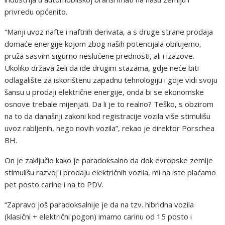
privredu općenito.
“Manji uvoz nafte i naftnih derivata, a s druge strane prodaja
domaće energije kojom zbog naših potencijala obilujemo,
pruža sasvim sigurno neslućene prednosti, ali i izazove.
Ukoliko država želi da ide drugim stazama, gdje neće biti
odlagalište za iskorištenu zapadnu tehnologiju i gdje vidi svoju
šansu u prodaji električne energije, onda bi se ekonomske
osnove trebale mijenjati. Da li je to realno? Teško, s obzirom
na to da današnji zakoni kod registracije vozila više stimulišu
uvoz rabljenih, nego novih vozila”, rekao je direktor Porschea
BH.
On je zaključio kako je paradoksalno da dok evropske zemlje
stimulišu razvoj i prodaju električnih vozila, mi na iste plaćamo
pet posto carine i na to PDV.
“Zapravo još paradoksalnije je da na tzv. hibridna vozila
(klasični + električni pogon) imamo carinu od 15 posto i