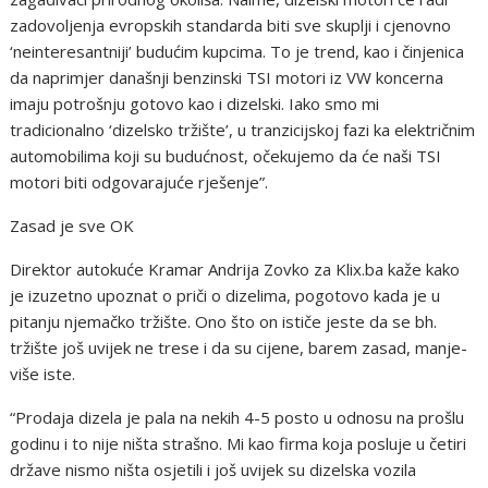
zadovoljenja evropskih standarda biti sve skuplji i cjenovno
‘neinteresantniji’ budućim kupcima. To je trend, kao i činjenica
da naprimjer današnji benzinski TSI motori iz VW koncerna
imaju potrošnju gotovo kao i dizelski. Iako smo mi
tradicionalno ‘dizelsko tržište’, u tranzicijskoj fazi ka električnim
automobilima koji su budućnost, očekujemo da će naši TSI
motori biti odgovarajuće rješenje”.
Zasad je sve OK
Direktor autokuće Kramar Andrija Zovko za Klix.ba kaže kako
je izuzetno upoznat o priči o dizelima, pogotovo kada je u
pitanju njemačko tržište. Ono što on ističe jeste da se bh.
tržište još uvijek ne trese i da su cijene, barem zasad, manje-
više iste.
“Prodaja dizela je pala na nekih 4-5 posto u odnosu na prošlu
godinu i to nije ništa strašno. Mi kao firma koja posluje u četiri
države nismo ništa osjetili i još uvijek su dizelska vozila