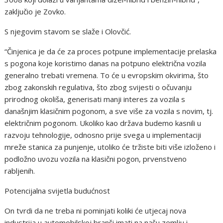
zaključio je Zovko.
S njegovim stavom se slaže i Olovčić.
“Činjenica je da će za proces potpune implementacije prelaska
s pogona koje koristimo danas na potpuno električna vozila
generalno trebati vremena. To će u evropskim okvirima, što
zbog zakonskih regulativa, što zbog svijesti o očuvanju
prirodnog okoliša, generisati manji interes za vozila s
današnjim klasičnim pogonom, a sve više za vozila s novim, tj.
električnim pogonom. Ukoliko kao država budemo kasnili u
razvoju tehnologije, odnosno prije svega u implementaciji
mreže stanica za punjenje, utoliko će tržiste biti više izloženo i
podložno uvozu vozila na klasični pogon, prvenstveno
rabljenih.
Potencijalna svijetla budućnost
On tvrdi da ne treba ni pominjati koliki će utjecaj nova
industrija u automobilskoj branši imati na našu zemlju i