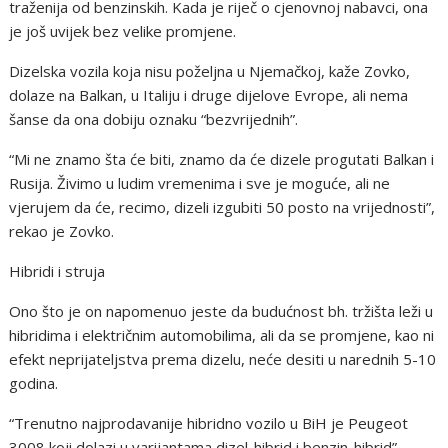
traženija od benzinskih. Kada je riječ o cjenovnoj nabavci, ona
je još uvijek bez velike promjene.
Dizelska vozila koja nisu poželjna u Njemačkoj, kaže Zovko,
dolaze na Balkan, u Italiju i druge dijelove Evrope, ali nema
šanse da ona dobiju oznaku “bezvrijednih”.
“Mi ne znamo šta će biti, znamo da će dizele progutati Balkan i
Rusija. Živimo u ludim vremenima i sve je moguće, ali ne
vjerujem da će, recimo, dizeli izgubiti 50 posto na vrijednosti”,
rekao je Zovko.
Hibridi i struja
Ono što je on napomenuo jeste da budućnost bh. tržišta leži u
hibridima i električnim automobilima, ali da se promjene, kao ni
efekt neprijateljstva prema dizelu, neće desiti u narednih 5-10
godina.
“Trenutno najprodavanije hibridno vozilo u BiH je Peugeot
3008 koji dolazi u varijantama dizel-hibrid i benzin-hibrid”,