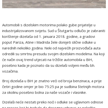
Automobili s dizelskim motorima polako gube prijatelje u
industrijalizovanom svijetu. Sud u Štutgartu odlučio je zabraniti
korištenje dizelaša od 1. januara 2018. godine, a gradovi
poput Pariza, Atine i Madrida žele donijeti slične odluke u
narednih nekoliko godina. Neki od najvećih proizvođača auta
odredili su smrtnu presudu svojim dizelskim modelima. Na koji
će način ovaj trend utjecati na tržište automobila u BiH,
posebno kada je poznato da su dizelaši voljeni među bh.
vozačima.
Broj dizelaša u BiH je znatno veći od broja benzinaca, a prije
četiri godine omjer je bio 75:25 pa je sudbina štetnijih motora
za okolinu posebno bolna za naše vozače i vlasnike.
Dizelaši neće nestati preko noći i odluke se uglavnom odnose
na proces koji bi trebalo da dosegne vrhunac za nekoliko