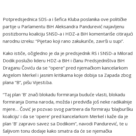
Potpredsjednica SDS-a i šefica Kluba poslanika ove političke
partije u Parlamentu BiH Aleksandra Pandurević najavljenu
postizbornu koaliciju SNSD-a i HDZ-a BiH komentariše citirajući
narodnu izreku: “Pijetao koji rano zakukuriče, završi u supi”.
Kako ističe, očigledno je da je predsjednik RS i SNSD-a Milorad
Dodik poslužio lideru HDZ-a BiH i članu Predsjedništva BiH
Draganu Čoviću da se “opere” pred njemačkom kancelarkom
Angelom Merkel i jasnim kritikama koje dobija sa Zapada zbog
plana “B”, pišu Vijesti.ba.
“Taj plan ‘B’ znači blokadu formiranja buduće vlasti, blokadu
formiranja Doma naroda, možda i predviđa još neke radikalnije
mjere… Čović je pozvao svog partnera da formiraju ‘blajburšku
koaliciju’ i da se ‘opere’ pred kancelarkom Merkel i kaže da je
plan ‘B’ zapravo savez sa Dodikom”, navodi Pandurević, te u
šaljivom tonu dodaje kako smatra da će se njemačka