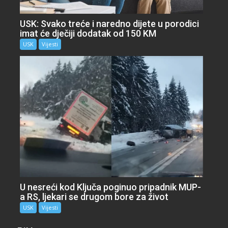
USK: Svako treće i naredno dijete u porodici
imat će dječiji dodatak od 150 KM
USK
Vijesti
U nesreći kod Ključa poginuo pripadnik MUP-
a RS, ljekari se drugom bore za život
USK
Vijesti