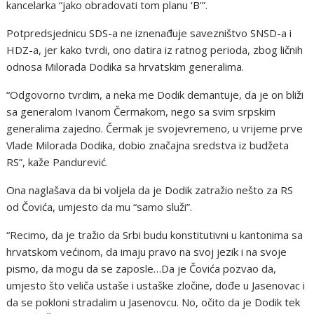
kancelarka “jako obradovati tom planu ‘B'”.
Potpredsjednicu SDS-a ne iznenađuje savezništvo SNSD-a i
HDZ-a, jer kako tvrdi, ono datira iz ratnog perioda, zbog ličnih
odnosa Milorada Dodika sa hrvatskim generalima.
“Odgovorno tvrdim, a neka me Dodik demantuje, da je on bliži
sa generalom Ivanom Čermakom, nego sa svim srpskim
generalima zajedno. Čermak je svojevremeno, u vrijeme prve
Vlade Milorada Dodika, dobio značajna sredstva iz budžeta
RS”, kaže Pandurević.
Ona naglašava da bi voljela da je Dodik zatražio nešto za RS
od Čovića, umjesto da mu “samo služi”.
“Recimo, da je tražio da Srbi budu konstitutivni u kantonima sa
hrvatskom većinom, da imaju pravo na svoj jezik i na svoje
pismo, da mogu da se zaposle…Da je Čovića pozvao da,
umjesto što veliča ustaše i ustaške zločine, dođe u Jasenovac i
da se pokloni stradalim u Jasenovcu. No, očito da je Dodik tek