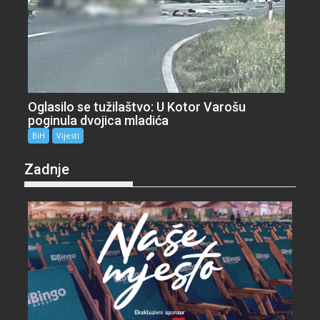
Oglasilo se tužilaštvo: U Kotor Varošu
poginula dvojica mladića
BiH
Vijesti
Zadnje