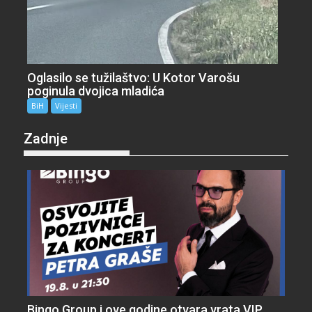
Oglasilo se tužilaštvo: U Kotor Varošu
poginula dvojica mladića
BiH
Vijesti
Zadnje
Bingo Group i ove godine otvara vrata VIP