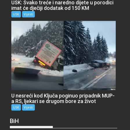
USK: Svako treće i naredno dijete u porodici
imat će dječiji dodatak od 150 KM
USK
Vijesti
U nesreći kod Ključa poginuo pripadnik MUP-
a RS, ljekari se drugom bore za život
USK
Vijesti
BiH