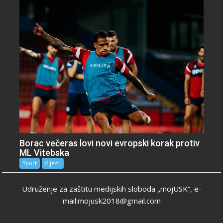
Borac večeras lovi novi evropski korak protiv
ML Vitebska
Sport
Vijesti
Udruženje za zaštitu medijskih sloboda „mojUSK“, e-
mail:mojusk2018@gmail.com