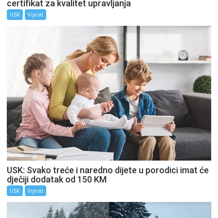
certifikat za kvalitet upravljanja
USK
Vijesti
USK: Svako treće i naredno dijete u porodici imat će
dječiji dodatak od 150 KM
USK
Vijesti