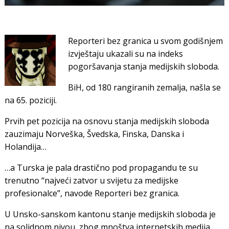
Reporteri bez granica u svom godišnjem
izvještaju ukazali su na indeks
pogoršavanja stanja medijskih sloboda.
BiH, od 180 rangiranih zemalja, našla se
na 65. poziciji.
Prvih pet pozicija na osnovu stanja medijskih sloboda
zauzimaju Norveška, Švedska, Finska, Danska i
Holandija…
…
a Turska je pala drastično pod propagandu te su
trenutno
“najveći zatvor u svijetu za medijske
profesionalce”, navode Reporteri bez granica.
U Unsko-sanskom kantonu stanje medijskih sloboda je
na solidnom nivou, zbog mnoštva internetskih medija