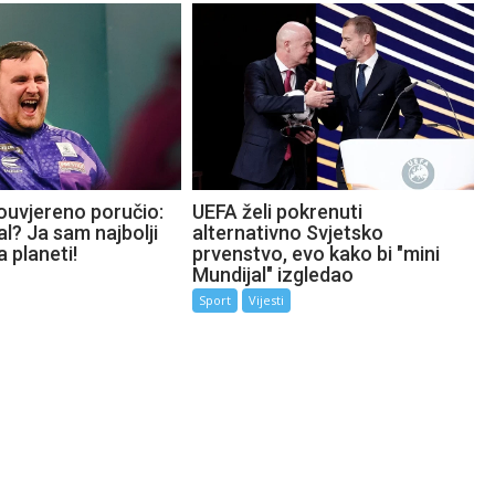
ouvjereno poručio:
UEFA želi pokrenuti
l? Ja sam najbolji
alternativno Svjetsko
a planeti!
prvenstvo, evo kako bi "mini
Mundijal" izgledao
Sport
Vijesti