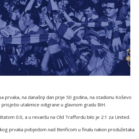
 prvaka, na današnji dan prije 50 godina, na stadionu Koševo
 prisjetio utakmice odigrane u glavnom gradu BiH.
ltatom 0:0, a u revanšu na Old Traffordu bilo je 2:1 za United.
opskog prvaka pobjedom nad Benficom u finalu nakon produžetaka