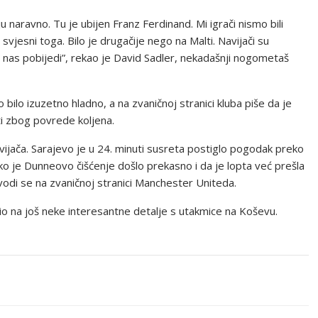
u naravno. Tu je ubijen Franz Ferdinand. Mi igrači nismo bili
svjesni toga. Bilo je drugačije nego na Malti. Navijači su
da nas pobijedi”, rekao je David Sadler, nekadašnji nogometaš
 bilo izuzetno hladno, a na zvaničnoj stranici kluba piše da je
i zbog povrede koljena.
vijača. Sarajevo je u 24. minuti susreta postiglo pogodak preko
ko je Dunneovo čišćenje došlo prekasno i da je lopta već prešla
avodi se na zvaničnoj stranici Manchester Uniteda.
io na još neke interesantne detalje s utakmice na Koševu.