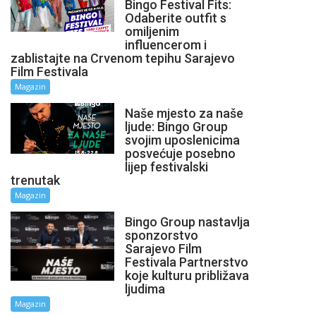
Bingo Festival Fits:
Odaberite outfit s
omiljenim
influencerom i
zablistajte na Crvenom tepihu Sarajevo
Film Festivala
Magazin
Naše mjesto za naše
ljude: Bingo Group
svojim uposlenicima
posvećuje posebno
lijep festivalski
trenutak
Magazin
Bingo Group nastavlja
sponzorstvo
Sarajevo Film
Festivala Partnerstvo
koje kulturu približava
ljudima
Magazin