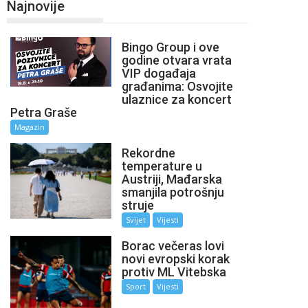
Najnovije
Bingo Group i ove
godine otvara vrata
VIP događaja
građanima: Osvojite
ulaznice za koncert
Petra Graše
Magazin
Rekordne
temperature u
Austriji, Mađarska
smanjila potrošnju
struje
Svijet
Vijesti
Borac večeras lovi
novi evropski korak
protiv ML Vitebska
Sport
Vijesti