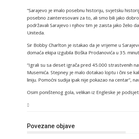
“Sarajevo je imalo posebnu historiju, svjetsku historij
posebno zainteresovani za to, ali smo bili jako dobro 
podržavali Sarajevo i njihov tim je zaista jako želio 
Uniteda.
Sir Bobby Charlton je istakao da je vrijeme u Sarajevo
domaća ekipa izgubila Boška Prodanovića u 35. minut
“Igrali su sa deset igrača pred 45.000 strastvenih na
Musemića. Stepney je malo dotakao loptu i čini se ka
liniju. Pomoćni sudija ipak nije pokazao na centar”, n
Osim poništenog gola, velikan iz Engleske je podsjet
Sport
Povezane objave