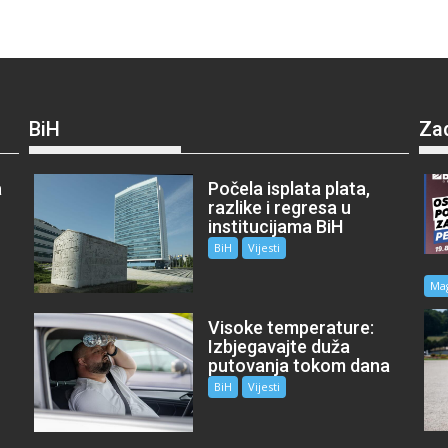
BiH
Za
a
Počela isplata plata,
razlike i regresa u
institucijama BiH
BiH
Vijesti
Ma
Visoke temperature:
Izbjegavajte duža
putovanja tokom dana
BiH
Vijesti