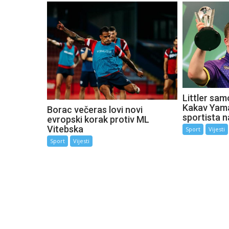
Littler sam
Kakav Yama
Borac večeras lovi novi
sportista n
evropski korak protiv ML
Vitebska
Sport
Vijesti
Sport
Vijesti