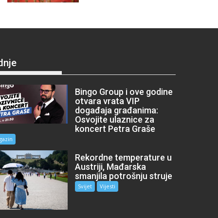
dnje
Bingo Group i ove godine
otvara vrata VIP
događaja građanima:
Osvojite ulaznice za
koncert Petra Graše
gazin
Rekordne temperature u
Austriji, Mađarska
smanjila potrošnju struje
Svijet
Vijesti