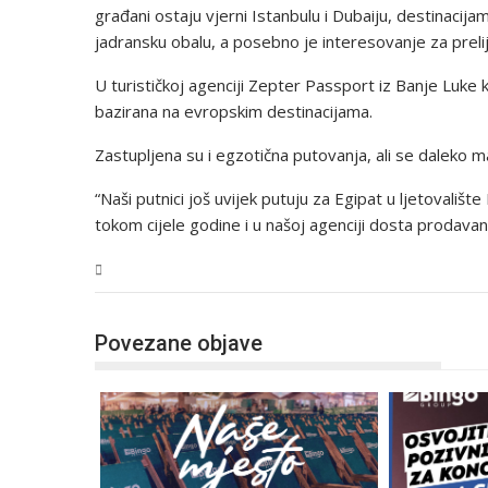
građani ostaju vjerni Istanbulu i Dubaiju, destinacijama
jadransku obalu, a posebno je interesovanje za prelije
U turističkoj agenciji Zepter Passport iz Banje Luk
bazirana na evropskim destinacijama.
Zastupljena su i egzotična putovanja, ali se daleko ma
“Naši putnici još uvijek putuju za Egipat u ljetovališ
tokom cijele godine i u našoj agenciji dosta prodavan
Magazin
Povezane objave