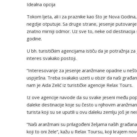
Idealna opcija
Tokom ljeta, ali i za praznike kao što je Nova Godina,
negdje otputuje. Sa druge strane, jesenje putovanje je
znatno mirniji odmor. Uz sve to, neke od destinacij
godine.
U bh. turističkim agencijama ističu da je potražnja 
interes svakako postoji.
“Interesovanje za jesenje aranžmane opadne u nešto m
uspješna. Treba svakako uzeti u obzir da naši građani
nam je Aida Zelić iz turističke agencije Relax Tours.
Iz ove agencije navode da su svake jeseni među popu
daleke destinacije koje su često u njihovim aranžman
turista koji su se uputili u ovu daleku zemlju još je ne
“Naši aranžmani su prilagođeni željama naših građana, 
koji to oni žele”, kažu u Relax Toursu, koji krajem 