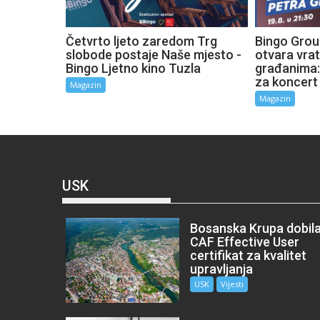
Četvrto ljeto zaredom Trg
Bingo Grou
slobode postaje Naše mjesto -
otvara vra
Bingo Ljetno kino Tuzla
građanima:
za koncert
Magazin
Magazin
USK
Bosanska Krupa dobil
CAF Effective User
certifikat za kvalitet
upravljanja
USK
Vijesti