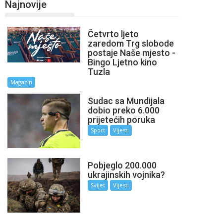
Najnovije
Četvrto ljeto
zaredom Trg slobode
postaje Naše mjesto -
Bingo Ljetno kino
Tuzla
Magazin
Sudac sa Mundijala
dobio preko 6.000
prijetećih poruka
Sport
Vijesti
Pobjeglo 200.000
ukrajinskih vojnika?
Svijet
Vijesti