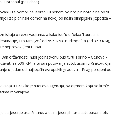
 u Istanbul (pet dana).
sovani i za odmor na Jadranu u nekom od brojnih hotela na obali
nje i za planinski odmor na nekoj od naših olimpijskih ljepotica –
azmišljaju o rezervacijama, a kako ističu u Relax Toursu, iz
destinacije, i to Rim (već od 595 KM), Budimpešta (od 369 KM),
, te neprevaziđeni Dubai.
za Dan državnosti, nudi jedinstvenu bus turu Torino – Geneva –
 uživati za 539 KM, a tu su i putovanja autobusom u Krakov, čija
nje u jedan od najljepših evropskih gradova – Prag po cijeni od
ovanja u Graz koje nudi ova agencija, sa cijenom koja se kreće
cima iz Sarajeva.
nje za jesenje aranžmane, a osim jesenjih tura autobusom, bh.