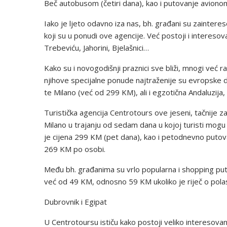
Beč autobusom (četiri dana), kao i putovanje avionom
Iako je ljeto odavno iza nas, bh. građani su zaintere
koji su u ponudi ove agencije. Već postoji i interesova
Trebeviću, Jahorini, Bjelašnici…
Kako su i novogodišnji praznici sve bliži, mnogi već r
njihove specijalne ponude najtraženije su evropske 
te Milano (već od 299 KM), ali i egzotična Andaluzija
Turistička agencija Centrotours ove jeseni, tačnije 
Milano u trajanju od sedam dana u kojoj turisti mogu
je cijena 299 KM (pet dana), kao i petodnevno putova
269 KM po osobi.
Među bh. građanima su vrlo popularna i shopping put
već od 49 KM, odnosno 59 KM ukoliko je riječ o polas
Dubrovnik i Egipat
U Centrotoursu ističu kako postoji veliko interesova