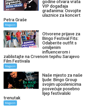
godine otvara vrata
VIP događaja
građanima: Osvojite
ulaznice za koncert
Petra Graše
Magazin
Otvorene prijave za
Bingo Festival Fits:
Odaberite outfit s
omiljenim
influencerom i
zablistajte na Crvenom tepihu Sarajevo
Film Festivala
Magazin
Naše mjesto za naše
ljude: Bingo Group
svojim uposlenicima
posvećuje posebno
lijep festivalski
trenutak
Magazin