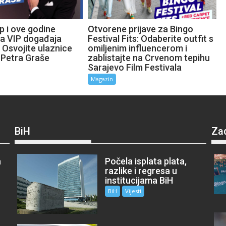
p i ove godine
Otvorene prijave za Bingo
ta VIP događaja
Festival Fits: Odaberite outfit s
 Osvojite ulaznice
omiljenim influencerom i
 Petra Graše
zablistajte na Crvenom tepihu
Sarajevo Film Festivala
Magazin
BiH
Za
a
Počela isplata plata,
razlike i regresa u
institucijama BiH
BiH
Vijesti