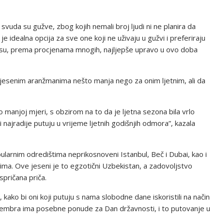
 svuda su gužve, zbog kojih nemali broj ljudi ni ne planira da
 idealna opcija za sve one koji ne uživaju u gužvi i preferiraju
a su, prema procjenama mnogih, najljepše upravo u ovo doba
za jesenim aranžmanima nešto manja nego za onim ljetnim, ali da
anjoj mjeri, s obzirom na to da je ljetna sezona bila vrlo
 najradije putuju u vrijeme ljetnih godišnjih odmora”, kazala
larnim odredištima neprikosnoveni Istanbul, Beč i Dubai, kao i
ima. Ove jeseni je to egzotični Uzbekistan, a zadovoljstvo
ispričana priča.
kako bi oni koji putuju s nama slobodne dane iskoristili na način
novembra ima posebne ponude za Dan državnosti, i to putovanje u