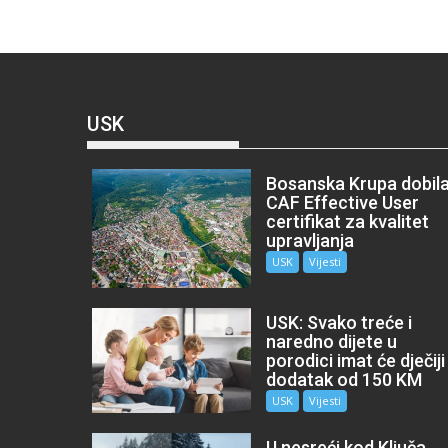
USK
Bosanska Krupa dobil
CAF Effective User
certifikat za kvalitet
upravljanja
USK
Vijesti
USK: Svako treće i
naredno dijete u
porodici imat će dječiji
dodatak od 150 KM
USK
Vijesti
U nesreći kod Ključa