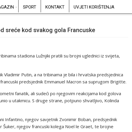
GAZIN
SPORT
KONTAKT
UVJETI KORIŠTENJA
 od sreće kod svakog gola Francuske
inama stadiona Lužnjiki pratili su brojni uglednici iz svijeta,
k Vladimir Putin, a na tribinama je bila i hrvatska predsjednica
e francuski predsjednik Emmanuel Macron sa suprugom Brigitte.
ometni fanatik, ali sudeći po njegovim reakcijama kod golova
 unio u utakmicu. S druge strane, potpuno shvatljivo, Kolinda
nni Infantino, njegov savjetnik Zvonimir Boban, predsjednik
Šuker, njegov francuski kolega Noel le Graet, te brojne