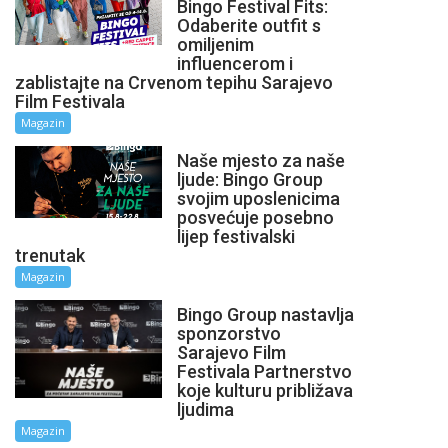
Bingo Festival Fits:
Odaberite outfit s
omiljenim
influencerom i
zablistajte na Crvenom tepihu Sarajevo
Film Festivala
Magazin
Naše mjesto za naše
ljude: Bingo Group
svojim uposlenicima
posvećuje posebno
lijep festivalski
trenutak
Magazin
Bingo Group nastavlja
sponzorstvo
Sarajevo Film
Festivala Partnerstvo
koje kulturu približava
ljudima
Magazin