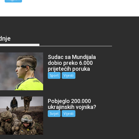
dnje
Sudac sa Mundijala
dobio preko 6.000
prijetećih poruka
Sport
Vijesti
Pobjeglo 200.000
ukrajinskih vojnika?
Svijet
Vijesti