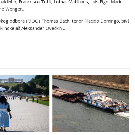
dinho, Francesco Totti, Lothar Matthaus, Luis Figo, Mario
sene Wenger…
jskog odbora (MOO) Thomas Bach, tenor Placido Domingo, bivši
uski hokejaš Aleksander Ovečkin…