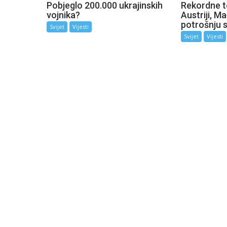
Pobjeglo 200.000 ukrajinskih
Rekordne t
vojnika?
Austriji, M
potrošnju s
Svijet
Vijesti
Svijet
Vijesti