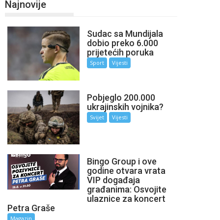
Najnovije
Sudac sa Mundijala
dobio preko 6.000
prijetećih poruka
Sport
Vijesti
Pobjeglo 200.000
ukrajinskih vojnika?
Svijet
Vijesti
Bingo Group i ove
godine otvara vrata
VIP događaja
građanima: Osvojite
ulaznice za koncert
Petra Graše
Magazin