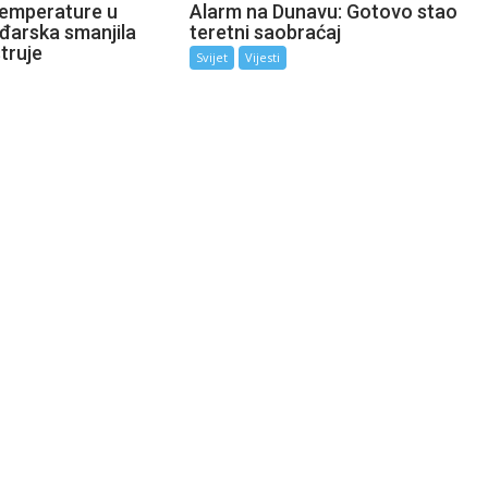
emperature u
Alarm na Dunavu: Gotovo stao
ađarska smanjila
teretni saobraćaj
truje
Svijet
Vijesti