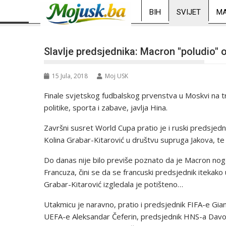
BIH
SVIJET
MA
Slavlje predsjednika: Macron "poludio"
15 Jula, 2018
Moj USK
Finale svjetskog fudbalskog prvenstva u Moskvi na trib
politike, sporta i zabave, javlja Hina.
Završni susret World Cupa pratio je i ruski predsjedni
Kolina Grabar-Kitarović u društvu supruga Jakova, t
Do danas nije bilo previše poznato da je Macron nog
Francuza, čini se da se francuski predsjednik itekako
Grabar-Kitarović izgledala je potišteno…
Utakmicu je naravno, pratio i predsjednik FIFA-e Gia
UEFA-e Aleksandar Čeferin, predsjednik HNS-a Davor 