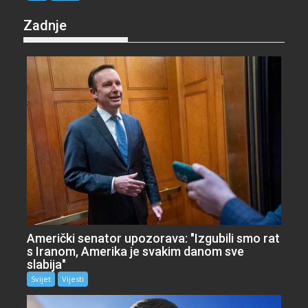
Zadnje
Američki senator upozorava: "Izgubili smo rat
s Iranom, Amerika je svakim danom sve
slabija"
Svijet
Vijesti