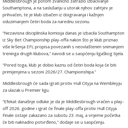
Middlesbrough je potom zvanično zatražio izbacivanje
Southamptona, a na saslušanju u utorak njihov zahtjev je
prihvaćen, te je klub izbačen iz doigravanja i kažnjen
oduzimanjem četiri boda za narednu sezonu.
“Nezavisna disciplinska komisija danas je izbacila Southampton
iz Sky Bet Championship play-offa nakon što je klub priznao
više kršenja EFL propisa povezanih s neovlaštenim snimanjem
treninga drugih klubova,” navodi se u saopćenju ligaškog tijela.
“Pored toga, klub je dobio kaznu od četiri boda koja će biti
primijenjena u sezoni 2026/27. Championshipa.”
Middlesbrough će sada igrati protiv Hull Cityja na Wembleyju
za ulazak u Premier ligu.
“Efekat današnje odluke je da je Middlesbrough vraćen u play-
off 2026. godine i igrat će finale play-offa protiv Hull Cityja.
Finale ostaje zakazano za subotu 23. maj, a vrijeme početka
će biti naknadno potvrđeno,” dodaje se u saopćenju.