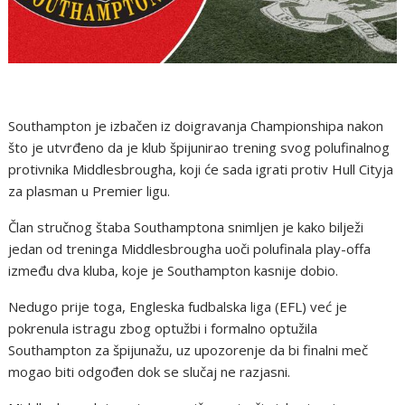
Southampton je izbačen iz doigravanja Championshipa nakon
što je utvrđeno da je klub špijunirao trening svog polufinalnog
protivnika Middlesbrougha, koji će sada igrati protiv Hull Cityja
za plasman u Premier ligu.
Član stručnog štaba Southamptona snimljen je kako bilježi
jedan od treninga Middlesbrougha uoči polufinala play-offa
između dva kluba, koje je Southampton kasnije dobio.
Nedugo prije toga, Engleska fudbalska liga (EFL) već je
pokrenula istragu zbog optužbi i formalno optužila
Southampton za špijunažu, uz upozorenje da bi finalni meč
mogao biti odgođen dok se slučaj ne razjasni.