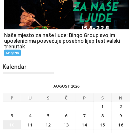
Naše mjesto za naše ljude: Bingo Group svojim
uposlenicima posvećuje posebno lijep festivalski
trenutak
Magazin
Kalendar
AUGUST 2026
P
U
S
Č
P
S
N
1
2
3
4
5
6
7
8
9
10
11
12
13
14
15
16