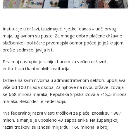
Institucije u državi, izuzimajući rijetke, danas – uoči prvog
maja, uglavnom su puste. Za mnoge dobro plaćene državne
službenike i političare prvomajski odmor počeo je još krajem
prošle sedmice, javlja N1.
Prvi maj nastupio je ranije, barem za većinu državnih,
entitetskih i kantonalnih institucija.
Država na svim nivoima u administrativnom sektoru upošljava
više od 100 hiljada osoba. Za njihove na nivou države izdvaja
se 668 miliona maraka, Republika Srpska izdvaja 718,5 miliona
maraka. Rekorder je Federacija.
“Na federalnoj razini vlasti troškovi za plaće iznosili su 198,1
milion, a manje je uposleno 43 zaposlenika. Na županijskoj
razini troškovi su iznosili milijardu i 160 miliona, a broj