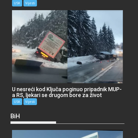
USK
Vijesti
U nesreći kod Ključa poginuo pripadnik MUP-
a RS, ljekari se drugom bore za život
USK
Vijesti
BiH