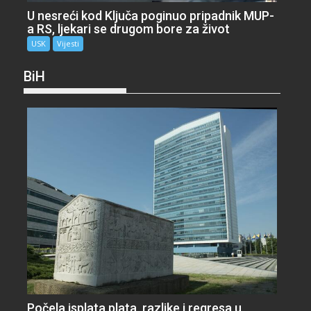
U nesreći kod Ključa poginuo pripadnik MUP-
a RS, ljekari se drugom bore za život
USK
Vijesti
BiH
Počela isplata plata, razlike i regresa u