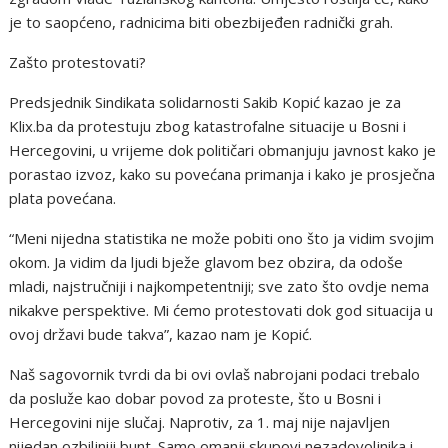
je to saopćeno, radnicima biti obezbijeđen radnički grah.
Zašto protestovati?
Predsjednik Sindikata solidarnosti Sakib Kopić kazao je za
Klix.ba da protestuju zbog katastrofalne situacije u Bosni i
Hercegovini, u vrijeme dok političari obmanjuju javnost kako je
porastao izvoz, kako su povećana primanja i kako je prosječna
plata povećana.
“Meni nijedna statistika ne može pobiti ono što ja vidim svojim
okom. Ja vidim da ljudi bježe glavom bez obzira, da odoše
mladi, najstručniji i najkompetentniji; sve zato što ovdje nema
nikakve perspektive. Mi ćemo protestovati dok god situacija u
ovoj državi bude takva”, kazao nam je Kopić.
Naš sagovornik tvrdi da bi ovi ovlaš nabrojani podaci trebalo
da posluže kao dobar povod za proteste, što u Bosni i
Hercegovini nije slučaj. Naprotiv, za 1. maj nije najavljen
nijedan ozbiljniji bunt. Samo omanji skupovi nezadovoljnika i