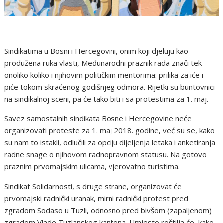
Sindikatima u Bosni i Hercegovini, onim koji djeluju kao
produžena ruka vlasti, Međunarodni praznik rada znači tek
onoliko koliko i njihovim političkim mentorima: prilika za iće i
piće tokom skraćenog godišnjeg odmora. Rijetki su buntovnici
na sindikalnoj sceni, pa će tako biti i sa protestima za 1. maj.
Savez samostalnih sindikata Bosne i Hercegovine neće
organizovati proteste za 1. maj 2018. godine, već su se, kako
su nam to istakli, odlučili za opciju dijeljenja letaka i anketiranja
radne snage o njihovom radnopravnom statusu. Na gotovo
praznim prvomajskim ulicama, vjerovatno turistima.
Sindikat Solidarnosti, s druge strane, organizovat će
prvomajski radnički uranak, mirni radnički protest pred
zgradom Sodaso u Tuzli, odnosno pred bivšom (zapaljenom)
zgradom Vlade Tuzlanskog kantona. Umjesto roštilja će, kako