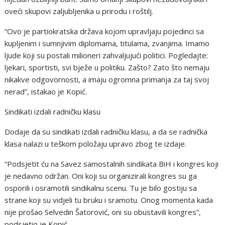
oveći skupovi zaljubljenika u prirodu i roštilj.
“Ovo je partiokratska država kojom upravljaju pojedinci sa
kupljenim i sumnjivim diplomama, titulama, zvanjima. Imamo
ljude koji su postali milioneri zahvaljujući politici. Pogledajte:
ljekari, sportisti, svi bježe u politiku. Zašto? Zato što nemaju
nikakve odgovornosti, a imaju ogromna primanja za taj svoj
nerad”, istakao je Kopić.
Sindikati izdali radničku klasu
Dodaje da su sindikati izdali radničku klasu, a da se radnička
klasa nalazi u teškom položaju upravo zbog te izdaje.
“Podsjetit ću na Savez samostalnih sindikata BiH i kongres koji
je nedavno održan. Oni koji su organizirali kongres su ga
osporili i osramotili sindikalnu scenu. Tu je bilo gostiju sa
strane koji su vidjeli tu bruku i sramotu. Onog momenta kada
nije prošao Selvedin Šatorović, oni su obustavili kongres”,
podsjetio je Kopić.