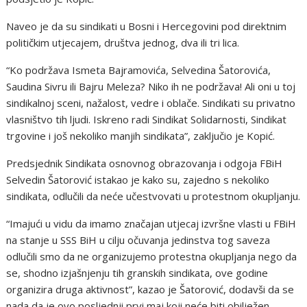
Naveo je da su sindikati u Bosni i Hercegovini pod direktnim
političkim utjecajem, društva jednog, dva ili tri lica.
“Ko podržava Ismeta Bajramovića, Selvedina Šatorovića,
Saudina Sivru ili Bajru Meleza? Niko ih ne podržava! Ali oni u toj
sindikalnoj sceni, nažalost, vedre i oblače. Sindikati su privatno
vlasništvo tih ljudi. Iskreno radi Sindikat Solidarnosti, Sindikat
trgovine i još nekoliko manjih sindikata”, zaključio je Kopić.
Predsjednik Sindikata osnovnog obrazovanja i odgoja FBiH
Selvedin Šatorović istakao je kako su, zajedno s nekoliko
sindikata, odlučili da neće učestvovati u protestnom okupljanju.
“Imajući u vidu da imamo značajan utjecaj izvršne vlasti u FBiH
na stanje u SSS BiH u cilju očuvanja jedinstva tog saveza
odlučili smo da ne organizujemo protestna okupljanja nego da
se, shodno izjašnjenju tih granskih sindikata, ove godine
organizira druga aktivnost”, kazao je Šatorović, dodavši da se
nada da je ovo posljednji prvi maj koji neće biti obilježen