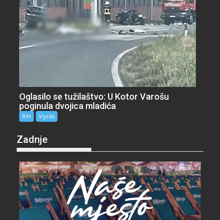
Oglasilo se tužilaštvo: U Kotor Varošu
poginula dvojica mladića
BiH
Vijesti
Zadnje