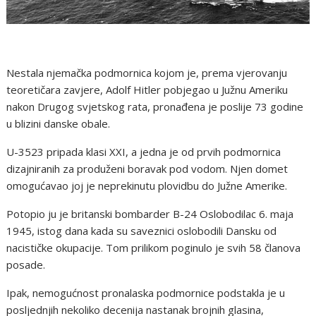
Nestala njemačka podmornica kojom je, prema vjerovanju
teoretičara zavjere, Adolf Hitler pobjegao u Južnu Ameriku
nakon Drugog svjetskog rata, pronađena je poslije 73 godine
u blizini danske obale.
U-3523 pripada klasi XXI, a jedna je od prvih podmornica
dizajniranih za produženi boravak pod vodom. Njen domet
omogućavao joj je neprekinutu plovidbu do Južne Amerike.
Potopio ju je britanski bombarder B-24 Oslobodilac 6. maja
1945, istog dana kada su saveznici oslobodili Dansku od
nacističke okupacije. Tom prilikom poginulo je svih 58 članova
posade.
Ipak, nemogućnost pronalaska podmornice podstakla je u
posljednjih nekoliko decenija nastanak brojnih glasina,