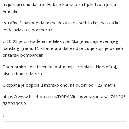
uključujući onu da ju je Hitler iskoristio za bjekstvo u Južnu
Ameriku.
Istraživači navode da nema dokaza da se bilo koji nacistički
vođa nalazio u podmornici.
U-3523 je pronađena nedaleko od Skagena, najsjevernijeg
danskog grada, 15 kilometara dalje od pozicije koju je označio
britanski bombarder.
Podmornica se u trenutku potapanja kretala ka Norveškoj,
piše britanski Metro.
Ukopana je dopola u morsko dno, na dubini od 123 metra.
https://www.facebook.com/DRP4MidtogVest/posts/1741203
585939989
Magazin