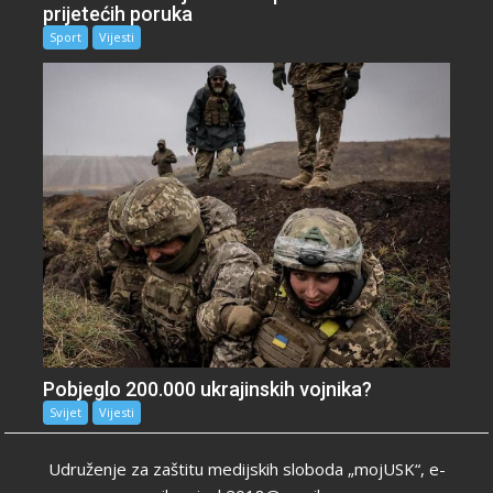
prijetećih poruka
Sport
Vijesti
Pobjeglo 200.000 ukrajinskih vojnika?
Svijet
Vijesti
Udruženje za zaštitu medijskih sloboda „mojUSK“, e-