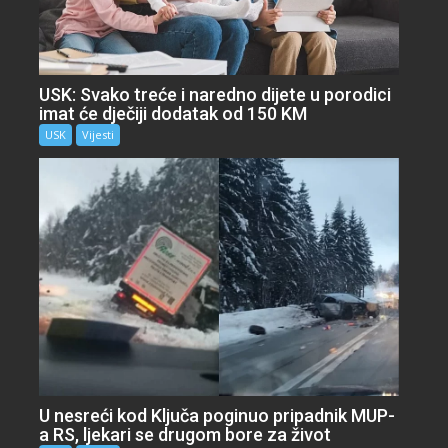
USK: Svako treće i naredno dijete u porodici
imat će dječiji dodatak od 150 KM
USK
Vijesti
U nesreći kod Ključa poginuo pripadnik MUP-
a RS, ljekari se drugom bore za život