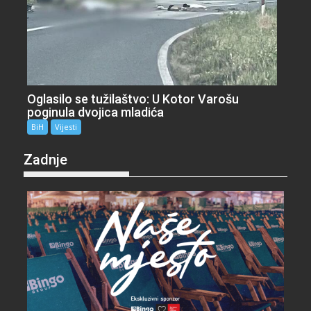
Oglasilo se tužilaštvo: U Kotor Varošu
poginula dvojica mladića
BiH
Vijesti
Zadnje