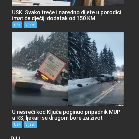
USK: Svako treće i naredno dijete u porodici
imat će dječiji dodatak od 150 KM
USK
Vijesti
U nesreći kod Ključa poginuo pripadnik MUP-
a RS, ljekari se drugom bore za život
USK
Vijesti
BiH