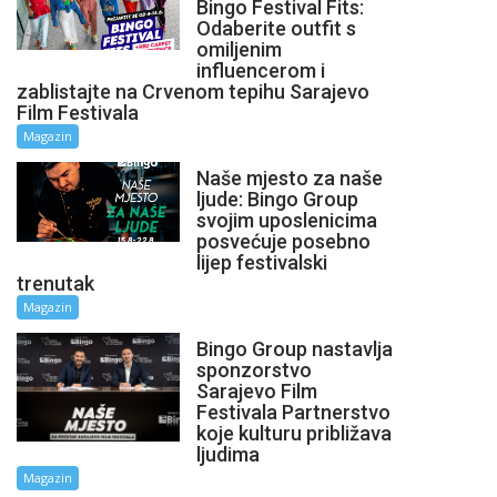
Bingo Festival Fits:
Odaberite outfit s
omiljenim
influencerom i
zablistajte na Crvenom tepihu Sarajevo
Film Festivala
Magazin
Naše mjesto za naše
ljude: Bingo Group
svojim uposlenicima
posvećuje posebno
lijep festivalski
trenutak
Magazin
Bingo Group nastavlja
sponzorstvo
Sarajevo Film
Festivala Partnerstvo
koje kulturu približava
ljudima
Magazin