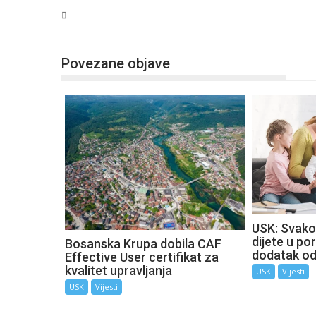
USK
Povezane objave
USK: Svako
dijete u por
Bosanska Krupa dobila CAF
dodatak o
Effective User certifikat za
kvalitet upravljanja
USK
Vijesti
USK
Vijesti