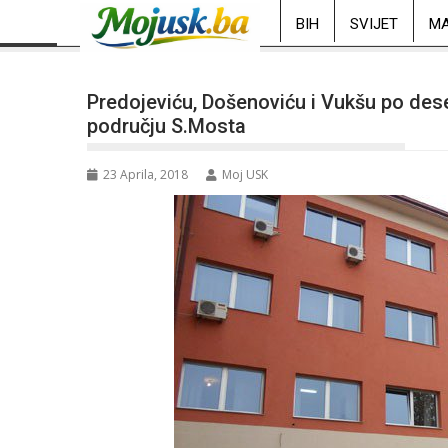
BIH
SVIJET
MA
Predojeviću, Došenoviću i Vukšu po dese
području S.Mosta
23 Aprila, 2018
Moj USK