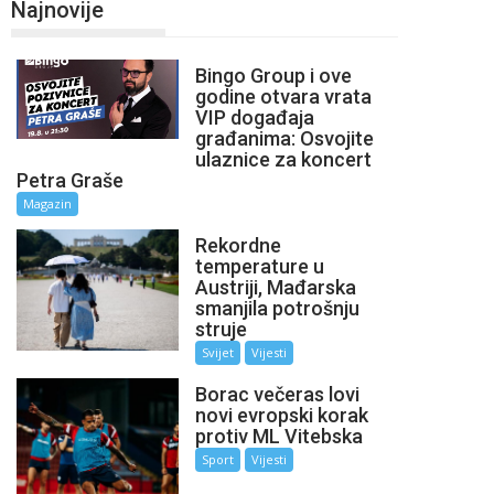
Najnovije
Bingo Group i ove
godine otvara vrata
VIP događaja
građanima: Osvojite
ulaznice za koncert
Petra Graše
Magazin
Rekordne
temperature u
Austriji, Mađarska
smanjila potrošnju
struje
Svijet
Vijesti
Borac večeras lovi
novi evropski korak
protiv ML Vitebska
Sport
Vijesti