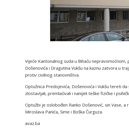
Vijeće Kantonalnog suda u Bihaću nepravomoćnom, 
Došenovića i Dragutina Vukšu na kaznu zatvora u traja
protiv civilnog stanovništva.
Optužnica Predojevića, Došenovića i Vukšu tereti da
zlostavljali, premlaćivali i nanijeli teške fizičke i psi
Optužbi je oslobođen Ranko Došenović, sin Vase, a ra
Miroslava Panića, Sime i Boška Ćurguza.
avaz.ba