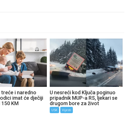
 treće i naredno
U nesreći kod Ključa poginuo
odici imat će dječiji
pripadnik MUP-a RS, ljekari se
d 150 KM
drugom bore za život
USK
Vijesti