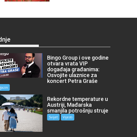
dnje
Bingo Group i ove godine
otvara vrata VIP
događaja građanima:
Osvojite ulaznice za
koncert Petra Graše
gazin
Rekordne temperature u
Austriji, Mađarska
smanjila potrošnju struje
Svijet
Vijesti