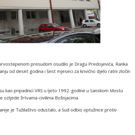
prvostepenom presudom osudilo je Dragu Predojevića, Ranka
nju od deset godina i šest mjeseci za krivično djelo ratni zločin
 su kao pripadnici VRS u ljeto 1992. godine u Sanskom Mostu
hičke ozljede žrtvama-civilima Bošnjacima.
nije je Tužilaštvo odustalo, a Sud odbio optužnice protiv