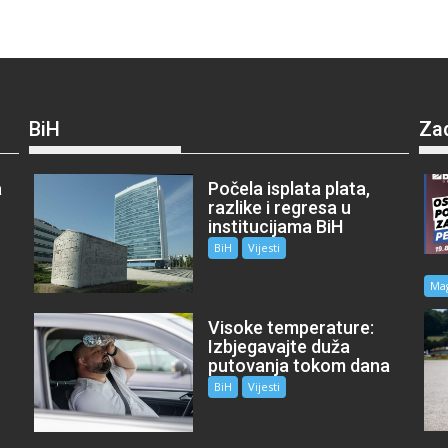
BiH
Za
a
Počela isplata plata,
razlike i regresa u
institucijama BiH
BiH
Vijesti
Ma
Visoke temperature:
Izbjegavajte duža
putovanja tokom dana
BiH
Vijesti