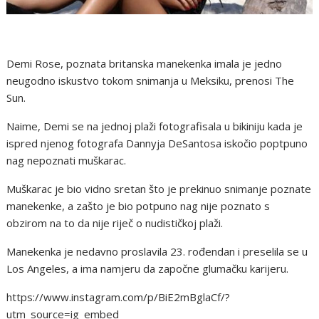
Demi Rose, poznata britanska manekenka imala je jedno
neugodno iskustvo tokom snimanja u Meksiku, prenosi The
Sun.
Naime, Demi se na jednoj plaži fotografisala u bikiniju kada je
ispred njenog fotografa Dannyja DeSantosa iskočio poptpuno
nag nepoznati muškarac.
Muškarac je bio vidno sretan što je prekinuo snimanje poznate
manekenke, a zašto je bio potpuno nag nije poznato s
obzirom na to da nije riječ o nudističkoj plaži.
Manekenka je nedavno proslavila 23. rođendan i preselila se u
Los Angeles, a ima namjeru da započne glumačku karijeru.
https://www.instagram.com/p/BiE2mBglaCf/?
utm_source=ig_embed