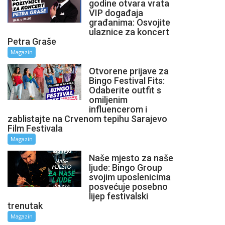
godine otvara vrata
VIP događaja
građanima: Osvojite
ulaznice za koncert
Petra Graše
Magazin
Otvorene prijave za
Bingo Festival Fits:
Odaberite outfit s
omiljenim
influencerom i
zablistajte na Crvenom tepihu Sarajevo
Film Festivala
Magazin
Naše mjesto za naše
ljude: Bingo Group
svojim uposlenicima
posvećuje posebno
lijep festivalski
trenutak
Magazin