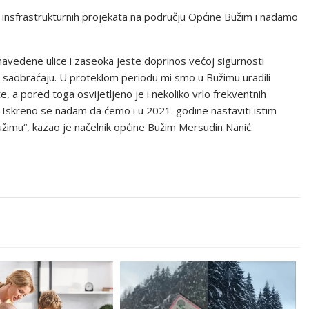
h, insfrastrukturnih projekata na području Općine Bužim i nadamo
 navedene ulice i zaseoka jeste doprinos većoj sigurnosti
u saobraćaju. U proteklom periodu mi smo u Bužimu uradili
e, a pored toga osvijetljeno je i nekoliko vrlo frekventnih
Iskreno se nadam da ćemo i u 2021. godine nastaviti istim
žimu“, kazao je načelnik općine Bužim Mersudin Nanić.