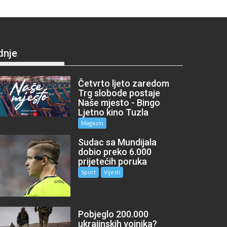
dnje
Četvrto ljeto zaredom
Trg slobode postaje
Naše mjesto - Bingo
Ljetno kino Tuzla
Magazin
Sudac sa Mundijala
dobio preko 6.000
prijetećih poruka
Sport
Vijesti
Pobjeglo 200.000
ukrajinskih vojnika?