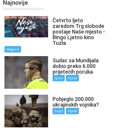
Najnovije
Četvrto ljeto
zaredom Trg slobode
postaje Naše mjesto -
Bingo Ljetno kino
Tuzla
Magazin
Sudac sa Mundijala
dobio preko 6.000
prijetećih poruka
Sport
Vijesti
Pobjeglo 200.000
ukrajinskih vojnika?
Svijet
Vijesti