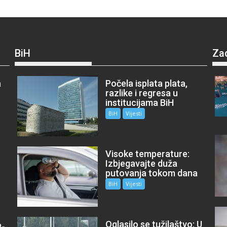
BiH
Za
a
Počela isplata plata,
razlike i regresa u
institucijama BiH
BiH
Vijesti
Visoke temperature:
Izbjegavajte duža
putovanja tokom dana
BiH
Vijesti
Oglasilo se tužilaštvo: U
P-