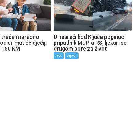
 treće i naredno
U nesreći kod Ključa poginuo
odici imat će dječiji
pripadnik MUP-a RS, ljekari se
d 150 KM
drugom bore za život
USK
Vijesti