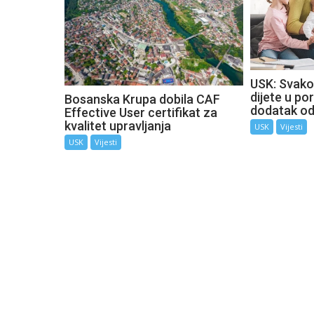
USK: Svako
dijete u por
Bosanska Krupa dobila CAF
dodatak o
Effective User certifikat za
kvalitet upravljanja
USK
Vijesti
USK
Vijesti