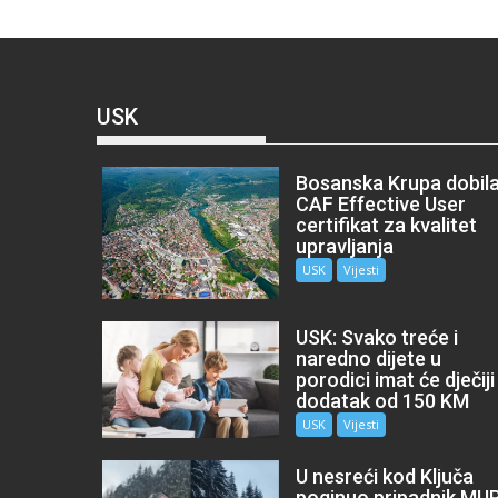
USK
Bosanska Krupa dobil
CAF Effective User
certifikat za kvalitet
upravljanja
USK
Vijesti
USK: Svako treće i
naredno dijete u
porodici imat će dječiji
dodatak od 150 KM
USK
Vijesti
U nesreći kod Ključa
poginuo pripadnik MU