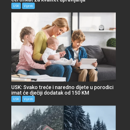
USK
Vijesti
USK: Svako treće i naredno dijete u porodici
imat će dječiji dodatak od 150 KM
USK
Vijesti