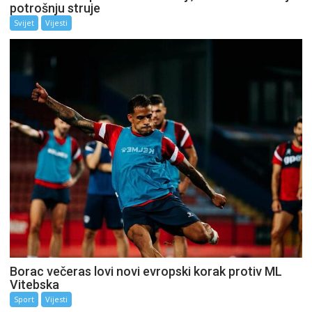
potrošnju struje
Svijet
Vijesti
Borac večeras lovi novi evropski korak protiv ML
Vitebska
Sport
Vijesti