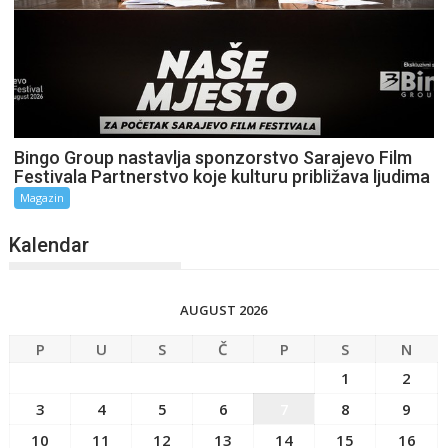
Bingo Group nastavlja sponzorstvo Sarajevo Film
Festivala Partnerstvo koje kulturu približava ljudima
Magazin
Kalendar
AUGUST 2026
P
U
S
Č
P
S
N
1
2
3
4
5
6
7
8
9
10
11
12
13
14
15
16