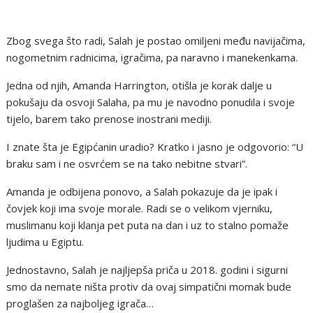
Zbog svega što radi, Salah je postao omiljeni među navijačima,
nogometnim radnicima, igračima, pa naravno i manekenkama.
Jedna od njih, Amanda Harrington, otišla je korak dalje u
pokušaju da osvoji Salaha, pa mu je navodno ponudila i svoje
tijelo, barem tako prenose inostrani mediji.
I znate šta je Egipćanin uradio? Kratko i jasno je odgovorio: “U
braku sam i ne osvrćem se na tako nebitne stvari”.
Amanda je odbijena ponovo, a Salah pokazuje da je ipak i
čovjek koji ima svoje morale. Radi se o velikom vjerniku,
muslimanu koji klanja pet puta na dan i uz to stalno pomaže
ljudima u Egiptu.
Jednostavno, Salah je najljepša priča u 2018. godini i sigurni
smo da nemate ništa protiv da ovaj simpatični momak bude
proglašen za najboljeg igrača…