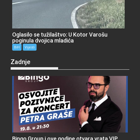
Oglasilo se tužilaštvo: U Kotor Varošu
poginula dvojica mladića
BiH
Vijesti
Zadnje
Bingo Group i ove godine otvara vrata VIP