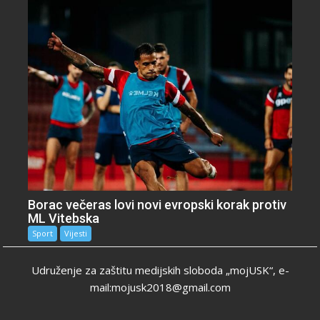
Borac večeras lovi novi evropski korak protiv
ML Vitebska
Sport
Vijesti
Udruženje za zaštitu medijskih sloboda „mojUSK“, e-
mail:mojusk2018@gmail.com