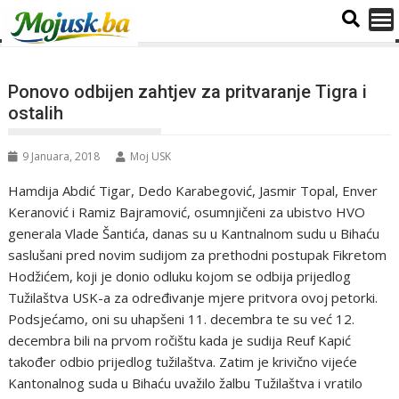
Ponovo odbijen zahtjev za pritvaranje Tigra i
ostalih
9 Januara, 2018
Moj USK
Hamdija Abdić Tigar, Dedo Karabegović, Jasmir Topal, Enver
Keranović i Ramiz Bajramović, osumnjičeni za ubistvo HVO
generala Vlade Šantića, danas su u Kantnalnom sudu u Bihaću
saslušani pred novim sudijom za prethodni postupak Fikretom
Hodžićem, koji je donio odluku kojom se odbija prijedlog
Tužilaštva USK-a za određivanje mjere pritvora ovoj petorki.
Podsjećamo, oni su uhapšeni 11. decembra te su već 12.
decembra bili na prvom ročištu kada je sudija Reuf Kapić
također odbio prijedlog tužilaštva. Zatim je krivično vijeće
Kantonalnog suda u Bihaću uvažilo žalbu Tužilaštva i vratilo