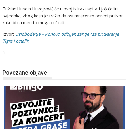
Tužilac Husein Huzejrović će u ovoj istrazi ispitati još četiri
svjedoka, zbog kojih je tražio da osumnjičenim odredi pritvor
kako bi na miru to mogao učiniti.
Izvor:
Oslobođenje – Ponovo odbijen zahtjev za pritvaranje
Tigra i ostalih
Magazin
Povezane objave