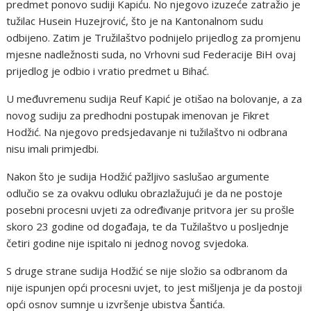
predmet ponovo sudiji Kapiću. No njegovo izuzeće zatražio je
tužilac Husein Huzejrović, što je na Kantonalnom sudu
odbijeno. Zatim je Tružilaštvo podnijelo prijedlog za promjenu
mjesne nadležnosti suda, no Vrhovni sud Federacije BiH ovaj
prijedlog je odbio i vratio predmet u Bihać.
U međuvremenu sudija Reuf Kapić je otišao na bolovanje, a za
novog sudiju za predhodni postupak imenovan je Fikret
Hodžić. Na njegovo predsjedavanje ni tužilaštvo ni odbrana
nisu imali primjedbi.
Nakon što je sudija Hodžić pažljivo saslušao argumente
odlučio se za ovakvu odluku obrazlažujući je da ne postoje
posebni procesni uvjeti za određivanje pritvora jer su prošle
skoro 23 godine od događaja, te da Tužilaštvo u posljednje
četiri godine nije ispitalo ni jednog novog svjedoka.
S druge strane sudija Hodžić se nije složio sa odbranom da
nije ispunjen opći procesni uvjet, to jest mišljenja je da postoji
opći osnov sumnje u izvršenje ubistva Šantića.