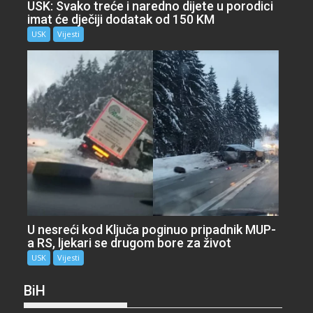
USK: Svako treće i naredno dijete u porodici
imat će dječiji dodatak od 150 KM
USK
Vijesti
U nesreći kod Ključa poginuo pripadnik MUP-
a RS, ljekari se drugom bore za život
USK
Vijesti
BiH