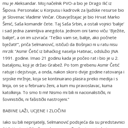
mu je Aleksandar. Moj načelnik PVO-a bio je Drago Ilić iz
Šipova. Personalac u Korpusu i kadrovik za ljudske resurse bio
je Slovenac Vladimir Vinčar. Obavještajac je bio Hrvat Marko
Šimić, Saša komandir čete. Taj Saša Srbin, a ostali vojnici ‘balije’
i sad jedna zanimljiva anegdota. Jednom oni tamo viču: ‘Bježite,
balije!’, a on im uzvraća: ‘Teško vam se, balije, ako počnete
bježati!'”, priča Selmanović, ističući da Bošnjaci ni u ratu nisu
mrzili: “Asmir Četić iz bihaćkog naselja Hatinac, odslužio JNA
1991. godine. Imao 21 godinu kada je počeo rat i bio je u 2.
bataljonu, koji je držao Grabež. Po tom grebenu Asmir Četić
ratuje i dejstvuje, a onda, nakon skoro dvije godine ratovanja i
srpske mržnje, koja se kontinuirano plasira preko medija i s
linija, on se u februaru ženi, a kum mu pravoslavac, kuma
katolkinja. To smo ti mi! Nismo mi bili ni nacionalistički, ni
šovinistički, ni fašistički nastrojeni.”
BABINE LAŽI, UCJENE I ZLOČINI
Iako su bili neprijatelji, Selmanović podsjeća da su predstavnici