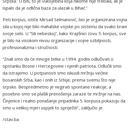
Srpska.’ U biti, to je vukojebina koja nikome nije trebala, ali je
ispalo da je odlična baza za ulazak u Bihać.”
Peti korpus, ističe Mirsad Selmanović, bio je organizirana vojna
sila u kojoj nije bilo mahalske vojske po sistemu da svako brani
svoje selo. U “Sili nebeskoj”, kako Krajišnici zovu 5. korpus, sve
je bilo na visokom nivou organizacije i vojne ozbiljnosti,
profesionalizma i stručnosti.
“Znali smo da će mnoge bitke u 1994. godini odlučivati o
opstanku Bosne i Hercegovine i njenih patriota. Odlučili smo
da istrajemo. U potpunosti smo iskusili mržnju većine
bosanskih Srba, kao i onih iz Srbije, prema svemu što nije
srpsko. Bespredmetno je negirati spontane reakcije, a
posebno smo se plašili prenošenja zaraze te mržnje na nas.
Činjenice i realno ponašanje pripadnika 5. korpusa pokazuju da
smo u velikoj mjeri uspjeli to spriječiti”, zaključio je.
/stav.ba