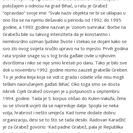
položajem u odnosu na grad Bihać, u ratu je Grabež
“opravdao” svoje ime: “Svaki naziv objekta ne bi se uklapao u
ono šta se na njemu dešavalo u periodu od 1992. do 1995.
godine, a 1993. godine nazvan je ‘zonom sumraka’. Borbe na
Grabežu bile su takvog intenziteta da je konstantno i
nemilosrdno uzimao ljudske živote i stekao se dojam kako se
svo zlo ovog svijeta sručilo upravo na to mjesto. Prvih godina
rata srpske snage su s tog brda gađale civile u njihovim
dvorištima i niko se nije smio kretati po danu. Tako je bilo sve
dok u novembru 1992. godine nismo zauzeli grabeški Greben.
To je jedna linija koja se vidi iz grada i odatle više nisu mogli
teškim naoružanjem gađati Bihać. Oko toga smo se dosta
iskrvili. Cijeli Grabež osvojen je u potpunosti u septembru
1994. godine. Tada je 5. korpus otišao do Kulen‑Vakufa, čime
su se stvorili uvjeti da se napreduje dalje. Spojila se neka
volja, hrabrost i nešto umijeća. Kad tome dodate dobru
organizaciju, desi se to što se tada desilo. Radovan Karadžić
je za Grabež govorio: ‘Kad padne Grabež, pala je Republika