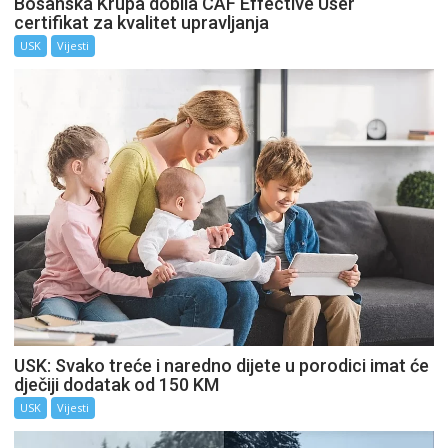
Bosanska Krupa dobila CAF Effective User
certifikat za kvalitet upravljanja
USK
Vijesti
USK: Svako treće i naredno dijete u porodici imat će
dječiji dodatak od 150 KM
USK
Vijesti