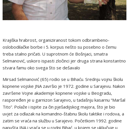
Krajiška hrabrost, organiziranost tokom odbrambeno-
oslobodilačke borbe i 5. korpus nešto su posebno o čemu
treba stalno pričati. U suprotnom će Bošnjaci, smatra
Selmanović, uskoro ispasti zločinci jer druga strana konstantno
stvara famu oko svega što se dešavalo
Mirsad Selmanović (65) rodio se u Bihaću. Srednju vojnu školu
kopnene vojske JNA završio je 1972. godine u Sarajevu. Nakon
završene Vojne akademije kopnene vojske u Beogradu,
raspoređen je u garnizon Sarajevo, u tadašnju kasarnu “Maršal
Tito”. Polaže i ispite za čin pješadijskog majora, što je bio
uvjet za odlazak na komandno-štabnu školu taktike i rodova, a
zatim se vraća na službu u Sarajevo. Početkom 1992. godine
napušta JNA i vraća se u rodni Bihać, u kojem se uključuje u