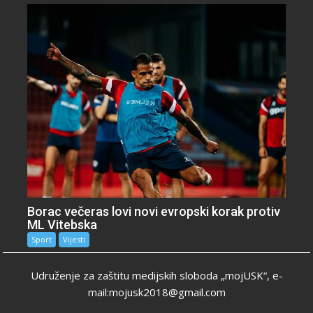
Borac večeras lovi novi evropski korak protiv
ML Vitebska
Sport
Vijesti
Udruženje za zaštitu medijskih sloboda „mojUSK“, e-
mail:mojusk2018@gmail.com