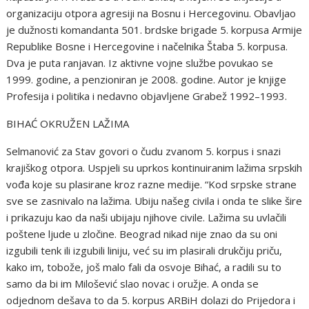
organizaciju otpora agresiji na Bosnu i Hercegovinu. Obavljao
je dužnosti komandanta 501. brdske brigade 5. korpusa Armije
Republike Bosne i Hercegovine i načelnika Štaba 5. korpusa.
Dva je puta ranjavan. Iz aktivne vojne službe povukao se
1999. godine, a penzioniran je 2008. godine. Autor je knjige
Profesija i politika i nedavno objavljene Grabež 1992–1993.
BIHAĆ OKRUŽEN LAŽIMA
Selmanović za Stav govori o čudu zvanom 5. korpus i snazi
krajiškog otpora. Uspjeli su uprkos kontinuiranim lažima srpskih
vođa koje su plasirane kroz razne medije. “Kod srpske strane
sve se zasnivalo na lažima. Ubiju našeg civila i onda te slike šire
i prikazuju kao da naši ubijaju njihove civile. Lažima su uvlačili
poštene ljude u zločine. Beograd nikad nije znao da su oni
izgubili tenk ili izgubili liniju, već su im plasirali drukčiju priču,
kako im, tobože, još malo fali da osvoje Bihać, a radili su to
samo da bi im Milošević slao novac i oružje. A onda se
odjednom dešava to da 5. korpus ARBiH dolazi do Prijedora i