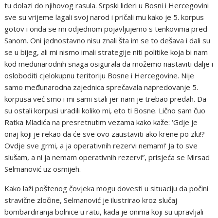
tu dolazi do njihovog rasula. Srpski lideri u Bosni i Hercegovini
sve su vrijeme lagali svoj narod i pričali mu kako je 5. korpus
gotov i onda se mi odjednom pojavljujemo s tenkovima pred
Sanom. Oni jednostavno nisu znali šta im se to dešava i dali su
se u bijeg, ali mi nismo imali strategije niti politike koja bi nam
kod međunarodnih snaga osigurala da možemo nastaviti dalje i
osloboditi cjelokupnu teritoriju Bosne i Hercegovine. Nije
samo međunarodna zajednica sprečavala napredovanje 5.
korpusa već smo i mi sami stali jer nam je trebao predah. Da
su ostali korpusi uradili koliko mi, eto ti Bosne. Lično sam čuo
Ratka Mladića na presretnutim vezama kako kaže: ‘Gdje je
onaj koji je rekao da će sve ovo zaustaviti ako krene po zlu!?
Ovdje sve grmi, a ja operativnih rezervi nemam!’ Ja to sve
slušam, a ni ja nemam operativnih rezervi”, prisjeća se Mirsad
Selmanović uz osmijeh.
Kako laži poštenog čovjeka mogu dovesti u situaciju da počini
stravične zločine, Selmanović je ilustrirao kroz slučaj
bombardiranja bolnice u ratu, kada je onima koji su upravljali