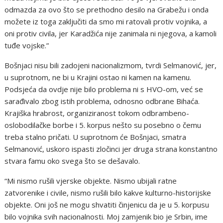
odmazda za ovo što se prethodno desilo na Grabežu i onda
možete iz toga zaključiti da smo mi ratovali protiv vojnika, a
oni protiv civila, jer Karadžića nije zanimala ni njegova, a kamoli
tuđe vojske.”
Bošnjaci nisu bili zadojeni nacionalizmom, tvrdi Selmanović, jer,
u suprotnom, ne bi u Krajini ostao ni kamen na kamenu.
Podsjeća da ovdje nije bilo problema ni s HVO-om, već se
sarađivalo zbog istih problema, odnosno odbrane Bihaća.
Krajiška hrabrost, organiziranost tokom odbrambeno-
oslobodilačke borbe i 5. korpus nešto su posebno o čemu
treba stalno pričati. U suprotnom će Bošnjaci, smatra
Selmanović, uskoro ispasti zločinci jer druga strana konstantno
stvara famu oko svega što se dešavalo.
“Mi nismo rušili vjerske objekte. Nismo ubijali ratne
zatvorenike i civile, nismo rušili bilo kakve kulturno-historijske
objekte. Oni još ne mogu shvatiti činjenicu da je u 5. korpusu
bilo vojnika svih nacionalnosti. Moj zamjenik bio je Srbin, ime