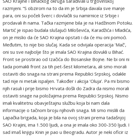
SAO Krajine i Bihaćkog okruga sarađivali u trgovinskoj
razmjeni. “S obzirom na to da im je Srbija davala sve manje
para, oni su počeli šverc i dovlačili su namirnice iz Srbije i
prodavali ih nama. Tačka razmjene bila je na Hadžinom Potoku.
Martić je ispao budala slušajući Miloševića, Karadžića i Mladića,
on je mislio da će SAO Krajina opstati i da će mu oni pomoći.
Međutim, to nije bio slučaj. Kada se odvijala operacija ‘Mač’,
oni su sve najbolje što je imala SAO Krajina dovukli u Bihać.
Front se prostirao od Izačića do Bosanske Bojne. Ne bi oni ni
tada pomakli front za tih pet-šest kilometara, ali smo morali
ostaviti dio snaga na strani prema Republici Srpskoj, odakle
tad nije ni metak ispaljen. Također i akcija ‘Oluja’. Pa mi bismo
njih rasuli i prije bismo Hrvata došli do Zadra da nismo morali
ostaviti snage na položajima prema Republici Srpskoj. Nismo
imali kvalitetnu obavještajnu službu koja bi nam dala
informacije o tačnom broju njihovih snaga. Mi smo mislili da
Lapačka brigada, koja je bila na ovoj strani prema tadašnjoj
SAO Krajini, ima 1.500 ljudi, a ona je imala oko 300-350 ljudi. I
sad imaš knjigu Knin je pao u Beogradu. Autor je neki oficir iz