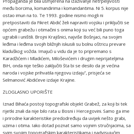
Propaganda je bila usmjerena na izazivanje netrpeljivosti
među borcima, komandirima i komandantima. Ni 5. korpus nije
ostao imun na to. Te 1993. godine nismo mogli ni
pretpostaviti da Fikret Abdić želi napraviti vojsku i priključiti se
općem grabežu i otimačini s onima koji su već bili puno toga
ugrabili i uništili. Brojni Krajišnici, najviše Bošnjaci, na svojim
leđima i leđima svojih bližnjih iskusili su bolnu oštricu prevare
kladuškog vožda. Imajući u vidu da je to pripremano s
Karadžićem i Mladićem, Miloševićem i drugim neprijateljima
BiH, onda nije teško zaključiti šta bi se desilo da je većina
naroda i vojske prihvatila njegovu izdaju”, prisjeća se
Selmanović Abdićeve izdaje Krajine.
ZLOGLASNO UPORIŠTE
Iznad Bihaća postoji topografski objekt Grabež, za koji bi tek
rijetki znali da nije bilo rata u Bosni i Hercegovini. Samo ga ime
i prirodne karakteristike predodređuju da uvijek nešto grabi,
uzima i otima. Iako dotad poznat samo vojnim stručnjacima, sa
svim svojim topografskim karakteristikama i nadvisujućim