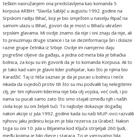
teškim naoružanjem ona predstavljena kao komanda 5.
korpusa ARBiH: “Slaviša Sabljić u augustu 1992. godine na
Srpskom radiju Bihać, koji je bio smješten u naselju Ripač na
samom ulazu u Bihać, govori da je most u Bihaću ukrašen
srpskim glavama. Mi ovdje znamo da nije i oni znaju da nije, ali
to preuzimaju druge stanice i ta se dezinformacija širi i dolaze
razne grupe četnika iz Srbije. Ovdje im namjerno daju
pogrešne ciljeve da gađaju, a jedna od meta bila je bihaćka
bolnica, za koju su im govorili da je to komanda Korpusa. Ali to
je tako kad vam je glavni lider psihijatar, kao što je njima bio
Karadžić. Taj iz Niša saznao je da je pucao u bolnicu i neće
nikada da svjedoči protiv tih što su mu podvalili taj nelegitimni
cilj, jer tim njihovim liderima nije bila cilj vojska, već civili, i po
nama su pucali samo zato što smo stajali između njih i naših
civila koje su oni željeli tući. To najbolje dokazuje događaj
nakon akcije iz jula 1992. godine kada su naši MUP-ovci razvalili
njihovu jaku jedinicu koja im je bila rezerva za Grabež. Nakon
toga su oni 10. jula u Biljanima kod Ključa strijeljali 260 ljudi,
među kojima je bilo djece i staraca. To je vjerovatno bila