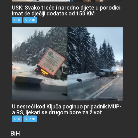
USK: Svako treće i naredno dijete u porodici
imat će dječiji dodatak od 150 KM
USK
Vijesti
U nesreći kod Ključa poginuo pripadnik MUP-
a RS, ljekari se drugom bore za život
USK
Vijesti
BiH