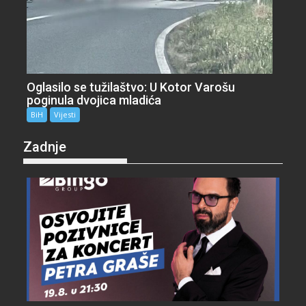
Oglasilo se tužilaštvo: U Kotor Varošu
poginula dvojica mladića
BiH
Vijesti
Zadnje