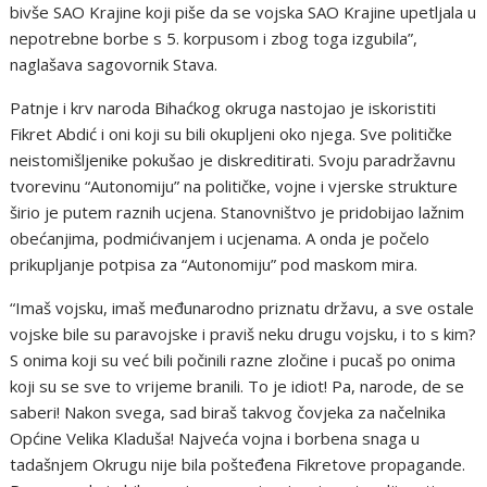
bivše SAO Krajine koji piše da se vojska SAO Krajine upetljala u
nepotrebne borbe s 5. korpusom i zbog toga izgubila”,
naglašava sagovornik Stava.
Patnje i krv naroda Bihaćkog okruga nastojao je iskoristiti
Fikret Abdić i oni koji su bili okupljeni oko njega. Sve političke
neistomišljenike pokušao je diskreditirati. Svoju paradržavnu
tvorevinu “Autonomiju” na političke, vojne i vjerske strukture
širio je putem raznih ucjena. Stanovništvo je pridobijao lažnim
obećanjima, podmićivanjem i ucjenama. A onda je počelo
prikupljanje potpisa za “Autonomiju” pod maskom mira.
“Imaš vojsku, imaš međunarodno priznatu državu, a sve ostale
vojske bile su paravojske i praviš neku drugu vojsku, i to s kim?
S onima koji su već bili počinili razne zločine i pucaš po onima
koji su se sve to vrijeme branili. To je idiot! Pa, narode, de se
saberi! Nakon svega, sad biraš takvog čovjeka za načelnika
Općine Velika Kladuša! Najveća vojna i borbena snaga u
tadašnjem Okrugu nije bila pošteđena Fikretove propagande.