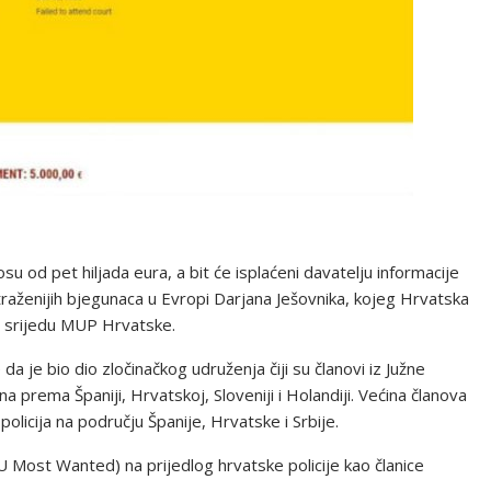
su od pet hiljada eura, a bit će isplaćeni davatelju informacije
traženijih bjegunaca u Evropi Darjana Ješovnika, kojeg Hrvatska
 u srijedu MUP Hrvatske.
da je bio dio zločinačkog udruženja čiji su članovi iz Južne
 prema Španiji, Hrvatskoj, Sloveniji i Holandiji. Većina članova
olicija na području Španije, Hrvatske i Srbije.
(EU Most Wanted) na prijedlog hrvatske policije kao članice