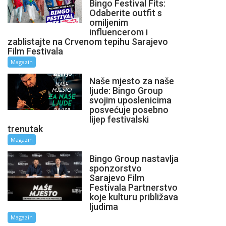
Bingo Festival Fits:
Odaberite outfit s
omiljenim
influencerom i
zablistajte na Crvenom tepihu Sarajevo
Film Festivala
Magazin
Naše mjesto za naše
ljude: Bingo Group
svojim uposlenicima
posvećuje posebno
lijep festivalski
trenutak
Magazin
Bingo Group nastavlja
sponzorstvo
Sarajevo Film
Festivala Partnerstvo
koje kulturu približava
ljudima
Magazin