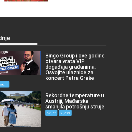
dnje
Bingo Group i ove godine
otvara vrata VIP
događaja građanima:
Osvojite ulaznice za
koncert Petra Graše
gazin
Rekordne temperature u
Austriji, Mađarska
smanjila potrošnju struje
Svijet
Vijesti