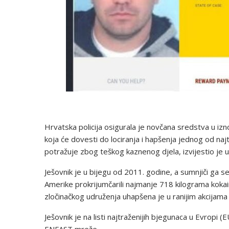
Hrvatska policija osigurala je novčana sredstva u izno
koja će dovesti do lociranja i hapšenja jednog od naj
potražuje zbog teškog kaznenog djela, izvijestio je
Ješovnik je u bijegu od 2011. godine, a sumnjiči ga se 
Amerike prokrijumčarili najmanje 718 kilograma kokaina
zločinačkog udruženja uhapšena je u ranijim akcijama p
Ješovnik je na listi najtraženijih bjegunaca u Evropi 