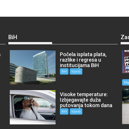
BiH
Za
a
Počela isplata plata,
razlike i regresa u
institucijama BiH
BiH
Vijesti
Ma
Visoke temperature:
Izbjegavajte duža
putovanja tokom dana
BiH
Vijesti