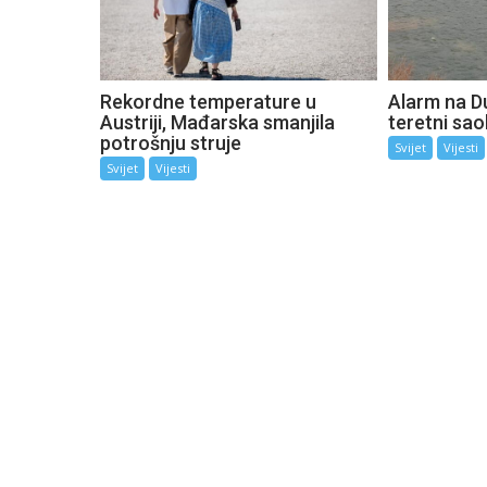
Rekordne temperature u
Alarm na D
Austriji, Mađarska smanjila
teretni sao
potrošnju struje
Svijet
Vijesti
Svijet
Vijesti