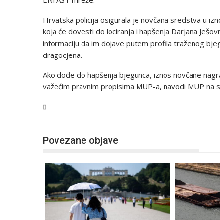
ENFAST mreže.
Hrvatska policija osigurala je novčana sredstva u izno
koja će dovesti do lociranja i hapšenja Darjana Ješov
informaciju da im dojave putem profila traženog bjeg
dragocjena.
Ako dođe do hapšenja bjegunca, iznos novčane nagrad
važećim pravnim propisima MUP-a, navodi MUP na svo
Svijet
Povezane objave