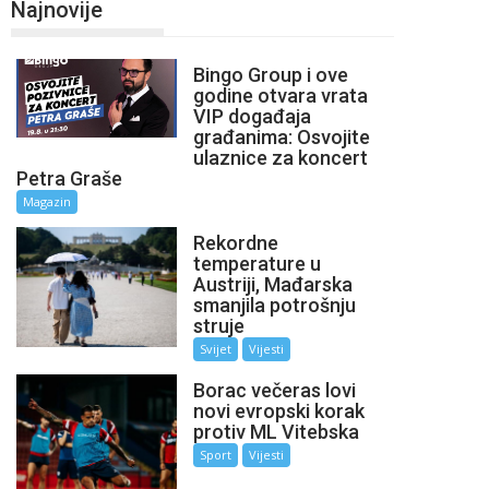
Najnovije
Bingo Group i ove
godine otvara vrata
VIP događaja
građanima: Osvojite
ulaznice za koncert
Petra Graše
Magazin
Rekordne
temperature u
Austriji, Mađarska
smanjila potrošnju
struje
Svijet
Vijesti
Borac večeras lovi
novi evropski korak
protiv ML Vitebska
Sport
Vijesti