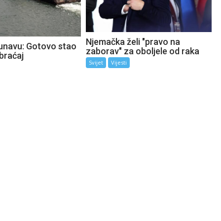
Njemačka želi "pravo na
unavu: Gotovo stao
zaborav" za oboljele od raka
braćaj
Svijet
Vijesti