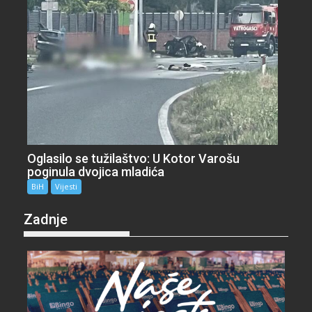
Oglasilo se tužilaštvo: U Kotor Varošu
poginula dvojica mladića
BiH
Vijesti
Zadnje