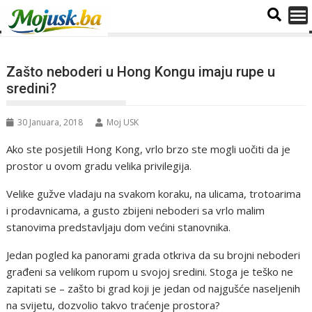
Zašto neboderi u Hong Kongu imaju rupe u
sredini?
30 Januara, 2018
Moj USK
Ako ste posjetili Hong Kong, vrlo brzo ste mogli uočiti da je
prostor u ovom gradu velika privilegija.
Velike gužve vladaju na svakom koraku, na ulicama, trotoarima
i prodavnicama, a gusto zbijeni neboderi sa vrlo malim
stanovima predstavljaju dom većini stanovnika.
Jedan pogled ka panorami grada otkriva da su brojni neboderi
građeni sa velikom rupom u svojoj sredini. Stoga je teško ne
zapitati se – zašto bi grad koji je jedan od najgušće naseljenih
na svijetu, dozvolio takvo traćenje prostora?