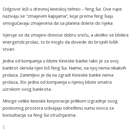
Odgovor leži u drevnoj kineskoj tehnici – feng šui. Ove rupe
nazivaju se “zmajevim kapijama”, koje prema feng šuiju
omogućavaju zmajevima da sa planina dolete do rijeka
Vjeruje se da zmajevi donose dobru sreću, a ukoliko se blokira
energetski prolaz, to bi moglo da dovede do brojnih loših
stvari.
Jedna od kompanija u blizini Kineske banke tako je za svoj
bankrot okrivila njen loš feng šui. Naime, na njoj nema nikakvih
prolaza. Zanimljivo je da na zgradi Kineske banke nema
prolaza, što jedna od kompanija u njenoj blizini smatra
uzrokom svog bankrota.
Mnoge velike kineske korporacije prilikom izgradnje svog
poslovnog prostora izdvajaju određenu sumu novca za
konsultacije sa feng šui stručnjacima.
Magazin