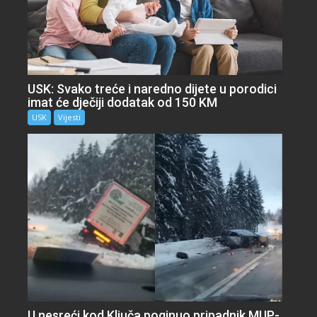
USK: Svako treće i naredno dijete u porodici
imat će dječiji dodatak od 150 KM
USK
Vijesti
U nesreći kod Ključa poginuo pripadnik MUP-