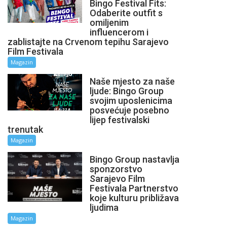
Bingo Festival Fits:
Odaberite outfit s
omiljenim
influencerom i
zablistajte na Crvenom tepihu Sarajevo
Film Festivala
Magazin
Naše mjesto za naše
ljude: Bingo Group
svojim uposlenicima
posvećuje posebno
lijep festivalski
trenutak
Magazin
Bingo Group nastavlja
sponzorstvo
Sarajevo Film
Festivala Partnerstvo
koje kulturu približava
ljudima
Magazin