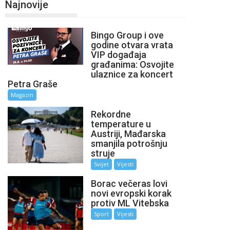
Najnovije
Bingo Group i ove
godine otvara vrata
VIP događaja
građanima: Osvojite
ulaznice za koncert
Petra Graše
Magazin
Rekordne
temperature u
Austriji, Mađarska
smanjila potrošnju
struje
Svijet
Vijesti
Borac večeras lovi
novi evropski korak
protiv ML Vitebska
Sport
Vijesti