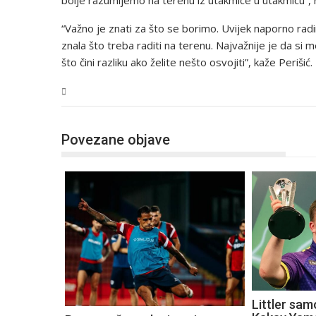
bolje razumijemo na terenu iz utakmice u utakmicu”, r
“Važno je znati za što se borimo. Uvijek naporno ra
znala što treba raditi na terenu. Najvažnije je da 
što čini razliku ako želite nešto osvojiti”, kaže Perišić.
Sport
Povezane objave
Littler sam