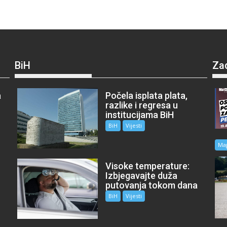
BiH
Za
a
Počela isplata plata,
razlike i regresa u
institucijama BiH
BiH
Vijesti
Ma
Visoke temperature:
Izbjegavajte duža
putovanja tokom dana
BiH
Vijesti