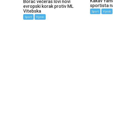
Kakav Yama
Borac večeras lovi novi
sportista n
evropski korak protiv ML
Vitebska
Sport
Vijesti
Sport
Vijesti