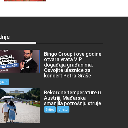
dnje
Bingo Group i ove godine
otvara vrata VIP
događaja građanima:
Osvojite ulaznice za
koncert Petra Graše
gazin
Rekordne temperature u
Austriji, Mađarska
smanjila potrošnju struje
Svijet
Vijesti