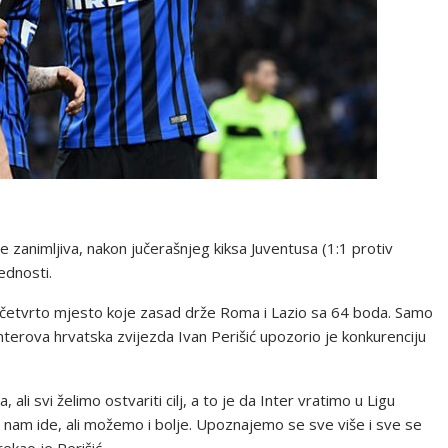
e zanimljiva, nakon jučerašnjeg kiksa Juventusa (1:1 protiv
ednosti.
i četvrto mjesto koje zasad drže Roma i Lazio sa 64 boda. Samo
Interova hrvatska zvijezda Ivan Perišić upozorio je konkurenciju
 ali svi želimo ostvariti cilj, a to je da Inter vratimo u Ligu
nam ide, ali možemo i bolje. Upoznajemo se sve više i sve se