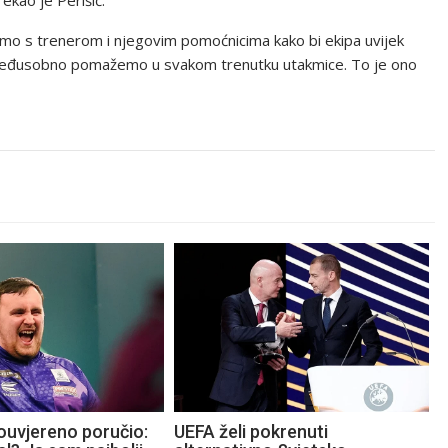
ekao je Perišić.
dimo s trenerom i njegovim pomoćnicima kako bi ekipa uvijek
si međusobno pomažemo u svakom trenutku utakmice. To je ono
ouvjereno poručio:
UEFA želi pokrenuti