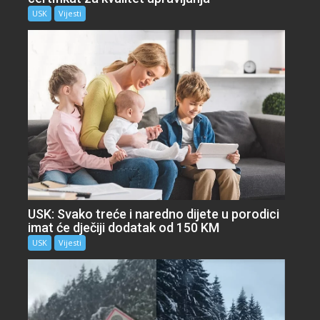
USK
Vijesti
USK: Svako treće i naredno dijete u porodici
imat će dječiji dodatak od 150 KM
USK
Vijesti