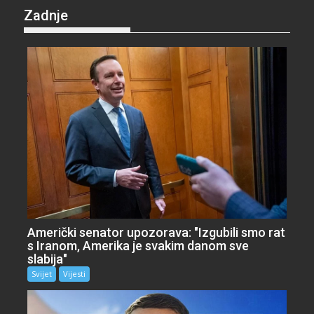
Zadnje
Američki senator upozorava: "Izgubili smo rat
s Iranom, Amerika je svakim danom sve
slabija"
Svijet
Vijesti