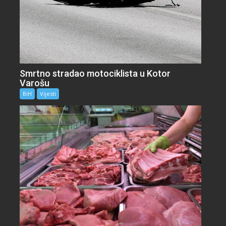
Smrtno stradao motociklista u Kotor
Varošu
BiH
Vijesti