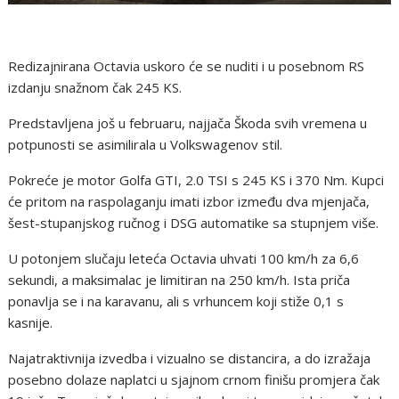
Redizajnirana Octavia uskoro će se nuditi i u posebnom RS
izdanju snažnom čak 245 KS.
Predstavljena još u februaru, najjača Škoda svih vremena u
potpunosti se asimilirala u Volkswagenov stil.
Pokreće je motor Golfa GTI, 2.0 TSI s 245 KS i 370 Nm. Kupci
će pritom na raspolaganju imati izbor između dva mjenjača,
šest-stupanjskog ručnog i DSG automatike sa stupnjem više.
U potonjem slučaju leteća Octavia uhvati 100 km/h za 6,6
sekundi, a maksimalac je limitiran na 250 km/h. Ista priča
ponavlja se i na karavanu, ali s vrhuncem koji stiže 0,1 s
kasnije.
Najatraktivnija izvedba i vizualno se distancira, a do izražaja
posebno dolaze naplatci u sjajnom crnom finišu promjera čak