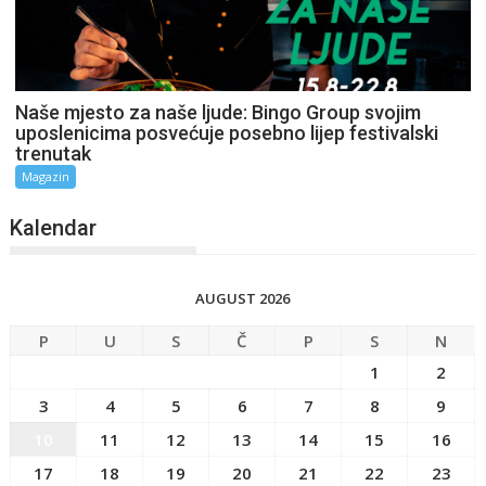
Naše mjesto za naše ljude: Bingo Group svojim
uposlenicima posvećuje posebno lijep festivalski
trenutak
Magazin
Kalendar
AUGUST 2026
P
U
S
Č
P
S
N
1
2
3
4
5
6
7
8
9
10
11
12
13
14
15
16
17
18
19
20
21
22
23