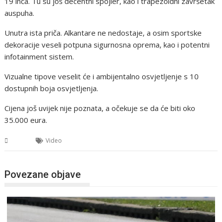
19 inča. Tu su još decentni spojler, kao i trapezoidni završetak
auspuha.
Unutra ista priča. Alkantare ne nedostaje, a osim sportske
dekoracije veseli potpuna sigurnosna oprema, kao i potentni
infotainment sistem.
Vizualne tipove veselit će i ambijentalno osvjetljenje s 10
dostupnih boja osvjetljenja.
Cijena još uvijek nije poznata, a očekuje se da će biti oko
35.000 eura.
BiH
Video
Povezane objave