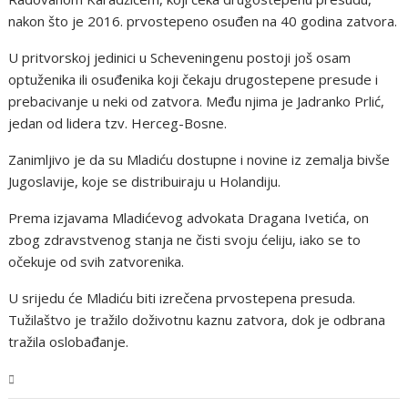
nakon što je 2016. prvostepeno osuđen na 40 godina zatvora.
U pritvorskoj jedinici u Scheveningenu postoji još osam
optuženika ili osuđenika koji čekaju drugostepene presude i
prebacivanje u neki od zatvora. Među njima je Jadranko Prlić,
jedan od lidera tzv. Herceg-Bosne.
Zanimljivo je da su Mladiću dostupne i novine iz zemalja bivše
Jugoslavije, koje se distribuiraju u Holandiju.
Prema izjavama Mladićevog advokata Dragana Ivetića, on
zbog zdravstvenog stanja ne čisti svoju ćeliju, iako se to
očekuje od svih zatvorenika.
U srijedu će Mladiću biti izrečena prvostepena presuda.
Tužilaštvo je tražilo doživotnu kaznu zatvora, dok je odbrana
tražila oslobađanje.
BiH