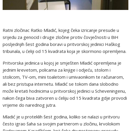
Ratni zločinac Ratko Mladić, kojeg čeka izricanje presude u
srijedu za genocid i druge zločine protiv čovječnosti u BiH
posljednjih šest godina boravi u pritvorskoj jedinici Haškog
tribunala, u ćeliji od 15 kvadrata koja je skormono opremljena.
Pritvorska jedinica u kojoj je smješten Mladić opremljena je
jednim krevetom, policama za knjige i odjeću, stolom i
stolicom, TV-om, mini toaletom i umivaonikom te računarom,
ali bez pristupa internetu. Mladić se tokom dana slobodno
može kretati hodnicima u pritvorskoj jedinici u Scheveningenu,
nakon čega biva zatvoren u ćeliju od 15 kvadrata gdje provodi
vrijeme do narednog jutra.
Mladić je u proteklih šest godina, koliko se nalazi u pritvoru
često igrao šaha sa svojim partnerom u zločinu, krvolokom
Radovanom Karadžićem, koji čeka drugostepenu presudu,