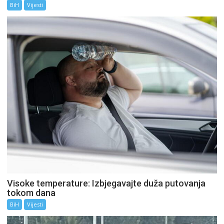
BiH
Vijesti
Visoke temperature: Izbjegavajte duža putovanja
tokom dana
BiH
Vijesti