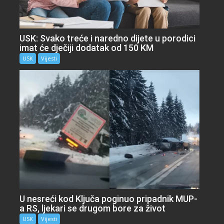
USK: Svako treće i naredno dijete u porodici
imat će dječiji dodatak od 150 KM
USK
Vijesti
U nesreći kod Ključa poginuo pripadnik MUP-
a RS, ljekari se drugom bore za život
USK
Vijesti