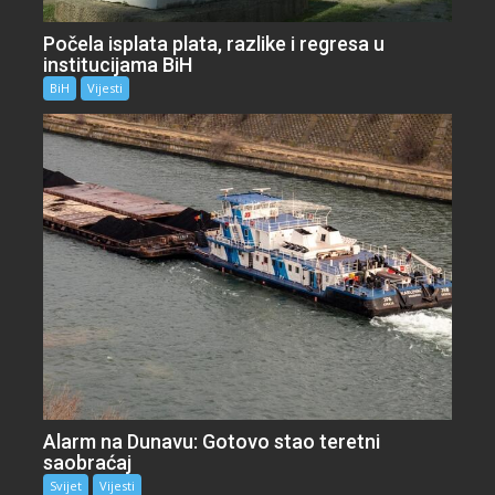
Počela isplata plata, razlike i regresa u
institucijama BiH
BiH
Vijesti
Alarm na Dunavu: Gotovo stao teretni
saobraćaj
Svijet
Vijesti