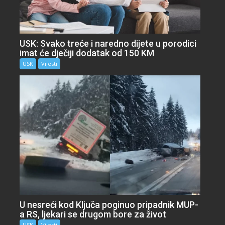
USK: Svako treće i naredno dijete u porodici
imat će dječiji dodatak od 150 KM
USK
Vijesti
U nesreći kod Ključa poginuo pripadnik MUP-
a RS, ljekari se drugom bore za život
USK
Vijesti