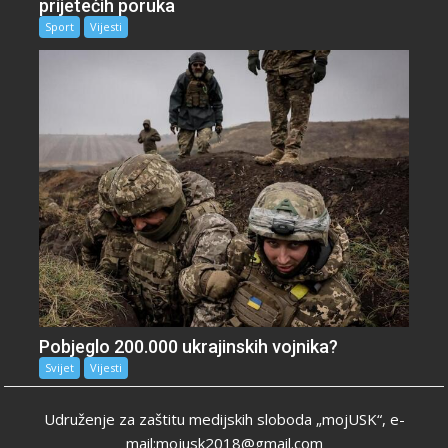
prijetećih poruka
Sport
Vijesti
Pobjeglo 200.000 ukrajinskih vojnika?
Svijet
Vijesti
Udruženje za zaštitu medijskih sloboda „mojUSK“, e-
mail:mojusk2018@gmail.com