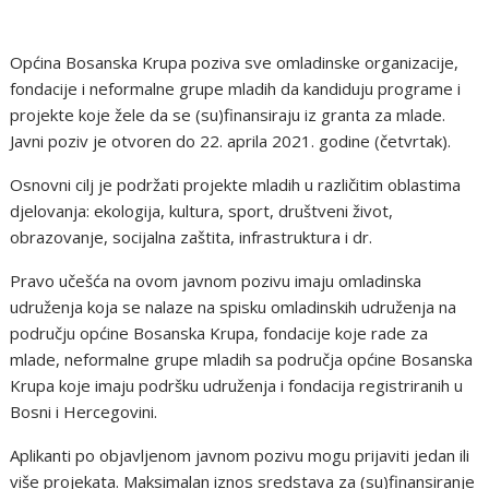
Općina Bosanska Krupa poziva sve omladinske organizacije,
fondacije i neformalne grupe mladih da kandiduju programe i
projekte koje žele da se (su)finansiraju iz granta za mlade.
Javni poziv je otvoren do 22. aprila 2021. godine (četvrtak).
Osnovni cilj je podržati projekte mladih u različitim oblastima
djelovanja: ekologija, kultura, sport, društveni život,
obrazovanje, socijalna zaštita, infrastruktura i dr.
Pravo učešća na ovom javnom pozivu imaju omladinska
udruženja koja se nalaze na spisku omladinskih udruženja na
području općine Bosanska Krupa, fondacije koje rade za
mlade, neformalne grupe mladih sa područja općine Bosanska
Krupa koje imaju podršku udruženja i fondacija registriranih u
Bosni i Hercegovini.
Aplikanti po objavljenom javnom pozivu mogu prijaviti jedan ili
više projekata. Maksimalan iznos sredstava za (su)finansiranje