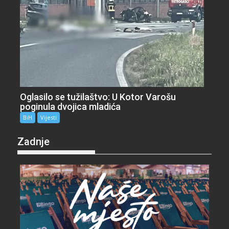
Oglasilo se tužilaštvo: U Kotor Varošu
poginula dvojica mladića
BiH
Vijesti
Zadnje