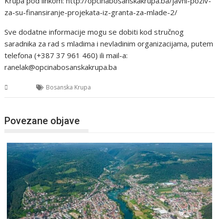
Krupa pod linkom: http://opcinabosanskakrupa.ba/javni-poziv-
za-su-finansiranje-projekata-iz-granta-za-mlade-2/
Sve dodatne informacije mogu se dobiti kod stručnog
saradnika za rad s mladima i nevladinim organizacijama, putem
telefona (+387 37 961 460) ili mail-a:
ranelak@opcinabosanskakrupa.ba
USK
Bosanska Krupa
Povezane objave