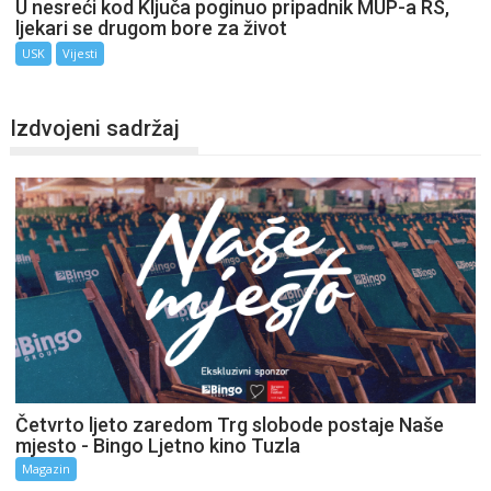
U nesreći kod Ključa poginuo pripadnik MUP-a RS,
ljekari se drugom bore za život
USK
Vijesti
Izdvojeni sadržaj
Četvrto ljeto zaredom Trg slobode postaje Naše
mjesto - Bingo Ljetno kino Tuzla
Magazin