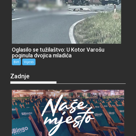
Oglasilo se tužilaštvo: U Kotor Varošu
poginula dvojica mladića
BiH
Vijesti
Zadnje