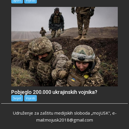
Sport
Vijesti
Pobjeglo 200.000 ukrajinskih vojnika?
Svijet
Vijesti
Udruženje za zaštitu medijskih sloboda „mojUSK“, e-
mail:mojusk2018@gmail.com