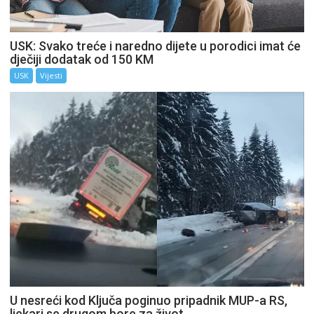
USK: Svako treće i naredno dijete u porodici imat će
dječiji dodatak od 150 KM
USK
Vijesti
U nesreći kod Ključa poginuo pripadnik MUP-a RS,
ljekari se drugom bore za život