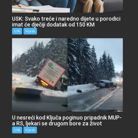
USK: Svako treće i naredno dijete u porodici
imat će dječiji dodatak od 150 KM
USK
Vijesti
U nesreći kod Ključa poginuo pripadnik MUP-
a RS, ljekari se drugom bore za život
USK
Vijesti