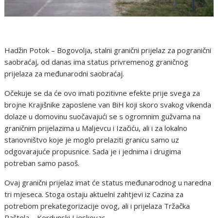
Hadžin Potok – Bogovolja, stalni granični prijelaz za pogranični
saobraćaj, od danas ima status privremenog graničnog
prijelaza za međunarodni saobraćaj.
Očekuje se da će ovo imati pozitivne efekte prije svega za
brojne Krajišnike zaposlene van BiH koji skoro svakog vikenda
dolaze u domovinu suočavajući se s ogromnim gužvama na
graničnim prijelazima u Maljevcu i Izačiću, ali i za lokalno
stanovništvo koje je moglo prelaziti granicu samo uz
odgovarajuće propusnice. Sada je i jednima i drugima
potreban samo pasoš.
Ovaj granični prijelaz imat će status međunarodnog u naredna
tri mjeseca. Stoga ostaju aktuelni zahtjevi iz Cazina za
potrebom prekategorizacije ovog, ali i prijelaza Tržačka
Raštela – Kordunski Ljeskovac.