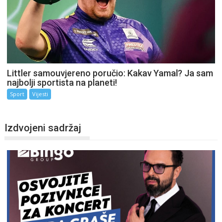
Littler samouvjereno poručio: Kakav Yamal? Ja sam
najbolji sportista na planeti!
Sport
Vijesti
Izdvojeni sadržaj