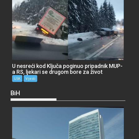
U nesreći kod Ključa poginuo pripadnik MUP-
a RS, ljekari se drugom bore za život
USK
Vijesti
BiH