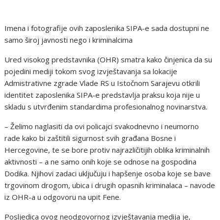
Imena i fotografije ovih zaposlenika SIPA-e sada dostupni ne
samo široj javnosti nego i kriminalcima
Ured visokog predstavnika (OHR) smatra kako činjenica da su
pojedini mediji tokom svog izvještavanja sa lokacije
Admistrativne zgrade Vlade RS u Istočnom Sarajevu otkrili
identitet zaposlenika SIPA-e predstavlja praksu koja nije u
skladu s utvrđenim standardima profesionalnog novinarstva.
– Želimo naglasiti da ovi policajci svakodnevno i neumorno
rade kako bi zaštitili sigurnost svih građana Bosne i
Hercegovine, te se bore protiv najrazličitijih oblika kriminalnih
aktivnosti – a ne samo onih koje se odnose na gospodina
Dodika. Njihovi zadaci uključuju i hapšenje osoba koje se bave
trgovinom drogom, ubica i drugih opasnih kriminalaca – navode
iz OHR-a u odgovoru na upit Fene.
Posljedica ovog neodgovornog izvještavanja medija je,