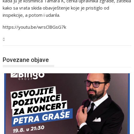
kada ju je košminica Tamara K, ćerka upravnika zgrade, zatekla
kako sa vrata skida obavještenje koje je pristiglo od
inspekcije, a potom i udarila.
https://youtu.be/wrsClBGsG7k
Magazin
Povezane objave