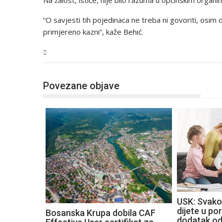
“O savjesti tih pojedinaca ne treba ni govoriti, osi
primjereno kazni“, kaže Behić.
USK
Povezane objave
USK: Svako
dijete u por
Bosanska Krupa dobila CAF
dodatak o