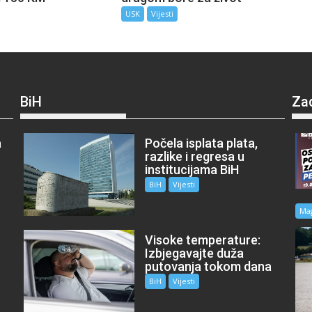
USK
Vijesti
BiH
Za
a
Počela isplata plata,
razlike i regresa u
institucijama BiH
BiH
Vijesti
Ma
Visoke temperature:
Izbjegavajte duža
putovanja tokom dana
BiH
Vijesti