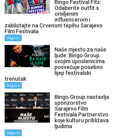
Bingo Festival Fits:
Odaberite outfit s
omiljenim
influencerom i
zablistajte na Crvenom tepihu Sarajevo
Film Festivala
Magazin
Naše mjesto za naše
ljude: Bingo Group
svojim uposlenicima
posvećuje posebno
lijep festivalski
trenutak
Magazin
Bingo Group nastavlja
sponzorstvo
Sarajevo Film
Festivala Partnerstvo
koje kulturu približava
ljudima
Magazin