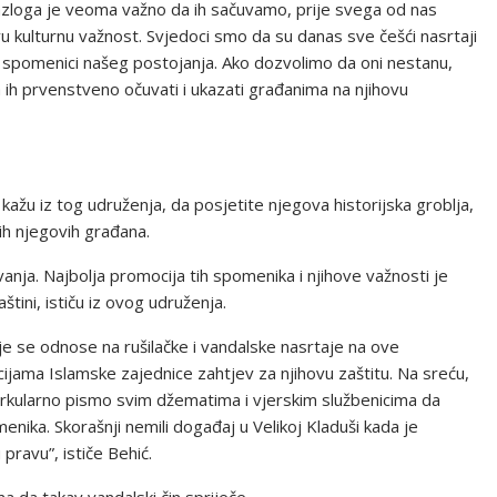
razloga je veoma važno da ih sačuvamo, prije svega od nas
u kulturnu važnost. Svjedoci smo da su danas sve češći nasrtaji
dni spomenici našeg postojanja. Ako dozvolimo da oni nestanu,
a ih prvenstveno očuvati i ukazati građanima na njihovu
kažu iz tog udruženja, da posjetite njegova historijska groblja,
ih njegovih građana.
vanja. Najbolja promocija tih spomenika i njihove važnosti je
štini, ističu iz ovog udruženja.
e se odnose na rušilačke i vandalske nasrtaje na ove
cijama Islamske zajednice zahtjev za njihovu zaštitu. Na sreću,
i cirkularno pismo svim džematima i vjerskim službenicima da
enika. Skorašnji nemili događaj u Velikoj Kladuši kada je
pravu”, ističe Behić.
ma da takav vandalski čin spriječe.