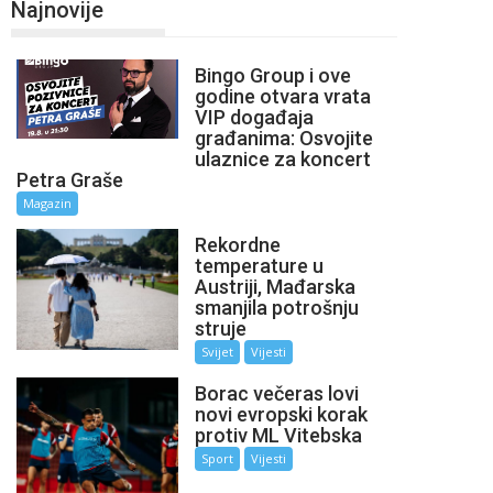
Najnovije
Bingo Group i ove
godine otvara vrata
VIP događaja
građanima: Osvojite
ulaznice za koncert
Petra Graše
Magazin
Rekordne
temperature u
Austriji, Mađarska
smanjila potrošnju
struje
Svijet
Vijesti
Borac večeras lovi
novi evropski korak
protiv ML Vitebska
Sport
Vijesti