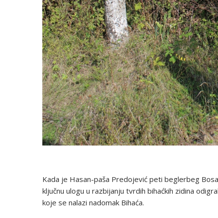
Kada je Hasan-paša Predojević peti beglerbeg Bosan
ključnu ulogu u razbijanju tvrdih bihaćkih zidina odi
koje se nalazi nadomak Bihaća.