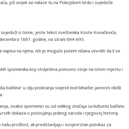
haća, još uvijek se nalaze tu na Pokojskom brdu i svjedoče
ji svjedoči o tome, jeste tekst sveštenika Koste Kovačevića,
decembra 1897. godine, na strani 694-695.
a napisa na njima, niti je moguće putem nišana utvrditi da li se
skih spomenika koji stoljećima ponosno stoje na istom mjestu i
 baština“ u cilju podizanja svijesti kod bihaćke javnosti obišli
a.
nja, ovakvi spomenici su od velikog značaja za kulturnu baštinu
rstih dokaza o postojanju jednog naroda i njegovoj historiji.
 našu prošlost, ali predstavljaju i svojevrstan putokaz za