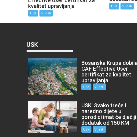
Effective User certifikat za
kvalitet upravljanja
USK
Vijesti
USK
Vijesti
USK
Bosanska Krupa dobil
CAF Effective User
certifikat za kvalitet
upravljanja
USK
Vijesti
USK: Svako treće i
naredno dijete u
porodici imat će dječiji
dodatak od 150 KM
USK
Vijesti