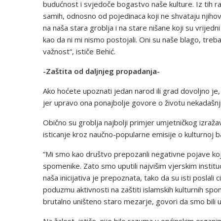
budućnost i svjedoče bogastvo naše kulture. Iz tih 
samih, odnosno od pojedinaca koji ne shvataju njihov
na naša stara groblja i na stare nišane koji su vrije
kao da ni mi nismo postojali. Oni su naše blago, treb
važnost“, ističe Behić.
-Zaštita od daljnjeg propadanja-
Ako hoćete upoznati jedan narod ili grad dovoljno je, 
jer upravo ona ponajbolje govore o životu nekadašnj
Obično su groblja najbolji primjer umjetničkog izraža
isticanje kroz naučno-popularne emisije o kulturnoj ba
“Mi smo kao društvo prepozanli negativne pojave koj
spomenike. Zato smo uputili najvišim vjerskim institu
naša inicijativa je prepoznata, tako da su isti poslal
poduzmu aktivnosti na zaštiti islamskih kulturnih spom
brutalno uništeno staro mezarje, govori da smo bili u 
Na žalost, ističe, nije bilo razuma u općinskim organi