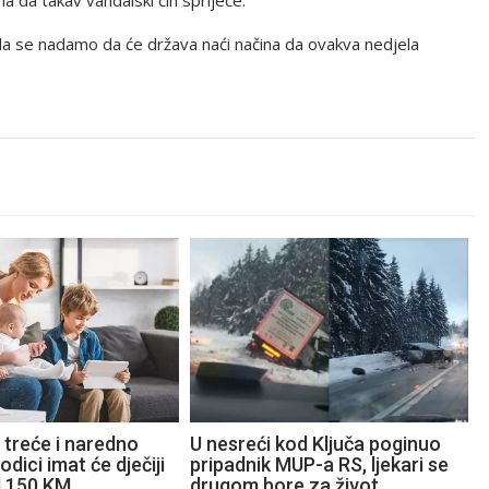
m da se nadamo da će država naći načina da ovakva nedjela
 treće i naredno
U nesreći kod Ključa poginuo
odici imat će dječiji
pripadnik MUP-a RS, ljekari se
d 150 KM
drugom bore za život