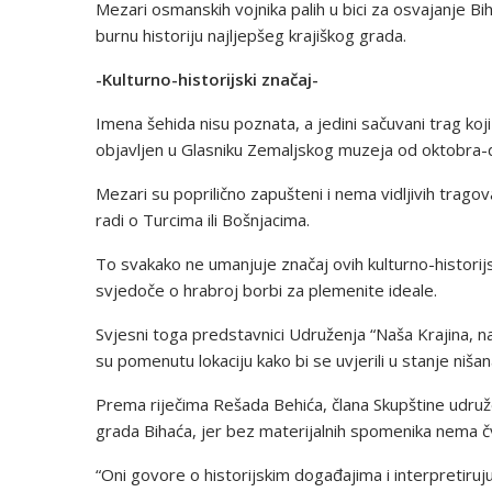
Mezari osmanskih vojnika palih u bici za osvajanje Bi
burnu historiju najljepšeg krajiškog grada.
-Kulturno-historijski značaj-
Imena šehida nisu poznata, a jedini sačuvani trag ko
objavljen u Glasniku Zemaljskog muzeja od oktobra-
Mezari su poprilično zapušteni i nema vidljivih tragov
radi o Turcima ili Bošnjacima.
To svakako ne umanjuje značaj ovih kulturno-historij
svjedoče o hrabroj borbi za plemenite ideale.
Svjesni toga predstavnici Udruženja “Naša Krajina, naša
su pomenutu lokaciju kako bi se uvjerili u stanje nišan
Prema riječima Rešada Behića, člana Skupštine udruže
grada Bihaća, jer bez materijalnih spomenika nema čv
“Oni govore o historijskim događajima i interpretiruju