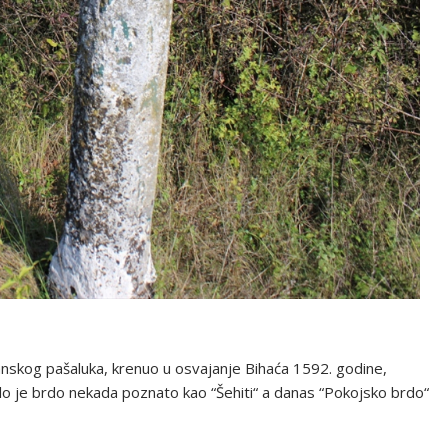
skog pašaluka, krenuo u osvajanje Bihaća 1592. godine,
gralo je brdo nekada poznato kao “Šehiti“ a danas “Pokojsko brdo“