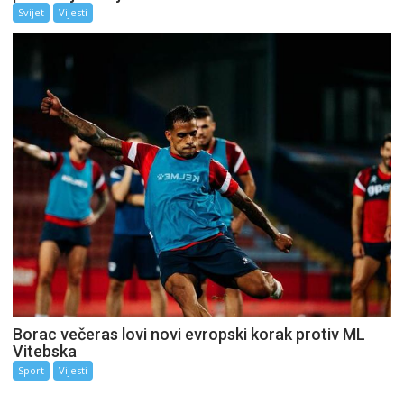
Svijet
Vijesti
Borac večeras lovi novi evropski korak protiv ML
Vitebska
Sport
Vijesti