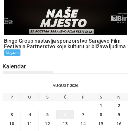
Bingo Group nastavlja sponzorstvo Sarajevo Film
Festivala Partnerstvo koje kulturu približava ljudima
Magazin
Kalendar
AUGUST 2026
P
U
S
Č
P
S
N
1
2
3
4
5
6
7
8
9
10
11
12
13
14
15
16