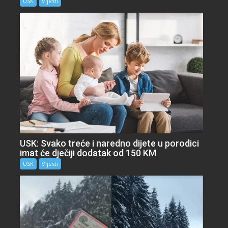
USK
Vijesti
USK: Svako treće i naredno dijete u porodici
imat će dječiji dodatak od 150 KM
USK
Vijesti