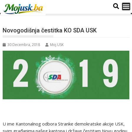
Novogodišnja čestitka KO SDA USK
30 Decembra, 2018
Moj USK
U ime Kantonalnog odbora Stranke demokratske akcije USK,
svim građanima našeg kantona i države čestitam Novu godinu.