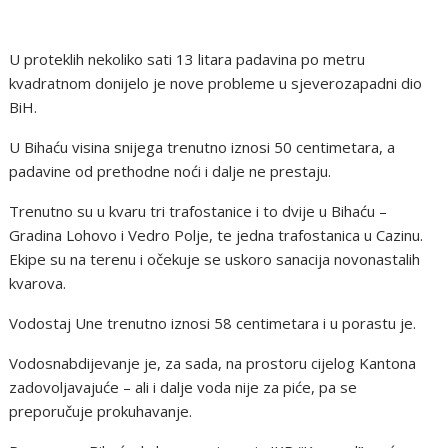
U proteklih nekoliko sati 13 litara padavina po metru
kvadratnom donijelo je nove probleme u sjeverozapadni dio
BiH.
U Bihaću visina snijega trenutno iznosi 50 centimetara, a
padavine od prethodne noći i dalje ne prestaju.
Trenutno su u kvaru tri trafostanice i to dvije u Bihaću –
Gradina Lohovo i Vedro Polje, te jedna trafostanica u Cazinu.
Ekipe su na terenu i očekuje se uskoro sanacija novonastalih
kvarova.
Vodostaj Une trenutno iznosi 58 centimetara i u porastu je.
Vodosnabdijevanje je, za sada, na prostoru cijelog Kantona
zadovoljavajuće – ali i dalje voda nije za piće, pa se
preporučuje prokuhavanje.