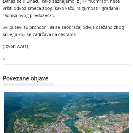
Danas se u Bihaću, kako saznajemo iz JKP “Komrad”, neće
vršiti odvoz smeća zbog, kako kažu, “sigurnosti i građana i
radnika ovog preduzeća”.
Svi putevi su prohodni, ali se saobraćaj odvija otežano zbog
snijega koji se zadržava na cestama.
(Izvor: Avaz)
USK
Povezane objave