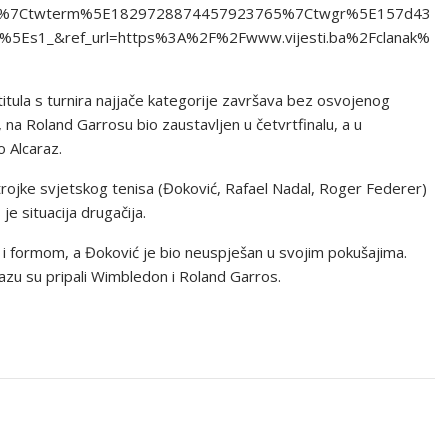
d%7Ctwterm%5E1829728874457923765%7Ctwgr%5E157d43
5Es1_&ref_url=https%3A%2F%2Fwww.vijesti.ba%2Fclanak%
itula s turnira najjače kategorije završava bez osvojenog
 na Roland Garrosu bio zaustavljen u četvrtfinalu, a u
 Alcaraz.
trojke svjetskog tenisa (Đoković, Rafael Nadal, Roger Federer)
e situacija drugačija.
i formom, a Đoković je bio neuspješan u svojim pokušajima.
arazu su pripali Wimbledon i Roland Garros.