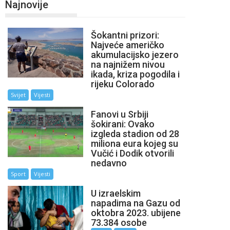
Najnovije
Šokantni prizori:
Najveće američko
akumulacijsko jezero
na najnižem nivou
ikada, kriza pogodila i
rijeku Colorado
Svijet
Vijesti
Fanovi u Srbiji
šokirani: Ovako
izgleda stadion od 28
miliona eura kojeg su
Vučić i Dodik otvorili
nedavno
Sport
Vijesti
U izraelskim
napadima na Gazu od
oktobra 2023. ubijene
73.384 osobe