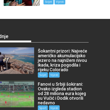
Svijet
Vijesti
dnje
Šokantni prizori: Najveće
američko akumulacijsko
jezero na najnižem nivou
ikada, kriza pogodila i
rijeku Colorado
Svijet
Vijesti
Fanovi u Srbiji šokirani:
Ovako izgleda stadion
od 28 miliona eura kojeg
su Vučić i Dodik otvorili
nedavno
Sport
Vijesti