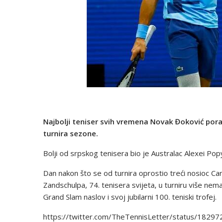
Najbolji teniser svih vremena Novak Đoković pora
turnira sezone.
Bolji od srpskog tenisera bio je Australac Alexei Popyrin
Dan nakon što se od turnira oprostio treći nosioc C
Zandschulpa, 74. tenisera svijeta, u turniru više nem
Grand Slam naslov i svoj jubilarni 100. teniski trofej.
https://twitter.com/TheTennisLetter/status/182