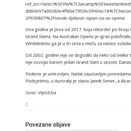
ref_src=twsrc%5Etfw%7Ctwcamp%5Etweetembe
dd60e97a90c80e4ffebe79f26c0940ec18%7Ctwcon%
2F656807%2Fnovak-djokovic-ispao-sa-us-opena
Ova godina je prva od 2017. koju rekorder po broju t
Grand Slama. Na Australian Openu je igrao polufinale,
Wimbledonu ga je u tri seta u meču za naslov svladao
Od 2002. godine nije se dogodilo da neko od Velike 
nije osvojio barem jedan Grand Slam u sezoni. Danas j
Federer je umirovljen, Nadal zaustavljen povredama 
Podsjetimo, u Australiji je slavio Jannik Sinner, a Alc
Izvor: Vijesti.ba
Sport
Povezane objave