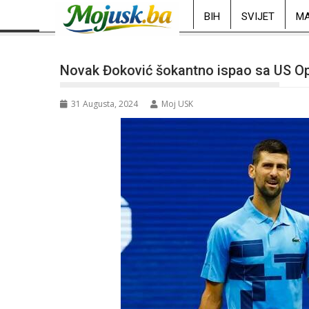
BIH
SVIJET
MA
Novak Đoković šokantno ispao sa US O
31 Augusta, 2024
Moj USK