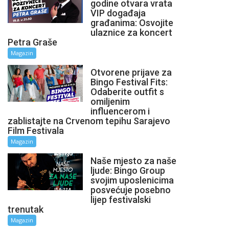
godine otvara vrata
VIP događaja
građanima: Osvojite
ulaznice za koncert
Petra Graše
Magazin
Otvorene prijave za
Bingo Festival Fits:
Odaberite outfit s
omiljenim
influencerom i
zablistajte na Crvenom tepihu Sarajevo
Film Festivala
Magazin
Naše mjesto za naše
ljude: Bingo Group
svojim uposlenicima
posvećuje posebno
lijep festivalski
trenutak
Magazin