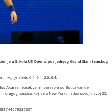
žen je u 3. kolu US Opena, posljednjeg Grand Slam teniskog
, koji je slavio 6:4, 6:4, 2:6, 6:4.
arlos Alcaraz neočekivanim porazom od Botica van de
a ni drugog nosioca, koji se u New Yorku nadao osvojiti svoj 25.
9728874457923765?