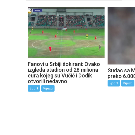
Fanovi u Srbiji šokirani: Ovako
izgleda stadion od 28 miliona
Sudac sa M
eura kojeg su Vučić i Dodik
preko 6.000
otvorili nedavno
Sport
Vijesti
Sport
Vijesti