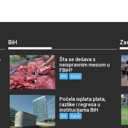
BiH
Za
a
Šta se dešava s
neispravnim mesom u
FBiH?
BiH
Vijesti
Počela isplata plata,
razlike i regresa u
institucijama BiH
BiH
Vijesti