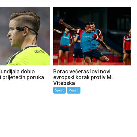
undijala dobio
Borac večeras lovi novi
 prijetećih poruka
evropski korak protiv ML
Vitebska
Sport
Vijesti