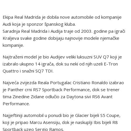
Ekipa Real Madrida je dobila nove automobile od kompanije
Audi koja je sponzor španskog kluba.
Saradnja Real Madrida i Audija traje od 2003. godine pa igrači
Kraljeva svake godine dobijaju najnovije modele njemačke
kompanije.
Najtraženi model je bio Audijev veliki luksuzni SUV Q7 koji je
izabralo ukupno 14 igrača, dok su neki od njih uzeli E-Tron
Quattro i snažni SQ7 TDI.
Najveća zvijezda Reala Portugalac Cristiano Ronaldo izabrao
je Panther crni RS7 Sportback Performance, dok se trener
tima Zinedine Zidane odlučio za Daytona sivi RS6 Avant
Performance.
Najjeftiniji automobil u ponudi bio je Glacier bijeli S5 Coupe,
koji je pripao Marcu Asensiju, dok je naskuplji Ibis bijeli R8
Sportback uzeo Sergio Ramos.