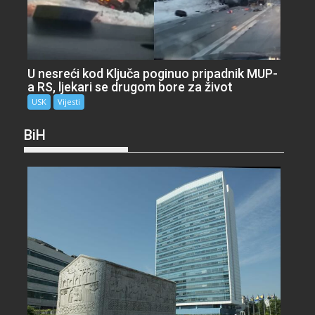
U nesreći kod Ključa poginuo pripadnik MUP-
a RS, ljekari se drugom bore za život
USK
Vijesti
BiH