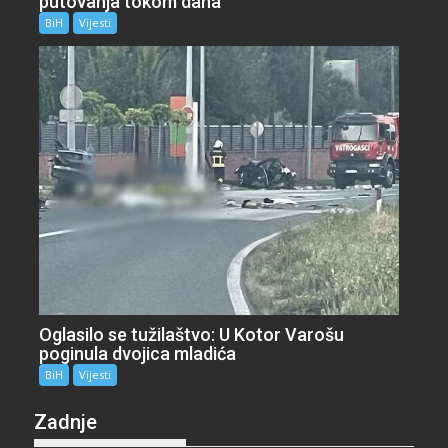
putovanja tokom dana
BiH
Vijesti
Oglasilo se tužilaštvo: U Kotor Varošu
poginula dvojica mladića
BiH
Vijesti
Zadnje