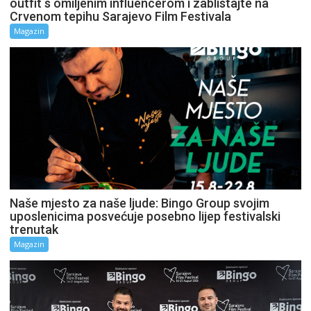
outfit s omiljenim influencerom i zablistajte na
Crvenom tepihu Sarajevo Film Festivala
Magazin
Naše mjesto za naše ljude: Bingo Group svojim
uposlenicima posvećuje posebno lijep festivalski
trenutak
Magazin