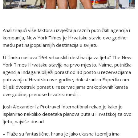
Analizirajući više faktora i izvještaja raznih putničkih agencija i
kompanija, New York Times je Hrvatsku stavio ove godine
među pet najpopularnijih destinacija u svijetu.
U članku naslova “Pet vrhunskih destinacija za ljeto” The New
York Times Hrvatsku stavlja na prvo mjesto. Naime, putnička
agencija Indagare bilježi porast od 30 posto u rezervacijama
putovanja u Hrvatsku ove godine, dok stranica Expedia.com
bilježi dvostruki porast u rezervacijama zrakoplovnih karata
ove godine, prenose hrvatski mediji.
Josh Alexander iz Protravel International rekao je kako je
isplanirao nekoliko desetaka planova puta u Hrvatskoj za ovo
ljeto, najviše dosad.
– Plaže su fantastične, hrana je jako ukusna i zemlja ima