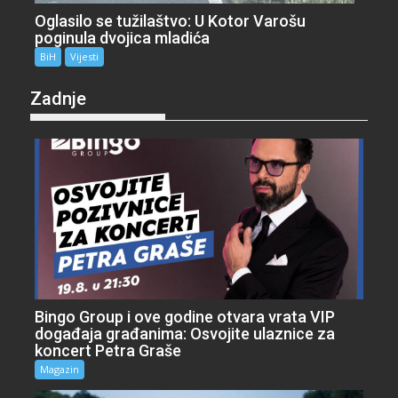
Oglasilo se tužilaštvo: U Kotor Varošu
poginula dvojica mladića
BiH
Vijesti
Zadnje
Bingo Group i ove godine otvara vrata VIP
događaja građanima: Osvojite ulaznice za
koncert Petra Graše
Magazin