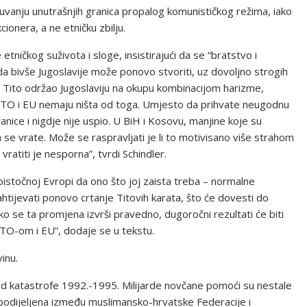
očuvanju unutrašnjih granica propalog komunističkog režima, iako
cionera, a ne etničku zbilju.
tničkog suživota i sloge, insistirajući da se “bratstvo i
oda bivše Jugoslavije može ponovo stvoriti, uz dovoljno strogih
al Tito održao Jugoslaviju na okupu kombinacijom harizme,
 NATO i EU nemaju ništa od toga. Umjesto da prihvate neugodnu
nice i nigdje nije uspio. U BiH i Kosovu, manjine koje su
a se vrate. Može se raspravljati je li to motivisano više strahom
 vratiti je nesporna”, tvrdi Schindler.
oistočnoj Evropi da ono što joj zaista treba – normalne
tijevati ponovo crtanje Titovih karata, što će dovesti do
o se ta promjena izvrši pravedno, dugoročni rezultati će biti
TO-om i EU”, dodaje se u tekstu.
inu.
od katastrofe 1992.-1995. Milijarde novčane pomoći su nestale
no podijeljena između muslimansko-hrvatske Federacije i