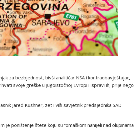
čnjak za bezbjednost, bivši analitičar NSA i kontraobavještajac,
hvati svoje greške u jugoistočnoj Evropi i ispravi ih, prije nego
lasnik Jared Kushner, zet i viši savjetnik predsjednika SAD
om je poništenje štete koju su “omaškom nanijeli nad olupinama