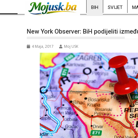
BIH
SVIJET
MA
New York Observer: BiH podijeliti između
4 Maja, 2017
Moj USK