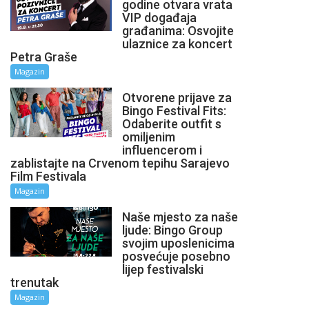
godine otvara vrata
VIP događaja
građanima: Osvojite
ulaznice za koncert
Petra Graše
Magazin
Otvorene prijave za
Bingo Festival Fits:
Odaberite outfit s
omiljenim
influencerom i
zablistajte na Crvenom tepihu Sarajevo
Film Festivala
Magazin
Naše mjesto za naše
ljude: Bingo Group
svojim uposlenicima
posvećuje posebno
lijep festivalski
trenutak
Magazin