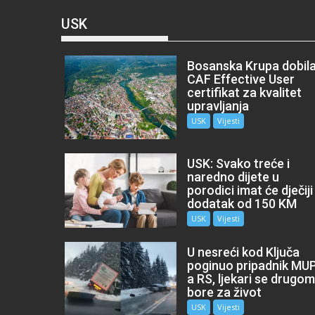
USK
Bosanska Krupa dobil
CAF Effective User
certifikat za kvalitet
upravljanja
USK
Vijesti
USK: Svako treće i
naredno dijete u
porodici imat će dječiji
dodatak od 150 KM
USK
Vijesti
U nesreći kod Ključa
poginuo pripadnik MU
a RS, ljekari se drugo
bore za život
USK
Vijesti