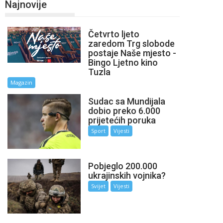
Najnovije
Četvrto ljeto
zaredom Trg slobode
postaje Naše mjesto -
Bingo Ljetno kino
Tuzla
Magazin
Sudac sa Mundijala
dobio preko 6.000
prijetećih poruka
Sport
Vijesti
Pobjeglo 200.000
ukrajinskih vojnika?
Svijet
Vijesti