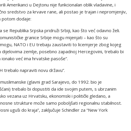
li Amerikanci u Dejtonu nije funkcionalan oblik vladavine, i
čno sredstvo za krvave rane, ali postao je trajan i nepromjenjiv,
, a potom dodaje:
a se Republika Srpska pridruži Srbiji, kao što već odavno želi.
omunističke granice Srbije mogu mijenjati – kao što su
 mogu, NATO i EU trebaju zaustaviti to licemjerje zbog kojeg
m dijelovima zemlje, posebno zapadnoj Hercegovini, trebalo bi
a ionako već ima hrvatske pasoše”.
H trebalo napraviti novu državu”.
uslimanske (glavni grad Sarajevo, do 1992. bio je
kršćani) trebalo bi dopustiti da ide svojim putem, s ubrzanim
sko vezana uz Hrvatsku, ekonomski i politički gledano, a
nosne strukture može samo poboljšati regionalnu stabilnost.
sni uguši do kraja”, zaključuje Schindler za “New York