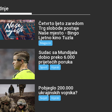
dnje
Četvrto ljeto zaredom
Trg slobode postaje
Naše mjesto - Bingo
Ljetno kino Tuzla
Magazin
Sudac sa Mundijala
dobio preko 6.000
prijetećih poruka
Sport
Vijesti
Pobjeglo 200.000
ukrajinskih vojnika?
Svijet
Vijesti