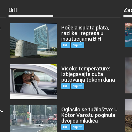
BiH
Za
a
Počela isplata plata,
razlike i regresa u
institucijama BiH
BiH
Vijesti
Visoke temperature:
Izbjegavajte duža
putovanja tokom dana
BiH
Vijesti
Oglasilo se tužilaštvo: U
P-
Kotor Varošu poginula
m
dvojica mladića
BiH
Vijesti