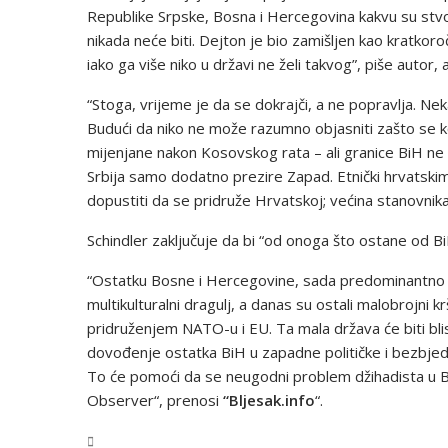
Republike Srpske, Bosna i Hercegovina kakvu su stvori
nikada neće biti. Dejton je bio zamišljen kao kratkoro
iako ga više niko u državi ne želi takvog”, piše autor
“Stoga, vrijeme je da se dokrajči, a ne popravlja. Nek
Budući da niko ne može razumno objasniti zašto se k
mijenjane nakon Kosovskog rata – ali granice BiH ne
Srbija samo dodatno prezire Zapad. Etnički hrvatski
dopustiti da se pridruže Hrvatskoj; većina stanovnik
Schindler zaključuje da bi “od onoga što ostane od Bi
“Ostatku Bosne i Hercegovine, sada predominantno m
multikulturalni dragulj, a danas su ostali malobrojni 
pridruženjem NATO-u i EU. Ta mala država će biti bli
dovođenje ostatka BiH u zapadne političke i bezbjed
To će pomoći da se neugodni problem džihadista u Bo
Observer“, prenosi
“Bljesak.info
“.
BiH