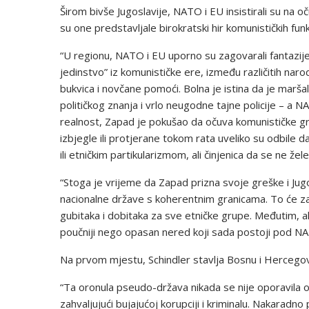
Širom bivše Jugoslavije, NATO i EU insistirali su na 
su one predstavljale birokratski hir komunističkih funk
“U regionu, NATO i EU uporno su zagovarali fantazije e
jedinstvo” iz komunističke ere, između različitih nar
bukvica i novčane pomoći. Bolna je istina da je marš
političkog znanja i vrlo neugodne tajne policije – a
realnost, Zapad je pokušao da očuva komunističke gra
izbjegle ili protjerane tokom rata uveliko su odbile d
ili etničkim partikularizmom, ali činjenica da se ne žele
“Stoga je vrijeme da Zapad prizna svoje greške i Jug
nacionalne države s koherentnim granicama. To će zah
gubitaka i dobitaka za sve etničke grupe. Međutim, ak
poučniji nego opasan nered koji sada postoji pod NA
Na prvom mjestu, Schindler stavlja Bosnu i Hercegov
“Ta oronula pseudo-država nikada se nije oporavila 
zahvaljujući bujajućoj korupciji i kriminalu. Nakarad