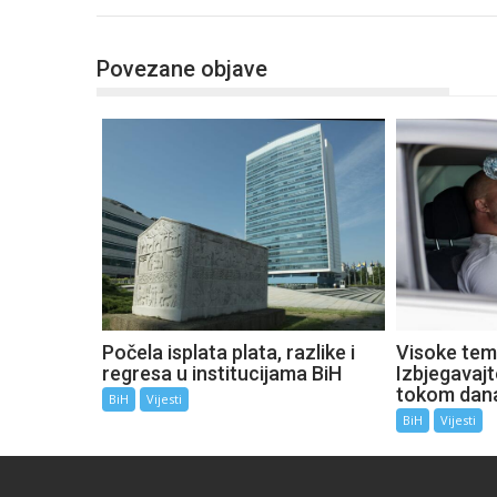
Povezane objave
Počela isplata plata, razlike i
Visoke tem
regresa u institucijama BiH
Izbjegavaj
tokom dan
BiH
Vijesti
BiH
Vijesti