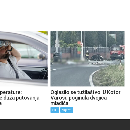
perature:
Oglasilo se tužilaštvo: U Kotor
te duža putovanja
Varošu poginula dvojica
a
mladića
BiH
Vijesti