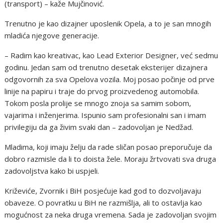
(transport) – kaže Mujčinović.
Trenutno je kao dizajner uposlenik Opela, a to je san mnogih
mladića njegove generacije.
– Radim kao kreativac, kao Lead Exterior Designer, već sedmu
godinu. Jedan sam od trenutno desetak eksterijer dizajnera
odgovornih za sva Opelova vozila. Moj posao počinje od prve
linije na papiru i traje do prvog proizvedenog automobila.
Tokom posla prolije se mnogo znoja sa samim sobom,
vajarima i inženjerima. Ispunio sam profesionalni san i imam
privilegiju da ga živim svaki dan – zadovoljan je Nedžad.
Mladima, koji imaju želju da rade sličan posao preporučuje da
dobro razmisle da li to doista žele. Moraju žrtvovati sva druga
zadovoljstva kako bi uspjeli.
Križeviće, Zvornik i BiH posjećuje kad god to dozvoljavaju
obaveze. O povratku u BiH ne razmišlja, ali to ostavlja kao
mogućnost za neka druga vremena. Sada je zadovoljan svojim