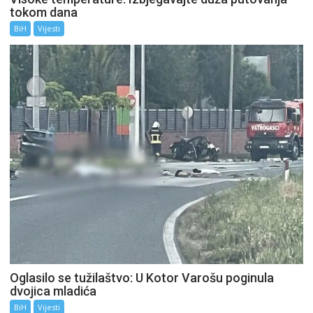
tokom dana
BiH
Vijesti
Oglasilo se tužilaštvo: U Kotor Varošu poginula
dvojica mladića
BiH
Vijesti