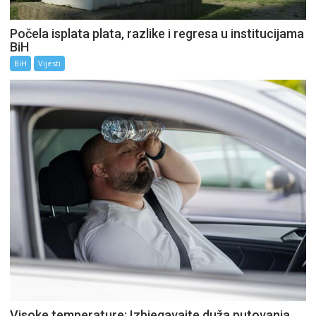
Počela isplata plata, razlike i regresa u institucijama
BiH
BiH
Vijesti
Visoke temperature: Izbjegavajte duža putovanja