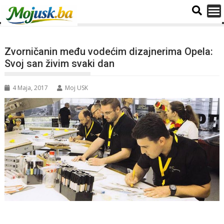
Zvorničanin među vodećim dizajnerima Opela:
Svoj san živim svaki dan
4 Maja, 2017
Moj USK