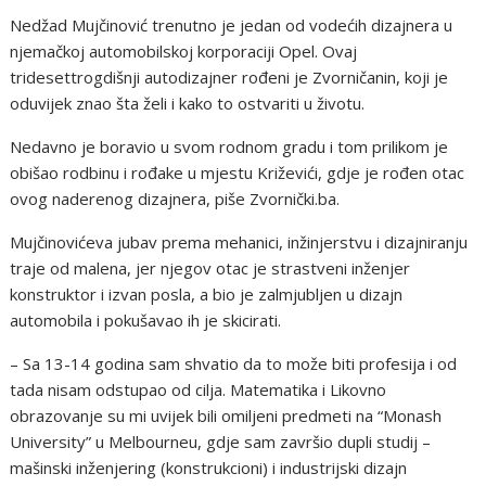
Nedžad Mujčinović trenutno je jedan od vodećih dizajnera u
njemačkoj automobilskoj korporaciji Opel. Ovaj
tridesettrogdišnji autodizajner rođeni je Zvorničanin, koji je
oduvijek znao šta želi i kako to ostvariti u životu.
Nedavno je boravio u svom rodnom gradu i tom prilikom je
obišao rodbinu i rođake u mjestu Križevići, gdje je rođen otac
ovog naderenog dizajnera, piše Zvornički.ba.
Mujčinovićeva jubav prema mehanici, inžinjerstvu i dizajniranju
traje od malena, jer njegov otac je strastveni inženjer
konstruktor i izvan posla, a bio je zalmjubljen u dizajn
automobila i pokušavao ih je skicirati.
– Sa 13-14 godina sam shvatio da to može biti profesija i od
tada nisam odstupao od cilja. Matematika i Likovno
obrazovanje su mi uvijek bili omiljeni predmeti na “Monash
University” u Melbourneu, gdje sam završio dupli studij –
mašinski inženjering (konstrukcioni) i industrijski dizajn