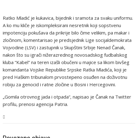
Ratko Mladić je kukavica, bijednik i sramota za svaku uniformu.
A ko mu kliče je iskompleksirani nesretnik koji sopstvenu
impotenciju pokušava da prikrije bilo čime velikim, pa makar i
zločinom, komentarisao je predsjednik Lige socijaldemokrata
Vojvodine (LSV) i zastupnik u Skupštini Srbije Nenad Čanak,
nakon što su igrači nižerazrednog novosadskog fudbalskog
kluba “Kabel” na teren izašli obučeni u majice sa likom bivšeg
komandanta Vojske Republike Srpske Ratka Mladića, koji je
pred Haškim tribunalom prvostepeno osuđen na doživotnu
robiju za genocid i ratne zločine u Bosni i Hercegovini.
„Gomila otrovnog jada i otpada“, napisao je Čanak na Twitter
profilu, prenosi agencija Patria.
Svijet
Povezane objave