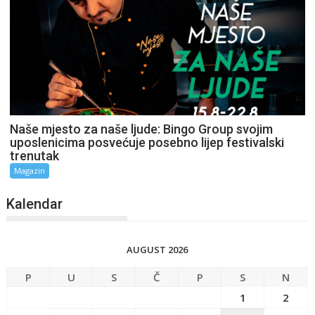
Naše mjesto za naše ljude: Bingo Group svojim
uposlenicima posvećuje posebno lijep festivalski
trenutak
Magazin
Kalendar
AUGUST 2026
P
U
S
Č
P
S
N
1
2