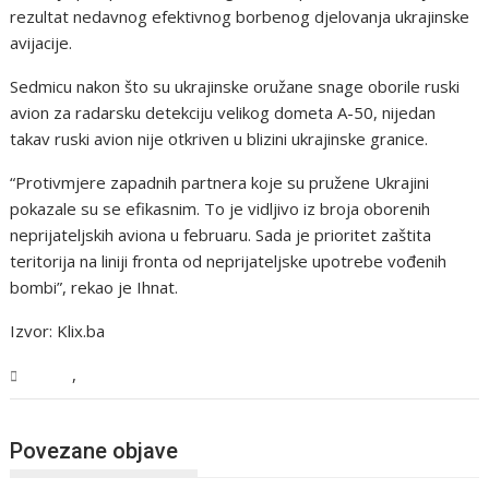
rezultat nedavnog efektivnog borbenog djelovanja ukrajinske
avijacije.
Sedmicu nakon što su ukrajinske oružane snage oborile ruski
avion za radarsku detekciju velikog dometa A-50, nijedan
takav ruski avion nije otkriven u blizini ukrajinske granice.
“Protivmjere zapadnih partnera koje su pružene Ukrajini
pokazale su se efikasnim. To je vidljivo iz broja oborenih
neprijateljskih aviona u februaru. Sada je prioritet zaštita
teritorija na liniji fronta od neprijateljske upotrebe vođenih
bombi”, rekao je Ihnat.
Izvor: Klix.ba
,
Svijet
Vijesti
Povezane objave