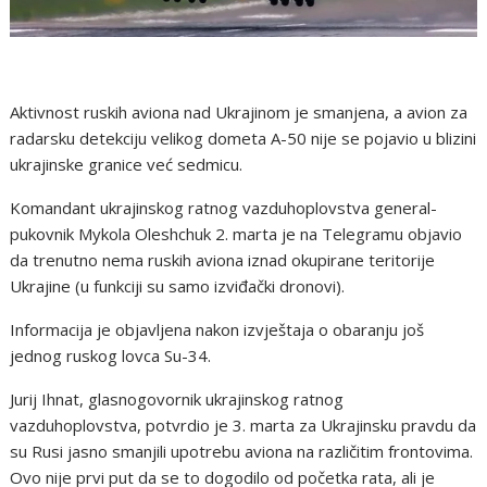
Aktivnost ruskih aviona nad Ukrajinom je smanjena, a avion za
radarsku detekciju velikog dometa A-50 nije se pojavio u blizini
ukrajinske granice već sedmicu.
Komandant ukrajinskog ratnog vazduhoplovstva general-
pukovnik Mykola Oleshchuk 2. marta je na Telegramu objavio
da trenutno nema ruskih aviona iznad okupirane teritorije
Ukrajine (u funkciji su samo izviđački dronovi).
Informacija je objavljena nakon izvještaja o obaranju još
jednog ruskog lovca Su-34.
Jurij Ihnat, glasnogovornik ukrajinskog ratnog
vazduhoplovstva, potvrdio je 3. marta za Ukrajinsku pravdu da
su Rusi jasno smanjili upotrebu aviona na različitim frontovima.
Ovo nije prvi put da se to dogodilo od početka rata, ali je