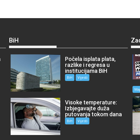
BiH
Za
a
Počela isplata plata,
razlike i regresa u
institucijama BiH
BiH
Vijesti
Ma
Visoke temperature:
Izbjegavajte duža
putovanja tokom dana
BiH
Vijesti