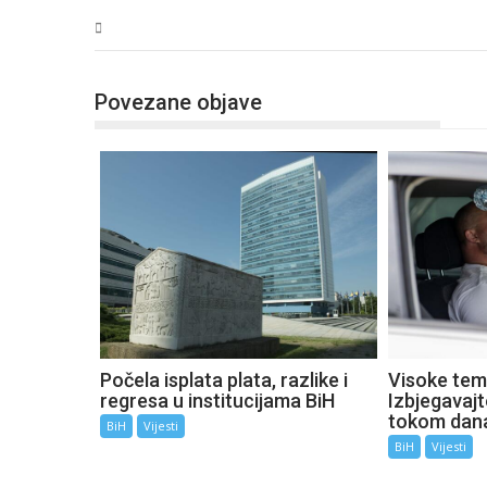
BiH
Povezane objave
Počela isplata plata, razlike i
Visoke tem
regresa u institucijama BiH
Izbjegavaj
tokom dan
BiH
Vijesti
BiH
Vijesti