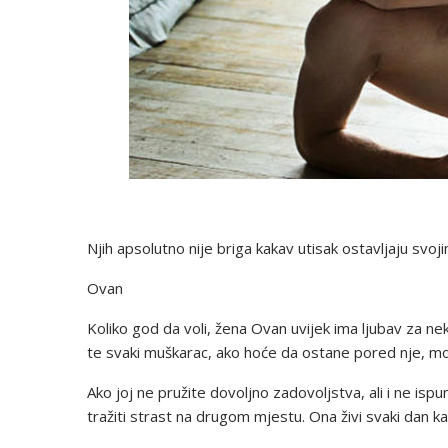
Njih apsolutno nije briga kakav utisak ostavljaju svo
Ovan
Koliko god da voli, žena Ovan uvijek ima ljubav za nek
te svaki muškarac, ako hoće da ostane pored nje, mora 
Ako joj ne pružite dovoljno zadovoljstva, ali i ne ispu
tražiti strast na drugom mjestu. Ona živi svaki dan kao