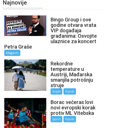
Najnovije
Bingo Group i ove
godine otvara vrata
VIP događaja
građanima: Osvojite
ulaznice za koncert
Petra Graše
Magazin
Rekordne
temperature u
Austriji, Mađarska
smanjila potrošnju
struje
Svijet
Vijesti
Borac večeras lovi
novi evropski korak
protiv ML Vitebska
Sport
Vijesti