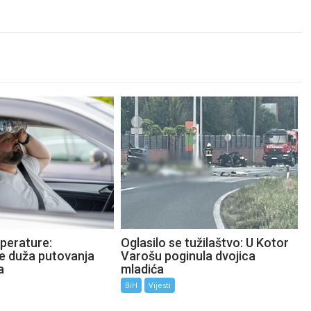
perature:
Oglasilo se tužilaštvo: U Kotor
te duža putovanja
Varošu poginula dvojica
a
mladića
BiH
Vijesti