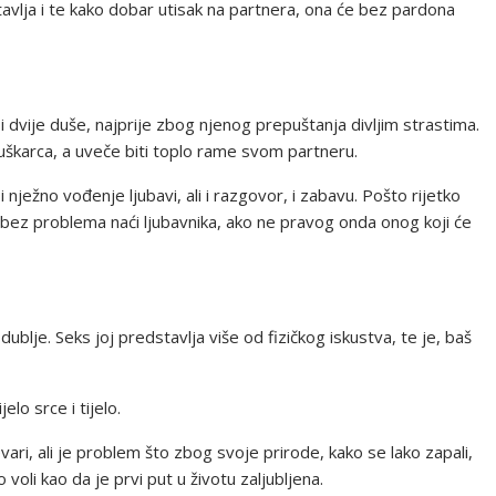
tavlja i te kako dobar utisak na partnera, ona će bez pardona
i dvije duše, najprije zbog njenog prepuštanja divljim strastima.
škarca, a uveče biti toplo rame svom partneru.
 nježno vođenje ljubavi, ali i razgovor, i zabavu. Pošto rijetko
 bez problema naći ljubavnika, ako ne pravog onda onog koji će
blje. Seks joj predstavlja više od fizičkog iskustva, te je, baš
lo srce i tijelo.
vari, ali je problem što zbog svoje prirode, kako se lako zapali,
 voli kao da je prvi put u životu zaljubljena.