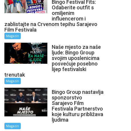
Bingo Festival Fits:
Odaberite outfit s
omiljenim
influencerom i
zablistajte na Crvenom tepihu Sarajevo
Film Festivala
Magazin
Naše mjesto za naše
ljude: Bingo Group
svojim uposlenicima
posvećuje posebno
lijep festivalski
trenutak
Magazin
Bingo Group nastavlja
sponzorstvo
Sarajevo Film
Festivala Partnerstvo
koje kulturu približava
ljudima
Magazin