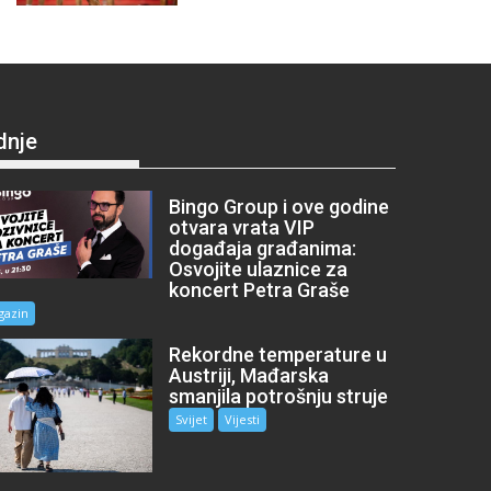
dnje
Bingo Group i ove godine
otvara vrata VIP
događaja građanima:
Osvojite ulaznice za
koncert Petra Graše
gazin
Rekordne temperature u
Austriji, Mađarska
smanjila potrošnju struje
Svijet
Vijesti